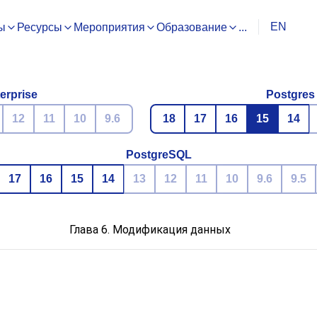
EN
ы
Ресурсы
Мероприятия
Образование
...
erprise
Postgres
12
11
10
9.6
18
17
16
15
14
PostgreSQL
17
16
15
14
13
12
11
10
9.6
9.5
Глава 6. Модификация данных