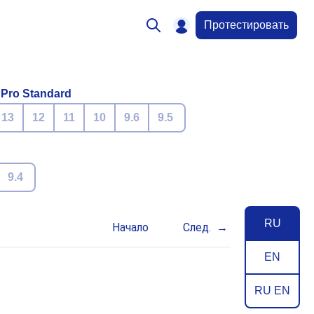
Протестировать
 Pro Standard
13
12
11
10
9.6
9.5
9.4
RU
Начало
След.
EN
RU EN