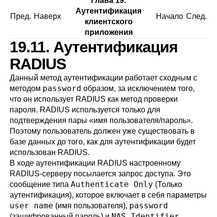
Глава 19.
Аутентификация
Пред.
Наверх
Начало
След.
клиентского
приложения
19.11. Аутентификация
RADIUS
Данный метод аутентификации работает сходным с
password
методом
образом, за исключением того,
что он использует RADIUS как метод проверки
пароля. RADIUS используется только для
подтверждения пары «имя пользователя/пароль».
Поэтому пользователь должен уже существовать в
базе данных до того, как для аутентификации будет
использован RADIUS.
В ходе аутентификации RADIUS настроенному
RADIUS-серверу посылается запрос доступа. Это
Authenticate Only
сообщение типа
(Только
аутентификация), которое включает в себя параметры
user name
password
(имя пользователя),
NAS Identifier
(зашифрованный пароль) и