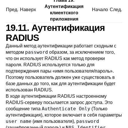
Глава 19.
Аутентификация
Пред.
Наверх
Начало
След.
клиентского
приложения
19.11. Аутентификация
RADIUS
Данный метод аутентификации работает сходным с
password
методом
образом, за исключением того,
что он использует RADIUS как метод проверки
пароля. RADIUS используется только для
подтверждения пары «имя пользователя/пароль».
Поэтому пользователь должен уже существовать в
базе данных до того, как для аутентификации будет
использован RADIUS.
В ходе аутентификации RADIUS настроенному
RADIUS-серверу посылается запрос доступа. Это
Authenticate Only
сообщение типа
(Только
аутентификация), которое включает в себя параметры
user name
password
(имя пользователя),
NAS Identifier
(зашифрованный пароль) и