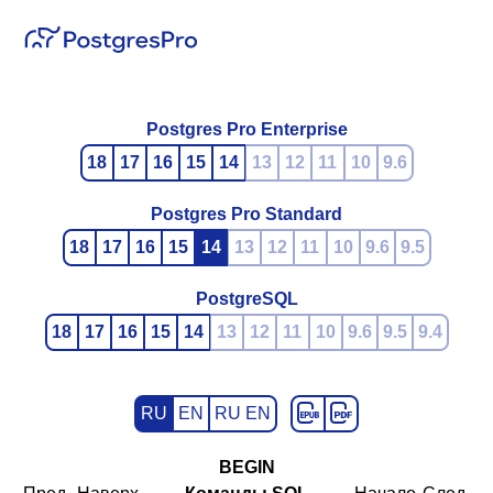
Postgres Pro Enterprise
18
17
16
15
14
13
12
11
10
9.6
Postgres Pro Standard
18
17
16
15
14
13
12
11
10
9.6
9.5
PostgreSQL
18
17
16
15
14
13
12
11
10
9.6
9.5
9.4
RU
EN
RU EN
BEGIN