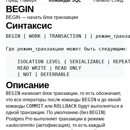
Пред.
Наверх
Команды SQL
Начало
След.
BEGIN
BEGIN — начать блок транзакции
Синтаксис
BEGIN [ WORK | TRANSACTION ] [ 
режим_транз
Где 
режим_транзакции
 может быть следующим:
    ISOLATION LEVEL { SERIALIZABLE | REPEAT
    READ WRITE | READ ONLY

    [ NOT ] DEFERRABLE
Описание
BEGIN
начинает блок транзакции, то есть обозначает,
BEGIN
что все операторы после команды
и до явной
COMMIT
ROLLBACK
команды
или
будут выполняться в
BEGIN
одной транзакции. По умолчанию (без
)
Postgres Pro
выполняет транзакции в режиме
«
autocommit
»
(автофиксация), то есть каждый