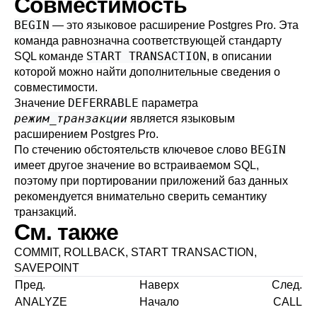
Совместимость
BEGIN
— это языковое расширение
Postgres Pro
. Эта
команда равнозначна соответствующей стандарту
START TRANSACTION
SQL команде
, в описании
которой можно найти дополнительные сведения о
совместимости.
DEFERRABLE
Значение
параметра
режим_транзакции
является языковым
расширением
Postgres Pro
.
BEGIN
По стечению обстоятельств ключевое слово
имеет другое значение во встраиваемом SQL,
поэтому при портировании приложений баз данных
рекомендуется внимательно сверить семантику
транзакций.
См. также
COMMIT
,
ROLLBACK
,
START TRANSACTION
,
SAVEPOINT
Пред.
Наверх
След.
ANALYZE
Начало
CALL