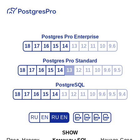
Postgres Pro Enterprise
18
17
16
15
14
13
12
11
10
9.6
Postgres Pro Standard
18
17
16
15
14
13
12
11
10
9.6
9.5
PostgreSQL
18
17
16
15
14
13
12
11
10
9.6
9.5
9.4
RU
EN
RU EN
SHOW