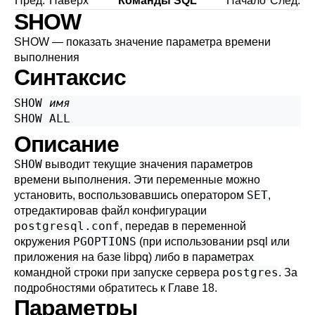
Пред.
Наверх
Команды SQL
Начало
След.
SHOW
SHOW — показать значение параметра времени
выполнения
Синтаксис
SHOW 
имя
SHOW ALL
Описание
SHOW
выводит текущие значения параметров
времени выполнения. Эти переменные можно
SET
установить, воспользовавшись оператором
,
отредактировав файл конфигурации
postgresql.conf
, передав в переменной
PGOPTIONS
окружения
(при использовании
psql
или
приложения на базе
libpq
) либо в параметрах
postgres
командной строки при запуске сервера
. За
подробностями обратитесь к
Главе 18
.
Параметры