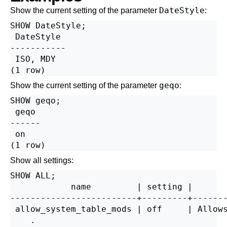
DateStyle
Show the current setting of the parameter
:
SHOW DateStyle;

 DateStyle

-----------

 ISO, MDY

geqo
Show the current setting of the parameter
:
SHOW geqo;

 geqo

------

 on

Show all settings:
SHOW ALL;

            name         | setting |       
-------------------------+---------+-------
 allow_system_table_mods | off     | Allows
    .
