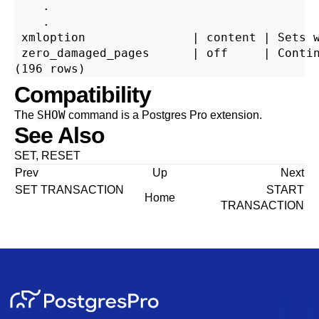
    .

    .

 xmloption               | content | Sets w
 zero_damaged_pages      | off     | Contin
Compatibility
SHOW
The
command is a
Postgres Pro
extension.
See Also
SET
,
RESET
Prev
Up
Next
SET TRANSACTION
START
Home
TRANSACTION