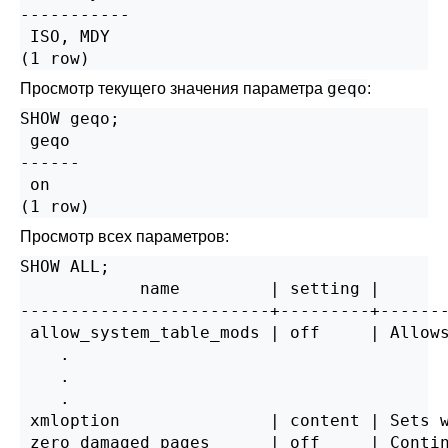
-----------

 ISO, MDY

(1 row)
geqo
Просмотр текущего значения параметра
:
SHOW geqo;

 geqo

------

 on

(1 row)
Просмотр всех параметров:
SHOW ALL;

            name         | setting |       
-------------------------+---------+-------
 allow_system_table_mods | off     | Allows
    .

    .

    .

 xmloption               | content | Sets w
 zero_damaged_pages      | off     | Contin