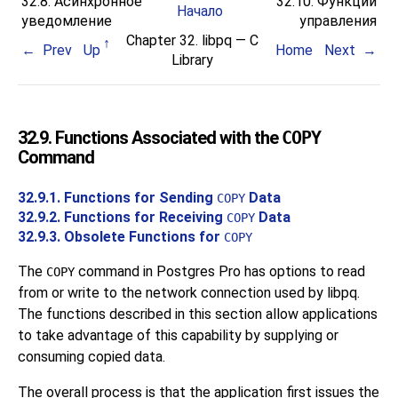
32.8. Асинхронное
32.10. Функции
Начало
уведомление
управления
Chapter 32.
libpq
— C
Prev
Up
Home
Next
Library
32.9. Functions Associated with the
COPY
Command
32.9.1. Functions for Sending
Data
COPY
32.9.2. Functions for Receiving
Data
COPY
32.9.3. Obsolete Functions for
COPY
The
command in
Postgres Pro
has options to read
COPY
from or write to the network connection used by
libpq
.
The functions described in this section allow applications
to take advantage of this capability by supplying or
consuming copied data.
The overall process is that the application first issues the