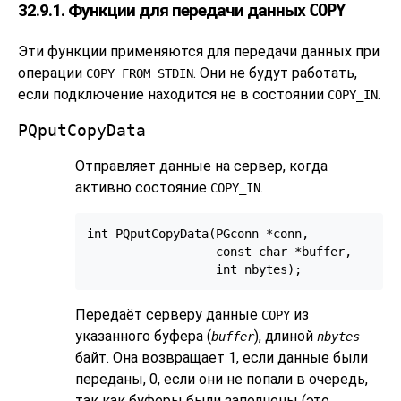
32.9.1. Функции для передачи данных
COPY
Эти функции применяются для передачи данных при
операции
. Они не будут работать,
COPY FROM STDIN
если подключение находится не в состоянии
.
COPY_IN
PQputCopyData
Отправляет данные на сервер, когда
активно состояние
.
COPY_IN
int PQputCopyData(PGconn *conn,

                  const char *buffer,

Передаёт серверу данные
из
COPY
указанного буфера (
), длиной
buffer
nbytes
байт. Она возвращает 1, если данные были
переданы, 0, если они не попали в очередь,
так как буферы были заполнены (это