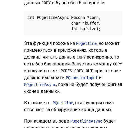
данных
в буфер без блокировки.
COPY
int PQgetlineAsync(PGconn *conn,

                   char *buffer,

Эта функция похожа на
, но может
PQgetline
применяться в приложениях, которые
должны читать данные
асинхронно, то
COPY
есть без блокировки. Запустив команду
COPY
и получив ответ
, приложение
PGRES_COPY_OUT
должно вызывать
и
PQconsumeInput
, пока не будет получен сигнал
PQgetlineAsync
«конец данных».
В отличие от
, эта функция сама
PQgetline
отвечает за обнаружение конца данных.
При каждом вызове
будет
PQgetlineAsync
возвращать данные, если во входном