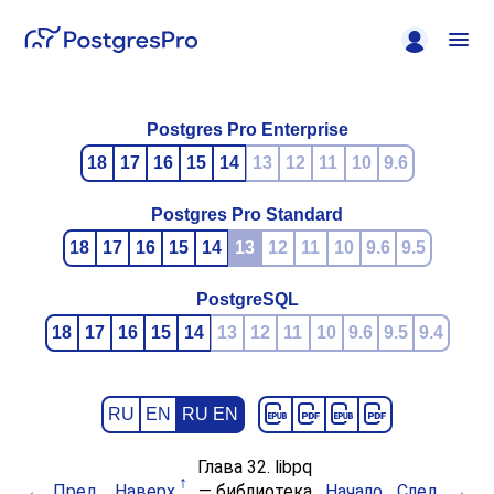
Postgres Pro Enterprise
18
17
16
15
14
13
12
11
10
9.6
Postgres Pro Standard
18
17
16
15
14
13
12
11
10
9.6
9.5
PostgreSQL
18
17
16
15
14
13
12
11
10
9.6
9.5
9.4
RU
EN
RU EN
Глава 32.
libpq
Пред.
Наверх
— библиотека
Начало
След.