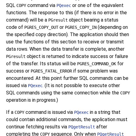
SQL
command via
or one of the equivalent
COPY
PQexec
functions. The response to this (if there is no error in the
command) will be a
object bearing a status
PGresult
code of
or
(depending on
PGRES_COPY_OUT
PGRES_COPY_IN
the specified copy direction). The application should then
use the functions of this section to receive or transmit
data rows. When the data transfer is complete, another
object is returned to indicate success or failure
PGresult
of the transfer. Its status will be
for
PGRES_COMMAND_OK
success or
if some problem was
PGRES_FATAL_ERROR
encountered. At this point further SQL commands can be
issued via
. (It is not possible to execute other
PQexec
SQL commands using the same connection while the
COPY
operation is in progress.)
If a
command is issued via
in a string that
COPY
PQexec
could contain additional commands, the application must
continue fetching results via
after
PQgetResult
completing the
sequence. Only when
COPY
PQgetResult