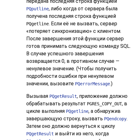
передана последняя строка функцией
, либо когда от сервера была
PQputline
получена последняя строка функцией
. Если её не вызвать, сервер
PQgetline
«
потеряет синхронизацию
»
с клиентом.
После завершения этой функции сервер
готов принимать следующую команду SQL.
В случае успешного завершения
возвращается 0, в противном случае —
ненулевое значение. (Чтобы получить
подробности ошибки при ненулевом
значении, вызовите
.)
PQerrorMessage
Вызывая
, приложение должно
PQgetResult
обрабатывать результат
, в
PGRES_COPY_OUT
цикле выполняя
, а обнаружив
PQgetline
завершающую строку, вызвать
.
PQendcopy
Затем оно должно вернуться к циклу
и выйти из него, когда
PQgetResult