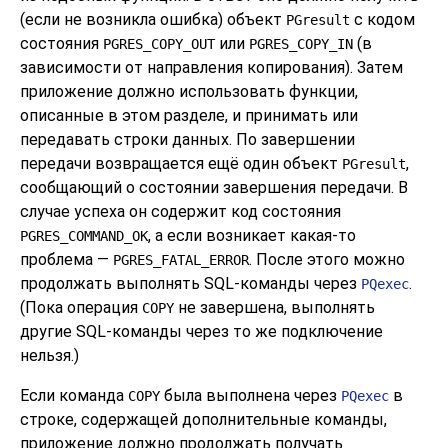
(если не возникла ошибка) объект
с кодом
PGresult
состояния
или
(в
PGRES_COPY_OUT
PGRES_COPY_IN
зависимости от направления копирования). Затем
приложение должно использовать функции,
описанные в этом разделе, и принимать или
передавать строки данных. По завершении
передачи возвращается ещё один объект
,
PGresult
сообщающий о состоянии завершения передачи. В
случае успеха он содержит код состояния
, а если возникает какая-то
PGRES_COMMAND_OK
проблема —
. После этого можно
PGRES_FATAL_ERROR
продолжать выполнять SQL-команды через
.
PQexec
(Пока операция
не завершена, выполнять
COPY
другие SQL-команды через то же подключение
нельзя.)
Если команда
была выполнена через
в
COPY
PQexec
строке, содержащей дополнительные команды,
приложение должно продолжать получать