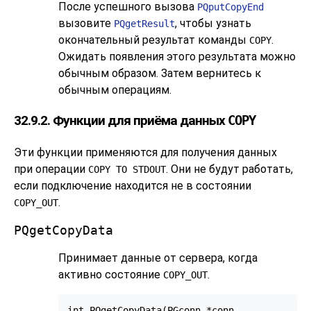
После успешного вызова
PQputCopyEnd
вызовите
, чтобы узнать
PQgetResult
окончательный результат команды
.
COPY
Ожидать появления этого результата можно
обычным образом. Затем вернитесь к
обычным операциям.
32.9.2. Функции для приёма данных
COPY
Эти функции применяются для получения данных
при операции
. Они не будут работать,
COPY TO STDOUT
если подключение находится не в состоянии
.
COPY_OUT
PQgetCopyData
Принимает данные от сервера, когда
активно состояние
.
COPY_OUT
int PQgetCopyData(PGconn *conn,
