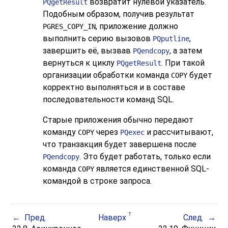
возвратит нулевой указатель.
PQgetResult
Подобным образом, получив результат
, приложение должно
PGRES_COPY_IN
выполнить серию вызовов
,
PQputline
завершить её, вызвав
, а затем
PQendcopy
вернуться к циклу
. При такой
PQgetResult
организации обработки команда
будет
COPY
корректно выполняться и в составе
последовательности команд
SQL
.
Старые приложения обычно передают
команду
через
и рассчитывают,
COPY
PQexec
что транзакция будет завершена после
. Это будет работать, только если
PQendcopy
команда
является единственной
SQL
-
COPY
командой в строке запроса.
Пред.
Наверх
След.