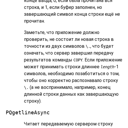
конце ввода, 0, если была прочитана вся
строка, и 1, если буфер заполнен, но
завершающий символ конца строки ещё не
прочитан.
Заметьте, что приложение должно
проверить, не состоит ли новая строка в
точности из двух символов
, что будет
\.
означать, что сервер завершил передачу
результатов команды
. Если приложение
COPY
может принимать строки длиннее
-1
length
символов, необходимо позаботиться о том,
чтобы оно корректно распознавало строку
(а не воспринимало, например, конец
\.
длинной строки данных как завершающую
строку).
PQgetlineAsync
Читает передаваемую сервером строку