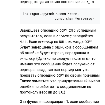
сервер, когда активно состояние
.
COPY_IN
int PQputCopyEnd(PGconn *conn,

Завершает операцию
с успешным
COPY_IN
результатом, если в
передаётся
errormsg
. Если
не
, команда
NULL
errormsg
NULL
COPY
будет завершена с ошибкой, а сообщением
об ошибке будет строка, переданная в
. (Однако не следует полагать, что
errormsg
именно это сообщение будет получено от
сервера назад, так как сервер мог уже
прервать операцию
по своим причинам.
COPY
Также заметьте, что принудительный вызов
ошибки не работает с соединениями по
протоколу версии до 3.0.)
Эта функция возвращает 1, если сообщение