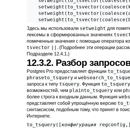
    setweight(to_tsvector(coalesce(t
    setweight(to_tsvector(coalesce(k
    setweight(to_tsvector(coalesce(a
    setweight(to_tsvector(coalesce(
setweight
Здесь мы использовали
для помет
tsvec
лексемы в сформированных значениях
помеченные значения с помощью оператора ко
tsvector
||
. (Подробнее эти операции расс
Подразделе 12.4.1
.)
12.3.2. Разбор запросо
to_tsqu
Postgres Pro
предоставляет функции
phraseto_tsquery
websearch_to_tsqu
и
tsquery
to_tsquer
запроса к типу
. Функция
plainto_tsquery
ph
возможностей, чем
или
web
более строга к входным данным. Функция
to_t
представляет собой упрощённую версию
синтаксисом, подобным тому, что принят в пои
Интернете.
to_tsquery([
конфигурация
regconfig
,