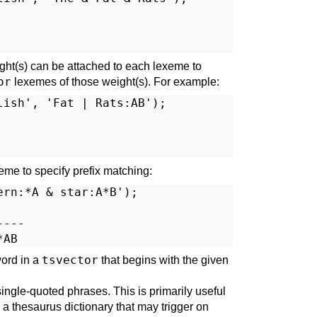
ght(s) can be attached to each lexeme to
or
lexemes of those weight(s). For example:
ish', 'Fat | Rats:AB');

eme to specify prefix matching:
rn:*A & star:A*B');

   

---

tsvector
ord in a
that begins with the given
ingle-quoted phrases. This is primarily useful
a thesaurus dictionary that may trigger on