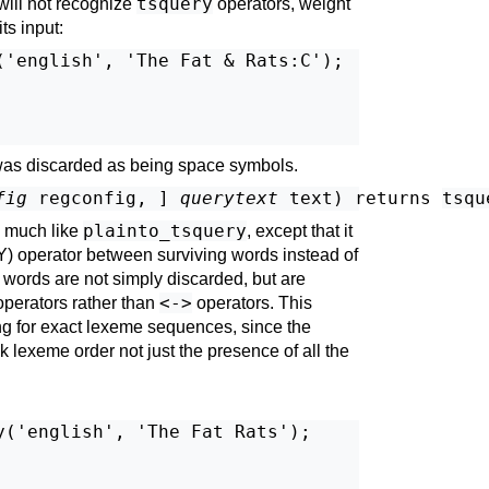
tsquery
ill not recognize
operators, weight
ts input:
('english', 'The Fat & Rats:C');

 was discarded as being space symbols.
fig
regconfig
, 
] 
querytext
text
) returns 
tsqu
plainto_tsquery
 much like
, except that it
perator between surviving words instead of
 words are not simply discarded, but are
<->
perators rather than
operators. This
ng for exact lexeme sequences, since the
xeme order not just the presence of all the
y('english', 'The Fat Rats');
