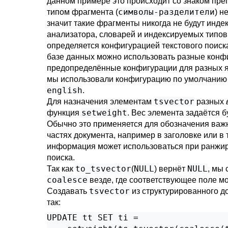
данном примере это происходит со знаком пр
символы-разделители
типом фрагмента (
) н
значит такие фрагменты никогда не будут инде
анализатора, словарей и индексируемых типо
определяется конфигурацией текстового поиска
базе данных можно использовать разные конфи
предопределённые конфигурации для разных 
мы использовали конфигурацию по умолчанию 
english
.
tsvector
Для назначения элементам
разных
setweight
функция
. Вес элемента задаётся 
Обычно это применяется для обозначения важн
частях документа, например в заголовке или в 
информация может использоваться при ранжир
поиска.
to_tsvector
NULL
NULL
Так как
(
) вернёт
, мы
coalesce
везде, где соответствующее поле м
tsvector
Создавать
из структурированного д
так:
UPDATE tt SET ti =
