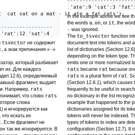
----------------------
  cat sat on a mat - it ate a fat rats');

In the example above we see tha
a
on
it
the words
,
, or
, the wor
-----------------

-
was ignored.
to_tsvector
The
function int
tsvector
й
не содержит
document text into tokens and a
t
-
, а знак препинания
«
»
list of dictionaries (
Section 12.6
depending on the token type. The
затор, который разбивает
emits one or more normalized
l
rats
rat
т их. Для каждого
became
because one 
rats
rat
здел 12.6
), определяемый
is a plural form of
. S
навший
фрагмент, выдаёт
(
Section 12.6.1
), which causes 
rats
м
. Например,
frequently to be useful in searc
rats
 понимает, что слово
no dictionary in the list recogniz
оторое слова
example that happened to the p
1
) и игнорируются как
dictionaries assigned for its tok
 что искать их
tokens will never be indexed. T
t
. Если фрагмент не
types of tokens to index are det
он так же игнорируется. В
configuration (
Section 12.7
). It