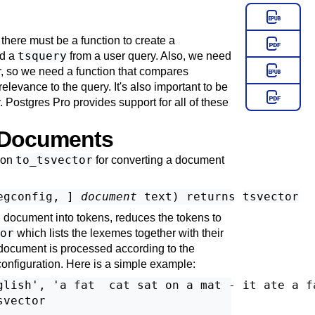
 there must be a function to create a
tsquery
nd a
from a user query. Also, we need
der, so we need a function that compares
elevance to the query. It's also important to be
y.
Postgres Pro
provides support for all of these
g Documents
to_tsvector
ion
for converting a document
egconfig
, 
] 
document
text
) returns 
tsvector
 document into tokens, reduces the tokens to
or
which lists the lexemes together with their
 document is processed according to the
 configuration. Here is a simple example:
glish', 'a fat  cat sat on a mat - it ate a fa
vector
