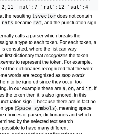
-------------------------------

tsvector
t the resulting
does not contain
rats
rat
d
became
, and the punctuation sign
ernally calls a parser which breaks the
ssigns a type to each token. For each token, a
) is consulted, where the list can vary
 first dictionary that
recognizes
the token
exemes
to represent the token. For example,
of the dictionaries recognized that the word
ome words are recognized as
stop words
them to be ignored since they occur too
a
on
it
hing. In our example these are
,
, and
. If
es the token then it is also ignored. In this
-
unctuation sign
because there are in fact no
Space symbols
en type (
), meaning space
he choices of parser, dictionaries and which
ermined by the selected text search
 is possible to have many different