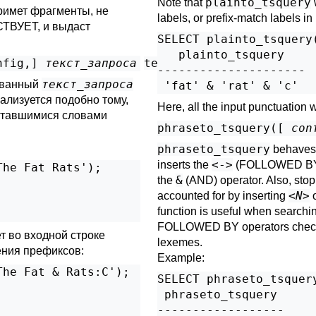
plainto_tsquery
Note that
w
римет фрагменты, не
labels, or prefix-match labels in i
ТВУЕТ, и выдаст
SELECT plainto_tsquery
   plainto_tsquery   

nfig
,
] 
текст_запроса
text
) returns 
tsquery
---------------------

текст_запроса
ованный
мализуется подобно тому,
Here, all the input punctuation
оставшимися словами
phraseto_tsquery([
con
phraseto_tsquery
behaves
<->
inserts the
(FOLLOWED BY) o
he Fat Rats');

&
the
(AND) operator. Also, stop
<
N
>
accounted for by inserting
o
function is useful when searchi
FOLLOWED BY operators check le
т во входной строке
lexemes.
ения префиксов:
Example:
he Fat & Rats:C');

SELECT phraseto_tsquer
 phraseto_tsquery

------------------
