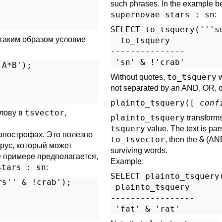
such phrases. In the example be
supernovae stars : sn
:
SELECT to_tsquery('''su
 таким образом условие
  to_tsquery

---------------

A*B');

to_tsquery
Without quotes,
w
not separated by an AND, OR,
plainto_tsquery([
conf
tsvector
слову в
,
plainto_tsquery
transforms
tsquery
value. The text is pa
апострофах. Это полезно
to_tsvector
&
, then the
(AN
рус, который может
surviving words.
 примере предполагается,
Example:
stars : sn
:
SELECT plainto_tsquery(
s'' & !crab');

 plainto_tsquery 

-----------------
