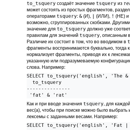
to_tsquery
tsquery
те
создаёт значение
из
может состоять из простых фрагментов, разде
tsquery
&
|
!
операторами
:
(И),
(ИЛИ),
(НЕ) и
возможно, сгруппированных скобками. Другими
to_tsquery
значение для
должно уже соотве
tsquery
правилам для значений
, описанным 
Различие их состоит в том, что во вводимом в
фрагменты воспринимаются буквально, тогда 
нормализует фрагменты, приводя их к лексема
указанную или подразумеваемую конфигурацию
слова. Например:
SELECT to_tsquery('english', 'The & 
  to_tsquery   

---------------

tsquery
Как и при вводе значения
, для каждо
вес(а), чтобы при поиске можно было выбрать 
лексемы с заданными весами. Например:
SELECT to_tsquery('english', 'Fat | 