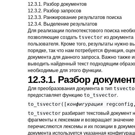
12.3.1. Разбор документов
12.3.2. Разбор запросов
12.3.3. Ранжирование результатов поиска
12.3.4. Выделение результатов
Для реализации полнотекстового поиска необ
tsvector
позволяющие создать
из документа
пользователя. Кроме того, результаты нужно в
порядке, так что нам потребуется функция, о
документа для данного запроса. Важно также 
выводить найденный текст подходящим образ
необходимые для этого функции.
12.3.1. Разбор докумен
tsvecto
Для преобразования документа в тип
to_tsvector
предоставляет функцию
.
to_tsvector([
конфигурация
regconfig
to_tsvector
разбирает текстовый документ 
фрагменты к лексемам и возвращает значение
перечисляются лексемы и их позиции в докуме
документа используется указанная конфигураци