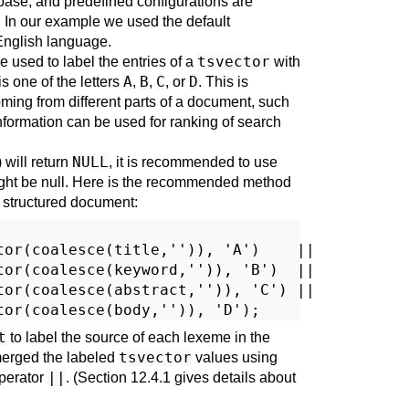
base, and predefined configurations are
. In our example we used the default
English language.
tsvector
 used to label the entries of a
with
A
B
C
D
s one of the letters
,
,
, or
. This is
oming from different parts of a document, such
 information can be used for ranking of search
NULL
) will return
, it is recommended to use
ght be null. Here is the recommended method
 structured document:
tor(coalesce(title,'')), 'A')    ||

tor(coalesce(keyword,'')), 'B')  ||

tor(coalesce(abstract,'')), 'C') ||

t
to label the source of each lexeme in the
tsvector
merged the labeled
values using
||
perator
. (
Section 12.4.1
gives details about