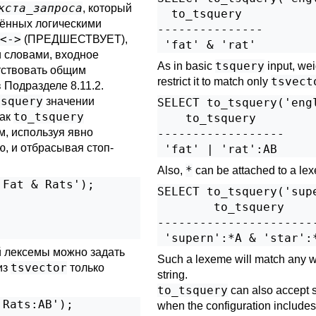
кста_запроса
, который
  to_tsquery   

лённых логическими
---------------

<->
(ПРЕДШЕСТВУЕТ),
 словами, входное
tsquery
As in basic
input, wei
тствовать общим
tsvect
restrict it to match only
в
Подразделе 8.11.2
.
tsquery
значении
SELECT to_tsquery('engl
to_tsquery
как
    to_tsquery    

м, используя явно
------------------

, и отбрасывая стоп-
*
Also,
can be attached to a lex
Fat & Rats');

SELECT to_tsquery('supe
        to_tsquery     
-----------------------
й лексемы можно задать
Such a lexeme will match any w
tsvector
из
только
string.
to_tsquery
can also accept s
Rats:AB');

when the configuration includes 