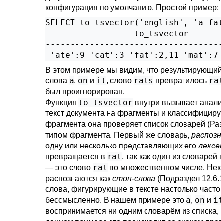
конфигурация по умолчанию. Простой пример:
SELECT to_tsvector('english', 'a fat
                  to_tsvector

------------------------------------
В этом примере мы видим, что результирующи
a
on
it
rats
ra
слова
,
и
, слово
превратилось
был проигнорирован.
to_tsvector
Функция
внутри вызывает анали
текст документа на фрагменты и классифицируе
фрагмента она проверяет список словарей (
Ра
типом фрагмента. Первый же словарь,
распоз
одну или несколько представляющих его
лексе
rat
превращается в
, так как один из словарей
rat
— это слово
во множественном числе. Нек
распознаются как
стоп-слова
(
Подраздел 12.6.
слова, фигурирующие в тексте настолько часто,
a
on
i
бессмысленно. В нашем примере это
,
и
воспринимается ни одним словарём из списка, 