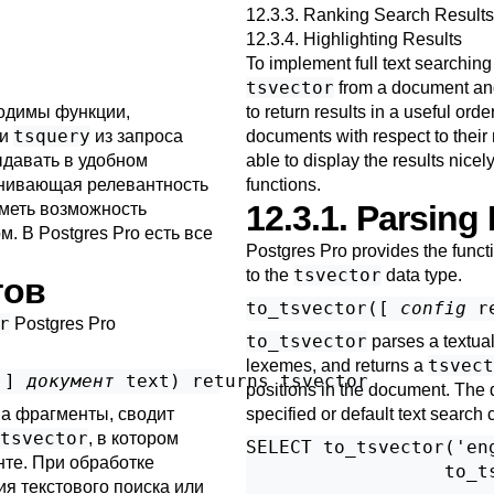
12.3.3. Ranking Search Results
12.3.4. Highlighting Results
To implement full text searching
tsvector
from a document a
ходимы функции,
to return results in a useful or
tsquery
 и
из запроса
documents with respect to their r
ыдавать в удобном
able to display the results nicel
ценивающая релевантность
functions.
12.3.1. Parsin
иметь возможность
ом. В
Postgres Pro
есть все
Postgres Pro
provides the funct
tsvector
to the
data type.
тов
to_tsvector([
config
r
r
Postgres Pro
to_tsvector
parses a textual
tsvect
lexemes, and returns a
,
] 
документ
text
) returns 
tsvector
positions in the document. The
на фрагменты, сводит
specified or default text search
tsvector
, в котором
SELECT to_tsvector('en
нте. При обработке
                  to_ts
я текстового поиска или