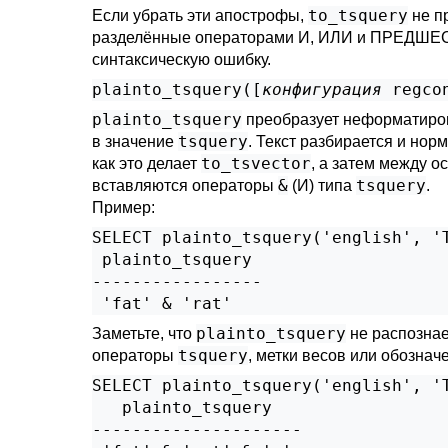
to_tsquery
Если убрать эти апострофы,
не п
разделённые операторами И, ИЛИ и ПРЕДШЕС
синтаксическую ошибку.
plainto_tsquery([
конфигурация
regco
plainto_tsquery
преобразует неформатир
tsquery
в значение
. Текст разбирается и нор
to_tsvector
как это делает
, а затем между 
&
tsquery
вставляются операторы
(И) типа
.
Пример:
SELECT plainto_tsquery('english', 'T
 plainto_tsquery 

-----------------

plainto_tsquery
Заметьте, что
не распознае
tsquery
операторы
, метки весов или обознач
SELECT plainto_tsquery('english', 'T
   plainto_tsquery   

---------------------
