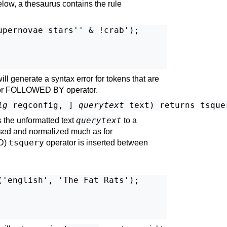
low, a thesaurus contains the rule
pernovae stars'' & !crab');

ill generate a syntax error for tokens that are
 or FOLLOWED BY operator.
ig
regconfig
, 
] 
querytext
text
) returns 
tsque
querytext
 the unformatted text
to a
rsed and normalized much as for
tsquery
D)
operator is inserted between
'english', 'The Fat Rats');
