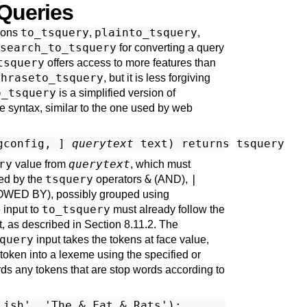
 Queries
to_tsquery
plainto_tsquery
ions
,
,
search_to_tsquery
for converting a query
tsquery
offers access to more features than
phraseto_tsquery
, but it is less forgiving
o_tsquery
is a simplified version of
ve syntax, similar to the one used by web
gconfig
, 
] 
querytext
text
) returns 
tsquery
ry
querytext
value from
, which must
tsquery
&
|
ted by the
operators
(AND),
WED BY), possibly grouped using
to_tsquery
 input to
must already follow the
, as described in
Section 8.11.2
. The
query
input takes the tokens at face value,
oken into a lexeme using the specified or
rds any tokens that are stop words according to
ish', 'The & Fat & Rats');
