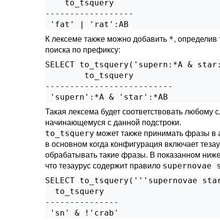
    to_tsquery    

------------------

*
К лексеме также можно добавить
, определив
поиска по префиксу:
SELECT to_tsquery('supern:*A & star:
        to_tsquery        

--------------------------

Такая лексема будет соответствовать любому 
начинающемуся с данной подстроки.
to_tsquery
может также принимать фразы в 
в основном когда конфигурация включает тезау
обрабатывать такие фразы. В показанном ниже
supernovae 
что тезаурус содержит правило
SELECT to_tsquery('''supernovae star
  to_tsquery

---------------
