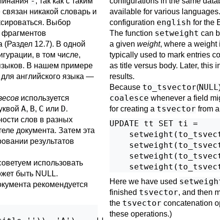
-
епинания
, так как с таким
configurations in the same data
е связан никакой словарь и
available for various languages
english
ксироваться. Выбор
configuration
for the 
setweight
в фрагментов
The function
can be
 (
Раздел 12.7
). В одной
a given
weight
, where a weight i
гурации, в том числе,
typically used to mark entries c
языков. В нашем примере
as title versus body. Later, this
для английского языка —
results.
to_tsvector
NULL
Because
(
coalesce
весов
используется
whenever a field mi
A
B
C
D
tsvector
буквой
,
,
или
.
for creating a
from a
ости слов в разных
UPDATE tt SET ti =

теле документа. Затем эта
    setweight(to_tsvec
овании результатов
    setweight(to_tsvec
    setweight(to_tsvec
 советуем использовать
ожет быть NULL.
setweigh
Here we have used
окумента рекомендуется
tsvector
finished
, and then 
tsvector
the
concatenation o
these operations.)