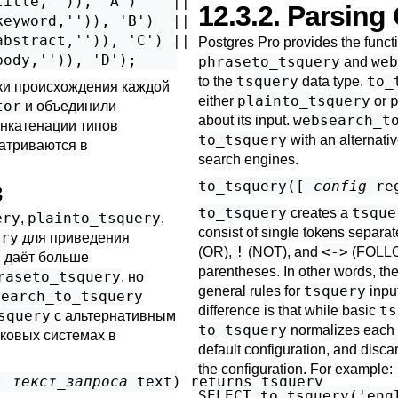
itle,'')), 'A')    ||

12.3.2. Parsing
eyword,'')), 'B')  ||

bstract,'')), 'C') ||

Postgres Pro
provides the funct
body,'')), 'D');
phraseto_tsquery
web
and
tsquery
to_
to the
data type.
ки происхождения каждой
plainto_tsquery
either
or
tor
и объединили
websearch_t
about its input.
нкатенации типов
to_tsquery
with an alternati
матриваются в
search engines.
в
to_tsquery([
config
re
to_tsquery
tsque
creates a
ery
plainto_tsquery
,
,
consist of single tokens separa
ery
для приведения
!
<->
(OR),
(NOT), and
(FOLLO
y
даёт больше
parentheses. In other words, the
raseto_tsquery
, но
tsquery
general rules for
input
search_to_tsquery
ts
difference is that while basic
squery
с альтернативным
to_tsquery
normalizes each t
сковых системах в
default configuration, and disca
the configuration. For example:
] 
текст_запроса
text
) returns 
tsquery
SELECT to_tsquery('engl