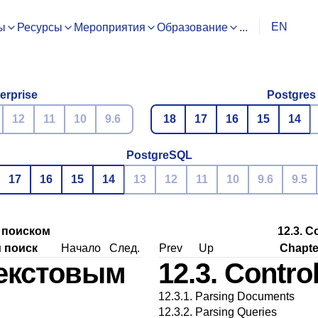
EN
ы
Ресурсы
Мероприятия
Образование
...
erprise
Postgres
12
11
10
9.6
18
17
16
15
14
PostgreSQL
17
16
15
14
13
12
11
10
9.6
9.5
м поиском
12.3. C
 поиск
Начало
След.
Prev
Up
Chapter
текстовым
12.3. Contro
12.3.1. Parsing Documents
12.3.2. Parsing Queries