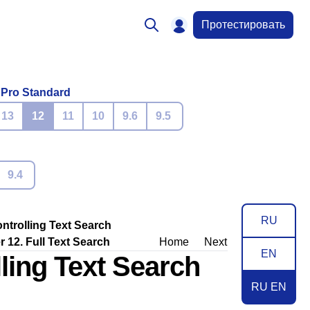
Протестировать
 Pro Standard
13
12
11
10
9.6
9.5
9.4
RU
ontrolling Text Search
 12. Full Text Search
Home
Next
EN
lling Text Search
RU EN