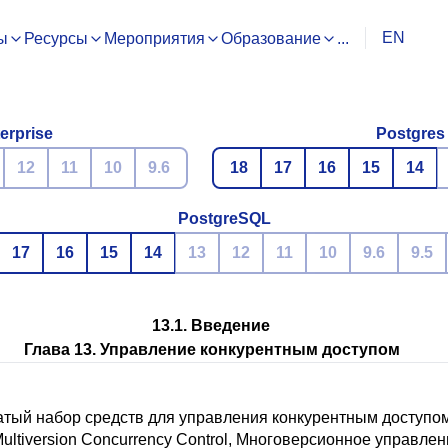
EN
ы
Ресурсы
Мероприятия
Образование
...
erprise
Postgres
12
11
10
9.6
18
17
16
15
14
PostgreSQL
17
16
15
14
13
12
11
10
9.6
9.5
13.1. Введение
Глава 13. Управление конкурентным доступом
атый набор средств для управления конкурентным доступом
ultiversion Concurrency Control, Многоверсионное управлен