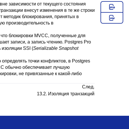
вне зависимости от текущего состояния
ранзакции внесут изменения в те же строки
от методик блокирования, принятых в
ую производительность в
 что блокировки
MVCC
, полученные для
шает записи, а запись чтению.
Postgres Pro
ь изоляции
SSI
(
Serializable Snapshot
 определять точки конфликтов, в
Postgres
CC
обычно обеспечивает лучшую
кировки, не привязанные к какой-либо
След.
13.2. Изоляция транзакций