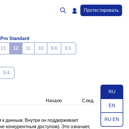
Протестировать
 Pro Standard
13
12
11
10
9.6
9.5
9.4
RU
Начало
След.
EN
RU EN
 к данным. Внутри он поддерживает
ие конкурентным доступом). Это означает,