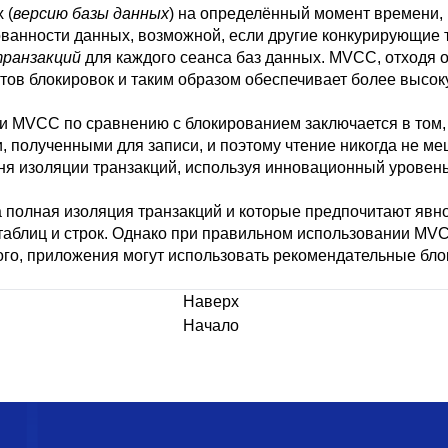
 (
версию базы данных
) на определённый момент времени, 
ванности данных, возможной, если другие конкурирующие т
транзакций
для каждого сеанса баз данных.
MVCC
, отходя 
ов блокировок и таким образом обеспечивает более высок
ли
MVCC
по сравнению с блокированием заключается в том,
, полученными для записи, и поэтому чтение никогда не ме
овня изоляции транзакций, используя инновационный уровен
 полная изоляция транзакций и которые предпочитают явно
 таблиц и строк. Однако при правильном использовании
MV
ого, приложения могут использовать рекомендательные бло
Наверх
Начало