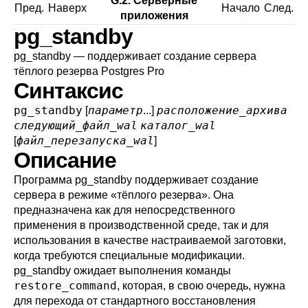
G.2. Серверные
Пред.
Наверх
Начало
След.
приложения
pg_standby
pg_standby — поддерживает создание сервера
тёплого резерва
Postgres Pro
Синтаксис
pg_standby
параметр
расположение_архива
[
...]
следующий_файл_wal
каталог_wal
файл_перезапуска_wal
[
]
Описание
Программа
pg_standby
поддерживает создание
сервера в режиме
«
тёплого резерва
»
. Она
предназначена как для непосредственного
применения в производственной среде, так и для
использования в качестве настраиваемой заготовки,
когда требуются специальные модификации.
pg_standby
ожидает выполнения команды
restore_command
, которая, в свою очередь, нужна
для перехода от стандартного восстановления