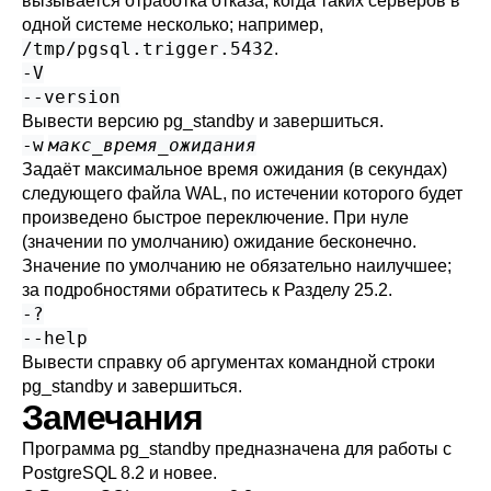
вызывается отработка отказа, когда таких серверов в
одной системе несколько; например,
/tmp/pgsql.trigger.5432
.
-V
--version
Вывести версию
pg_standby
и завершиться.
-w
макс_время_ожидания
Задаёт максимальное время ожидания (в секундах)
следующего файла WAL, по истечении которого будет
произведено быстрое переключение. При нуле
(значении по умолчанию) ожидание бесконечно.
Значение по умолчанию не обязательно наилучшее;
за подробностями обратитесь к
Разделу 25.2
.
-?
--help
Вывести справку об аргументах командной строки
pg_standby
и завершиться.
Замечания
Программа
pg_standby
предназначена для работы с
PostgreSQL
8.2 и новее.