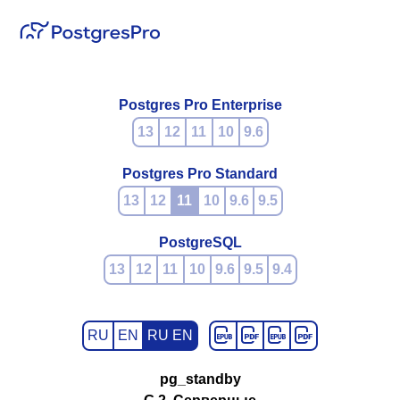
Postgres Pro Enterprise
13
12
11
10
9.6
Postgres Pro Standard
13
12
11
10
9.6
9.5
PostgreSQL
13
12
11
10
9.6
9.5
9.4
RU
EN
RU EN
pg_standby