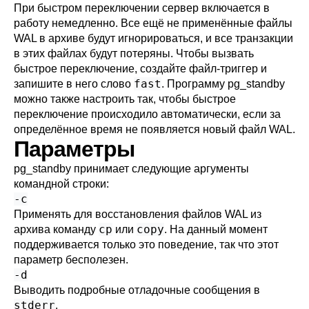
При быстром переключении сервер включается в
работу немедленно. Все ещё не применённые файлы
WAL в архиве будут игнорироваться, и все транзакции
в этих файлах будут потеряны. Чтобы вызвать
быстрое переключение, создайте файл-триггер и
fast
запишите в него слово
. Программу
pg_standby
можно также настроить так, чтобы быстрое
переключение происходило автоматически, если за
определённое время не появляется новый файл WAL.
Параметры
pg_standby
принимает следующие аргументы
командной строки:
-c
Применять для восстановления файлов WAL из
cp
copy
архива команду
или
. На данный момент
поддерживается только это поведение, так что этот
параметр бесполезен.
-d
Выводить подробные отладочные сообщения в
stderr
.