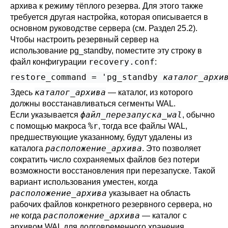
архива к режиму тёплого резерва. Для этого также
требуется другая настройка, которая описывается в
основном руководстве сервера (см.
Раздел 25.2
).
Чтобы настроить резервный сервер на
использование
pg_standby
, поместите эту строку в
recovery.conf
файл конфигурации
:
restore_command = 'pg_standby 
каталог_архи
каталог_архива
Здесь
— каталог, из которого
должны восстанавливаться сегменты WAL.
файл_перезапуска_wal
Если указывается
, обычно
%r
с помощью макроса
, тогда все файлы WAL,
предшествующие указанному, будут удалены из
расположение_архива
каталога
. Это позволяет
сократить число сохраняемых файлов без потери
возможности восстановления при перезапуске. Такой
вариант использования уместен, когда
расположение_архива
указывает на область
рабочих файлов конкретного резервного сервера, но
расположение_архива
не
когда
— каталог с
архивом WAL для долговременного хранения.