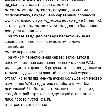
pg_standby
рассчитывает на то, что
расположение_архива
доступно для чтения
пользователю, владеющему серверным процессом.
файл_перезапуска_wal
-k
Если указывается
(или
),
расположение_архива
каталог
должен быть также
доступен для записи.
При отказе ведущего сервера переключение на
сервер
«
тёплого резерва
»
возможно двумя
способами:
Умное переключение
При умном переключении сервер включается в
работу, применив изменения из всех файлов WAL,
имеющихся в архиве. В результате никакие данные не
теряются, даже если данный резервный сервер
отстал, но если применить нужно большое количество
изменений WAL, подготовка к работе может быть
длительной. Чтобы вызвать умное переключение,
smart
создайте файл-триггер, содержащий слово
,
либо просто пустой файл.
Быстрое переключение