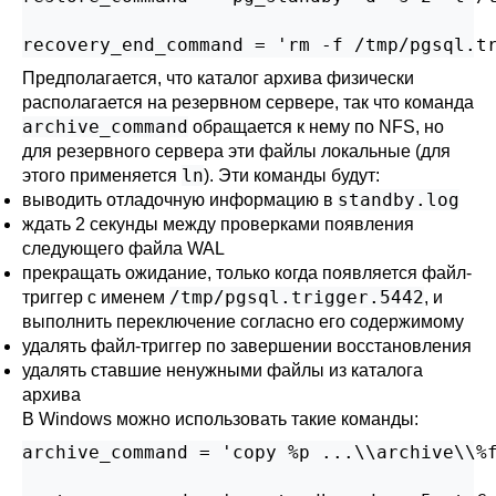
recovery_end_command = 'rm -f /tmp/pgsql.t
Предполагается, что каталог архива физически
располагается на резервном сервере, так что команда
archive_command
обращается к нему по NFS, но
для резервного сервера эти файлы локальные (для
ln
этого применяется
). Эти команды будут:
standby.log
выводить отладочную информацию в
ждать 2 секунды между проверками появления
следующего файла WAL
прекращать ожидание, только когда появляется файл-
/tmp/pgsql.trigger.5442
триггер с именем
, и
выполнить переключение согласно его содержимому
удалять файл-триггер по завершении восстановления
удалять ставшие ненужными файлы из каталога
архива
В Windows можно использовать такие команды:
archive_command = 'copy %p ...\\archive\\%f