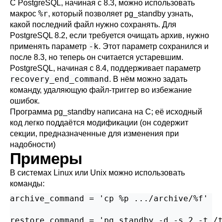
С
PostgreSQL
, начиная с 8.3, можно использовать
%r
макрос
, который позволяет
pg_standby
узнать,
какой последний файл нужно сохранять. Для
PostgreSQL
8.2, если требуется очищать архив, нужно
-k
применять параметр
. Этот параметр сохранился и
после 8.3, но теперь он считается устаревшим.
PostgreSQL
, начиная с 8.4, поддерживает параметр
recovery_end_command
. В нём можно задать
команду, удаляющую файл-триггер во избежание
ошибок.
Программа
pg_standby
написана на C; её исходный
код легко поддаётся модификации (он содержит
секции, предназначенные для изменения при
надобности)
Примеры
В системах Linux или Unix можно использовать
команды:
archive_command = 'cp %p .../archive/%f'

restore_command = 'pg_standby -d -s 2 -t /t