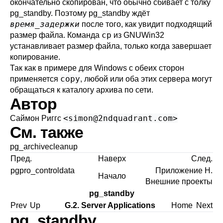
окончательно скопирован, что обычно сбивает с толку
pg_standby
. Поэтому
pg_standby
ждёт
время_задержки
после того, как увидит подходящий
cp
размер файла. Команда
из GNUWin32
устанавливает размер файла, только когда завершает
копирование.
Так как в примере для Windows с обеих сторон
copy
применяется
, любой или оба этих сервера могут
обращаться к каталогу архива по сети.
Автор
<
simon@2ndquadrant.com
>
Саймон Риггс
См. также
pg_archivecleanup
Пред.
Наверх
След.
pgpro_controldata
Приложение H.
Начало
Внешние проекты
pg_standby
Prev
Up
G.2. Server Applications
Home
Next
pg_standby