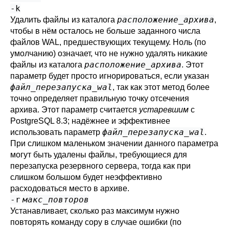
-k
расположение_архива
Удалить файлы из каталога
,
чтобы в нём осталось не больше заданного числа
файлов WAL, предшествующих текущему. Ноль (по
умолчанию) означает, что не нужно удалять никакие
расположение_архива
файлы из каталога
. Этот
параметр будет просто игнорироваться, если указан
файл_перезапуска_wal
, так как этот метод более
точно определяет правильную точку отсечения
архива. Этот параметр считается
устаревшим
с
PostgreSQL
8.3; надёжнее и эффективнее
файл_перезапуска_wal
использовать параметр
.
При слишком маленьком значении данного параметра
могут быть удалены файлы, требующиеся для
перезапуска резервного сервера, тогда как при
слишком большом будет неэффективно
расходоваться место в архиве.
-r
макс_повторов
Устанавливает, сколько раз максимум нужно
повторять команду copy в случае ошибки (по