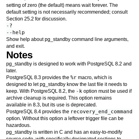
setting of zero (the default) means wait forever. The
default setting is not necessarily recommended; consult
Section 25.2
for discussion.
-?
--help
Show help about
pg_standby
command line arguments,
and exit.
Notes
pg_standby
is designed to work with
PostgreSQL
8.2 and
later.
%r
PostgreSQL
8.3 provides the
macro, which is
designed to let
pg_standby
know the last file it needs to
-k
keep. With
PostgreSQL
8.2, the
option must be used if
archive cleanup is required. This option remains
available in 8.3, but its use is deprecated.
recovery_end_command
PostgreSQL
8.4 provides the
option. Without this option a leftover trigger file can be
hazardous.
pg_standby
is written in C and has an easy-to-modify
source code, with specifically designated sections to