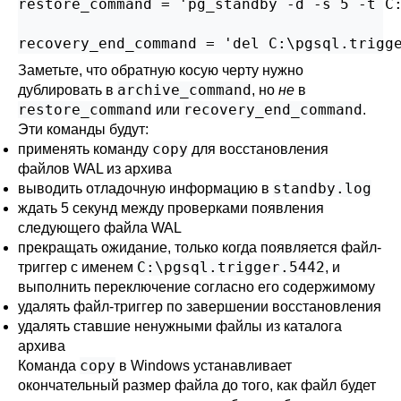
restore_command = 'pg_standby -d -s 5 -t C:
recovery_end_command = 'del C:\pgsql.trigg
Заметьте, что обратную косую черту нужно
archive_command
дублировать в
, но
не
в
restore_command
recovery_end_command
или
.
Эти команды будут:
copy
применять команду
для восстановления
файлов WAL из архива
standby.log
выводить отладочную информацию в
ждать 5 секунд между проверками появления
следующего файла WAL
прекращать ожидание, только когда появляется файл-
C:\pgsql.trigger.5442
триггер с именем
, и
выполнить переключение согласно его содержимому
удалять файл-триггер по завершении восстановления
удалять ставшие ненужными файлы из каталога
архива
copy
Команда
в Windows устанавливает
окончательный размер файла до того, как файл будет