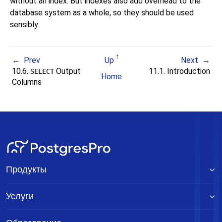
without an index. But indexes also add overhead to the
database system as a whole, so they should be used
sensibly.
Prev
Up
Next
10.6.
Output
11.1. Introduction
SELECT
Home
Columns
Продукты
Услуги