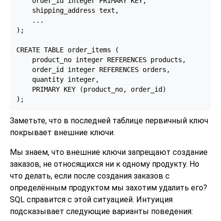
    order_id integer PRIMARY KEY,

    shipping_address text,

    ...

);

CREATE TABLE order_items (

    product_no integer REFERENCES products,

    order_id integer REFERENCES orders,

    quantity integer,

    PRIMARY KEY (product_no, order_id)

);
Заметьте, что в последней таблице первичный ключ
покрывает внешние ключи.
Мы знаем, что внешние ключи запрещают создание
заказов, не относящихся ни к одному продукту. Но
что делать, если после создания заказов с
определённым продуктом мы захотим удалить его?
SQL справится с этой ситуацией. Интуиция
подсказывает следующие варианты поведения: