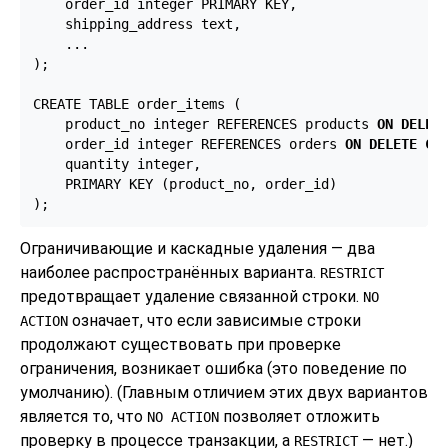
    order_id integer PRIMARY KEY,

    shipping_address text,

    ...

);

CREATE TABLE order_items (

    product_no integer REFERENCES products 
ON DELET
    order_id integer REFERENCES orders 
ON DELETE CA
    quantity integer,

    PRIMARY KEY (product_no, order_id)

);
Ограничивающие и каскадные удаления — два
наиболее распространённых варианта.
RESTRICT
предотвращает удаление связанной строки.
NO
означает, что если зависимые строки
ACTION
продолжают существовать при проверке
ограничения, возникает ошибка (это поведение по
умолчанию). (Главным отличием этих двух вариантов
является то, что
позволяет отложить
NO ACTION
проверку в процессе транзакции, а
— нет.)
RESTRICT