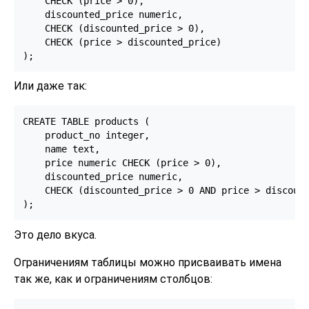
    CHECK (price > 0),

    discounted_price numeric,

    CHECK (discounted_price > 0),

    CHECK (price > discounted_price)

);
Или даже так:
CREATE TABLE products (

    product_no integer,

    name text,

    price numeric CHECK (price > 0),

    discounted_price numeric,

    CHECK (discounted_price > 0 AND price > discount
);
Это дело вкуса.
Ограничениям таблицы можно присваивать имена
так же, как и ограничениям столбцов: