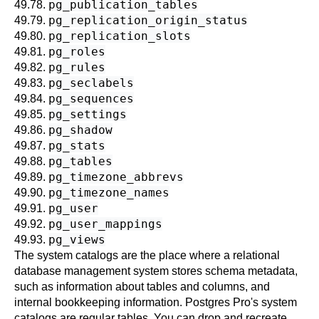
pg_publication_tables
49.78.
pg_replication_origin_status
49.79.
pg_replication_slots
49.80.
pg_roles
49.81.
pg_rules
49.82.
pg_seclabels
49.83.
pg_sequences
49.84.
pg_settings
49.85.
pg_shadow
49.86.
pg_stats
49.87.
pg_tables
49.88.
pg_timezone_abbrevs
49.89.
pg_timezone_names
49.90.
pg_user
49.91.
pg_user_mappings
49.92.
pg_views
49.93.
The system catalogs are the place where a relational
database management system stores schema metadata,
such as information about tables and columns, and
internal bookkeeping information.
Postgres Pro
's system
catalogs are regular tables. You can drop and recreate