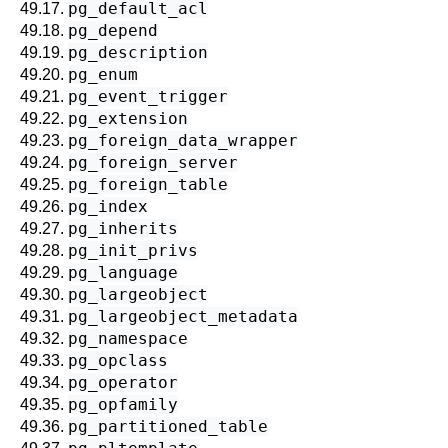
pg_default_acl
49.17.
pg_depend
49.18.
pg_description
49.19.
pg_enum
49.20.
pg_event_trigger
49.21.
pg_extension
49.22.
pg_foreign_data_wrapper
49.23.
pg_foreign_server
49.24.
pg_foreign_table
49.25.
pg_index
49.26.
pg_inherits
49.27.
pg_init_privs
49.28.
pg_language
49.29.
pg_largeobject
49.30.
pg_largeobject_metadata
49.31.
pg_namespace
49.32.
pg_opclass
49.33.
pg_operator
49.34.
pg_opfamily
49.35.
pg_partitioned_table
49.36.