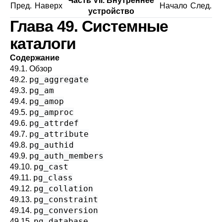
Часть VII. Внутреннее
Пред.
Наверх
Начало
След.
устройство
Глава 49. Системные
каталоги
Содержание
49.1. Обзор
pg_aggregate
49.2.
pg_am
49.3.
pg_amop
49.4.
pg_amproc
49.5.
pg_attrdef
49.6.
pg_attribute
49.7.
pg_authid
49.8.
pg_auth_members
49.9.
pg_cast
49.10.
pg_class
49.11.
pg_collation
49.12.
pg_constraint
49.13.
pg_conversion
49.14.
pg_database
49.15.