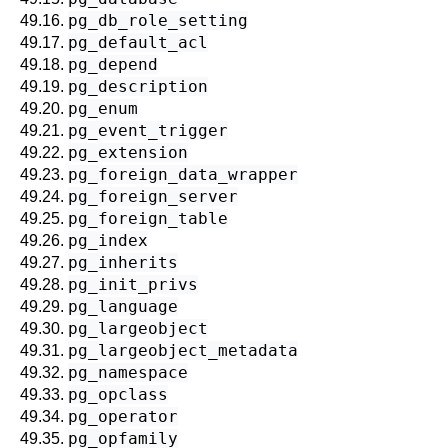
pg_db_role_setting
49.16.
pg_default_acl
49.17.
pg_depend
49.18.
pg_description
49.19.
pg_enum
49.20.
pg_event_trigger
49.21.
pg_extension
49.22.
pg_foreign_data_wrapper
49.23.
pg_foreign_server
49.24.
pg_foreign_table
49.25.
pg_index
49.26.
pg_inherits
49.27.
pg_init_privs
49.28.
pg_language
49.29.
pg_largeobject
49.30.
pg_largeobject_metadata
49.31.
pg_namespace
49.32.
pg_opclass
49.33.
pg_operator
49.34.
pg_opfamily
49.35.