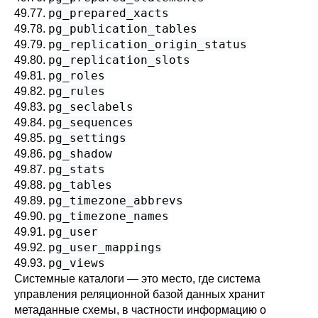
pg_prepared_xacts
49.77.
pg_publication_tables
49.78.
pg_replication_origin_status
49.79.
pg_replication_slots
49.80.
pg_roles
49.81.
pg_rules
49.82.
pg_seclabels
49.83.
pg_sequences
49.84.
pg_settings
49.85.
pg_shadow
49.86.
pg_stats
49.87.
pg_tables
49.88.
pg_timezone_abbrevs
49.89.
pg_timezone_names
49.90.
pg_user
49.91.
pg_user_mappings
49.92.
pg_views
49.93.
Системные каталоги — это место, где система
управления реляционной базой данных хранит
метаданные схемы, в частности информацию о