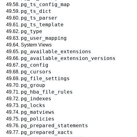
pg_ts_config_map
49.58.
pg_ts_dict
49.59.
pg_ts_parser
49.60.
pg_ts_template
49.61.
pg_type
49.62.
pg_user_mapping
49.63.
49.64. System Views
pg_available_extensions
49.65.
pg_available_extension_versions
49.66.
pg_config
49.67.
pg_cursors
49.68.
pg_file_settings
49.69.
pg_group
49.70.
pg_hba_file_rules
49.71.
pg_indexes
49.72.
pg_locks
49.73.
pg_matviews
49.74.
pg_policies
49.75.
pg_prepared_statements
49.76.
pg_prepared_xacts
49.77.