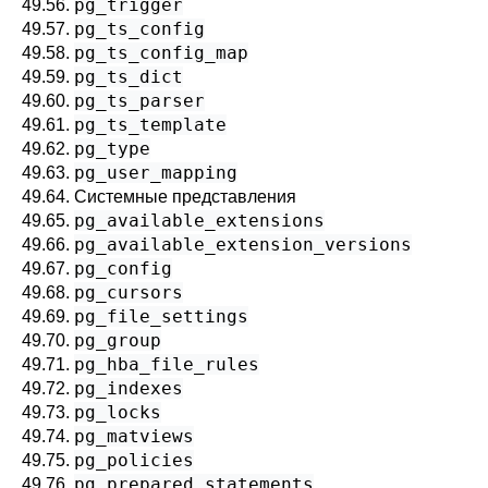
pg_trigger
49.56.
pg_ts_config
49.57.
pg_ts_config_map
49.58.
pg_ts_dict
49.59.
pg_ts_parser
49.60.
pg_ts_template
49.61.
pg_type
49.62.
pg_user_mapping
49.63.
49.64. Системные представления
pg_available_extensions
49.65.
pg_available_extension_versions
49.66.
pg_config
49.67.
pg_cursors
49.68.
pg_file_settings
49.69.
pg_group
49.70.
pg_hba_file_rules
49.71.
pg_indexes
49.72.
pg_locks
49.73.
pg_matviews
49.74.
pg_policies
49.75.
pg_prepared_statements
49.76.