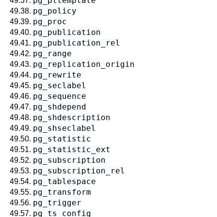
pg_pltemplate
49.37.
pg_policy
49.38.
pg_proc
49.39.
pg_publication
49.40.
pg_publication_rel
49.41.
pg_range
49.42.
pg_replication_origin
49.43.
pg_rewrite
49.44.
pg_seclabel
49.45.
pg_sequence
49.46.
pg_shdepend
49.47.
pg_shdescription
49.48.
pg_shseclabel
49.49.
pg_statistic
49.50.
pg_statistic_ext
49.51.
pg_subscription
49.52.
pg_subscription_rel
49.53.
pg_tablespace
49.54.
pg_transform
49.55.
pg_trigger
49.56.
pg_ts_config
49.57.