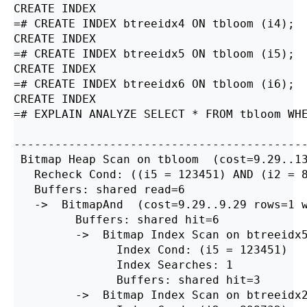
CREATE INDEX

=# CREATE INDEX btreeidx4 ON tbloom (i4);

CREATE INDEX

=# CREATE INDEX btreeidx5 ON tbloom (i5);

CREATE INDEX

=# CREATE INDEX btreeidx6 ON tbloom (i6);

CREATE INDEX

=# EXPLAIN ANALYZE SELECT * FROM tbloom WHE
                                           
-------------------------------------------
 Bitmap Heap Scan on tbloom  (cost=9.29..13
   Recheck Cond: ((i5 = 123451) AND (i2 = 8
   Buffers: shared read=6

   ->  BitmapAnd  (cost=9.29..9.29 rows=1 w
         Buffers: shared hit=6

         ->  Bitmap Index Scan on btreeidx5
               Index Cond: (i5 = 123451)

               Index Searches: 1

               Buffers: shared hit=3

         ->  Bitmap Index Scan on btreeidx2