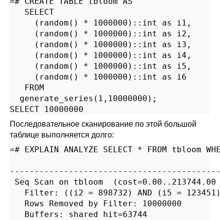
=# CREATE TABLE tbloom AS

   SELECT

     (random() * 1000000)::int as i1,

     (random() * 1000000)::int as i2,

     (random() * 1000000)::int as i3,

     (random() * 1000000)::int as i4,

     (random() * 1000000)::int as i5,

     (random() * 1000000)::int as i6

   FROM

  generate_series(1,10000000);

SELECT 10000000
Последовательное сканирование по этой большой
таблице выполняется долго:
=# EXPLAIN ANALYZE SELECT * FROM tbloom WHE
                                           
-------------------------------------------
 Seq Scan on tbloom  (cost=0.00..213744.00 
   Filter: ((i2 = 898732) AND (i5 = 123451)
   Rows Removed by Filter: 10000000

   Buffers: shared hit=63744
