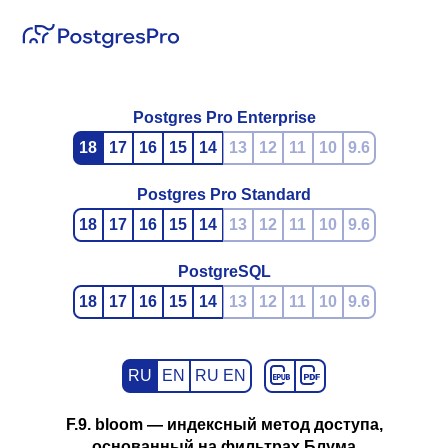
Postgres Pro Enterprise
18
17
16
15
14
13
12
11
10
9.6
Postgres Pro Standard
18
17
16
15
14
13
12
11
10
9.6
PostgreSQL
18
17
16
15
14
13
12
11
10
9.6
RU
EN
RU EN
F.9. bloom — индексный метод доступа,
основанный на фильтрах Блума