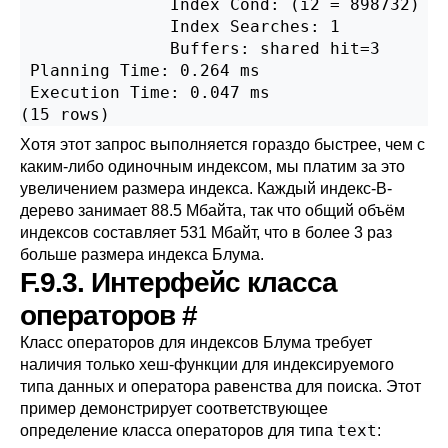
               Index Cond: (i2 = 898732)

               Index Searches: 1

               Buffers: shared hit=3

 Planning Time: 0.264 ms

 Execution Time: 0.047 ms

(15 rows)
Хотя этот запрос выполняется гораздо быстрее, чем с
каким-либо одиночным индексом, мы платим за это
увеличением размера индекса. Каждый индекс-B-
дерево занимает 88.5 Мбайта, так что общий объём
индексов составляет 531 Мбайт, что в более 3 раз
больше размера индекса Блума.
F.9.3. Интерфейс класса
операторов
#
Класс операторов для индексов Блума требует
наличия только хеш-функции для индексируемого
типа данных и оператора равенства для поиска. Этот
пример демонстрирует соответствующее
text
определение класса операторов для типа
: