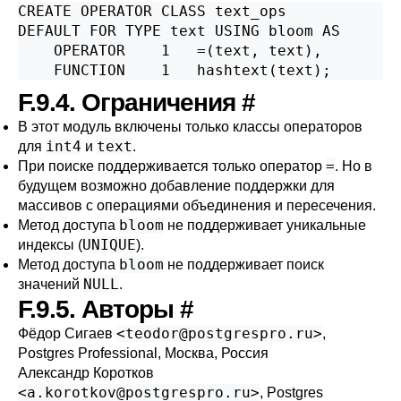
CREATE OPERATOR CLASS text_ops

DEFAULT FOR TYPE text USING bloom AS

    OPERATOR    1   =(text, text),

    FUNCTION    1   hashtext(text);
F.9.4. Ограничения
#
В этот модуль включены только классы операторов
int4
text
для
и
.
=
При поиске поддерживается только оператор
. Но в
будущем возможно добавление поддержки для
массивов с операциями объединения и пересечения.
bloom
Метод доступа
не поддерживает уникальные
UNIQUE
индексы (
).
bloom
Метод доступа
не поддерживает поиск
NULL
значений
.
F.9.5. Авторы
#
<
teodor@postgrespro.ru
>
Фёдор Сигаев
,
Postgres Professional, Москва, Россия
Александр Коротков
<
a.korotkov@postgrespro.ru
>
, Postgres