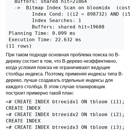
   Buffers: shared hit=21864

   ->  Bitmap Index Scan on bloomidx  (cost
         Index Cond: ((i2 = 898732) AND (i5
         Index Searches: 1

         Buffers: shared hit=19608

 Planning Time: 0.099 ms

 Execution Time: 22.632 ms

(11 rows)
При таком подходе основная проблема поиска по B-
дереву состоит в том, что B-дерево неэффективно,
когда условия поиска не ограничивают ведущие
столбцы индекса. Поэтому, применяя индексы типа B-
дерево, лучше создавать отдельные индексы для
каждого столбца. В этом случае планировщик
построит примерно такой план:
=# CREATE INDEX btreeidx1 ON tbloom (i1);

CREATE INDEX

=# CREATE INDEX btreeidx2 ON tbloom (i2);

CREATE INDEX

=# CREATE INDEX btreeidx3 ON tbloom (i3);
