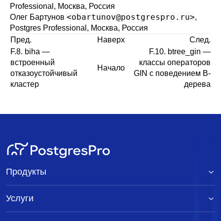
Professional, Москва, Россия
<
obartunov@postgrespro.ru
>
Олег Бартунов
,
Postgres Professional, Москва, Россия
Пред.
Наверх
След.
F.8. biha —
F.10. btree_gin —
встроенный
классы операторов
Начало
отказоустойчивый
GIN с поведением B-
кластер
дерева
Продукты
Услуги