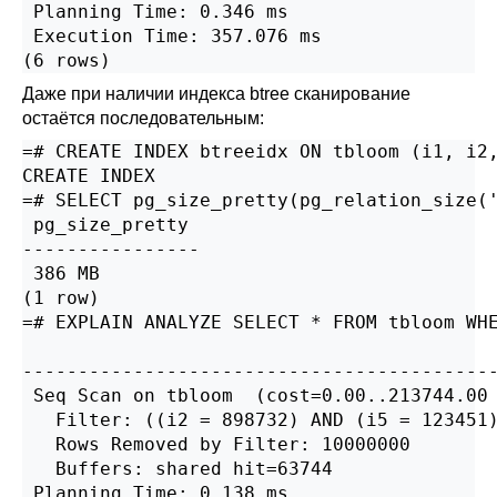
 Planning Time: 0.346 ms

 Execution Time: 357.076 ms

(6 rows)
Даже при наличии индекса btree сканирование
остаётся последовательным:
=# CREATE INDEX btreeidx ON tbloom (i1, i2,
CREATE INDEX

=# SELECT pg_size_pretty(pg_relation_size('
 pg_size_pretty

----------------

 386 MB

(1 row)

=# EXPLAIN ANALYZE SELECT * FROM tbloom WHE
                                           
-------------------------------------------
 Seq Scan on tbloom  (cost=0.00..213744.00 
   Filter: ((i2 = 898732) AND (i5 = 123451)
   Rows Removed by Filter: 10000000

   Buffers: shared hit=63744

 Planning Time: 0.138 ms
