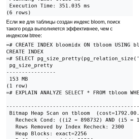
 Execution Time: 351.035 ms

(6 rows)
Если же для таблицы создан индекс bloom, поиск
такого рода выполняется эффективнее, чем с
индексом btree:
=# CREATE INDEX bloomidx ON tbloom USING bl
CREATE INDEX

=# SELECT pg_size_pretty(pg_relation_size('
 pg_size_pretty

----------------

 153 MB

(1 row)

=# EXPLAIN ANALYZE SELECT * FROM tbloom WHE
                                           
-------------------------------------------
 Bitmap Heap Scan on tbloom  (cost=1792.00.
   Recheck Cond: ((i2 = 898732) AND (i5 = 1
   Rows Removed by Index Recheck: 2300

   Heap Blocks: exact=2256
