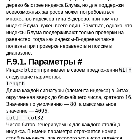
дерево быстрее индекса Блума, но для поддержки
всевозможных запросов может потребоваться
множество индексов типа B-дерево, при том что
индекс Блума нужен всего один. Заметьте, однако, что
индексы Блума поддерживают только проверки на
равенство, тогда как индексы-B-деревья также
полезны при проверке неравенств и поиске в
диапазоне.
F.9.1. Параметры
#
bloom
WITH
Индекс
принимает в своём предложении
следующие параметры:
length
Длина каждой сигнатуры (элемента индекса) в битах,
16
округлённая вверх до ближайшего числа, кратного
.
80
Значение по умолчанию —
, а максимальное
4096
значение —
.
col1 — col32
Число битов, генерируемых для каждого столбца
индекса. В имени параметра отражается номер
столбца индекса, для которого это число задаётся.