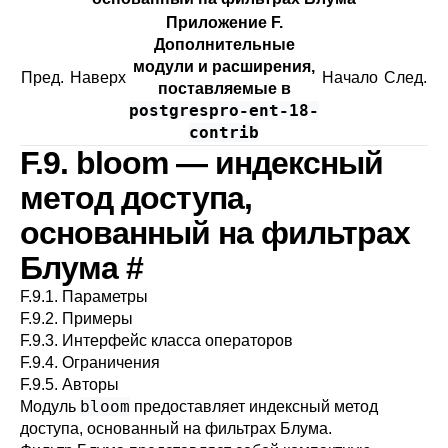
Приложение F.
Дополнительные
модули и расширения,
Пред.
Наверх
Начало
След.
поставляемые в
postgrespro-ent-18-
contrib
F.9. bloom — индексный
метод доступа,
основанный на фильтрах
Блума
#
F.9.1. Параметры
F.9.2. Примеры
F.9.3. Интерфейс класса операторов
F.9.4. Ограничения
F.9.5. Авторы
bloom
Модуль
предоставляет индексный метод
доступа, основанный на
фильтрах Блума
.