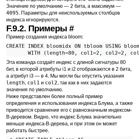
2
Значение по умолчанию —
бита, а максимум —
4095
. Параметры для неиспользуемых столбцов
индекса игнорируются.
F.9.2. Примеры
#
Пример создания индекса bloom:
CREATE INDEX bloomidx ON tbloom USING bloom
       WITH (length=80, col1=2, col2=2, co
Эта команда создаёт индекс с длиной сигнатуры 80
бит, в которой атрибуты i1 и i2 отображаются в 2 бита,
а атрибут i3 — в 4. Мы могли бы опустить указания
length
col1
col2
,
и
, так как в них задаются
значения по умолчанию.
Ниже представлен более полный пример
определения и использования индекса Блума, а также
приводится сравнение его с равнозначным индексом-
B-деревом. Видно, что индекс Блума значительно
меньше индекса-B-дерева, и при этом он может
работать быстрее.