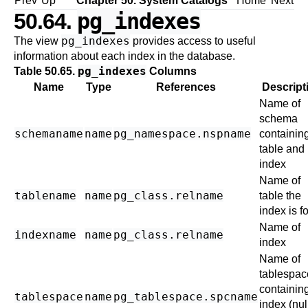
Prev
Up
Chapter 50. System Catalogs
Home
Next
pg_indexes
50.64.
pg_indexes
The view
provides access to useful
information about each index in the database.
pg_indexes
Table 50.65.
Columns
Name
Type
References
Descript
Name of
schema
schemaname
name
pg_namespace
.nspname
containin
table and
index
Name of
tablename
name
pg_class
.relname
table the
index is fo
Name of
indexname
name
pg_class
.relname
index
Name of
tablespac
containin
tablespace
name
pg_tablespace
.spcname
index (null