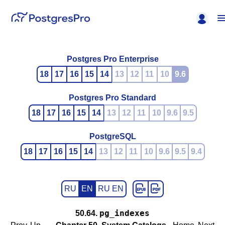
Postgres Pro Enterprise
18
17
16
15
14
13
12
11
10
9.6
Postgres Pro Standard
18
17
16
15
14
13
12
11
10
9.6
9.5
PostgreSQL
18
17
16
15
14
13
12
11
10
9.6
9.5
9.4
RU
EN
RU EN
pg_indexes
50.64.