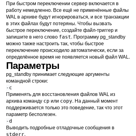
При быстром переключении сервер включается в
работу немедленно. Все ещё не применённые файлы
WAL в архиве будут игнорироваться, и все транзакции
в этих файлах будут потеряны. Чтобы вызвать
быстрое переключение, создайте файл-триггер и
fast
запишите в него слово
. Программу
pg_standby
можно также настроить так, чтобы быстрое
переключение происходило автоматически, если за
определённое время не появляется новый файл WAL.
Параметры
pg_standby
принимает следующие аргументы
командной строки:
-c
Применять для восстановления файлов WAL из
cp
copy
архива команду
или
. На данный момент
поддерживается только это поведение, так что этот
параметр бесполезен.
-d
Выводить подробные отладочные сообщения в
stderr
.