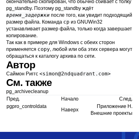
окончательно скопирован, что обычно сбивает с толку
pg_standby
. Поэтому
pg_standby
ждёт
время_задержки
после того, как увидит подходящий
cp
размер файла. Команда
из GNUWin32
устанавливает размер файла, только когда завершает
копирование.
Так как в примере для Windows с обеих сторон
copy
применяется
, любой или оба этих сервера могут
обращаться к каталогу архива по сети.
Автор
<
simon@2ndquadrant.com
>
Саймон Риггс
См. также
pg_archivecleanup
Пред.
Начало
След.
pgpro_controldata
Приложение H.
Наверх
Внешние проекты