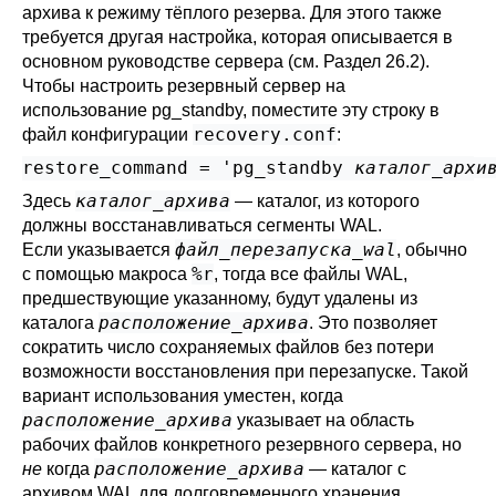
архива к режиму тёплого резерва. Для этого также
требуется другая настройка, которая описывается в
основном руководстве сервера (см.
Раздел 26.2
).
Чтобы настроить резервный сервер на
использование
pg_standby
, поместите эту строку в
recovery.conf
файл конфигурации
:
restore_command = 'pg_standby 
каталог_архи
каталог_архива
Здесь
— каталог, из которого
должны восстанавливаться сегменты WAL.
файл_перезапуска_wal
Если указывается
, обычно
%r
с помощью макроса
, тогда все файлы WAL,
предшествующие указанному, будут удалены из
расположение_архива
каталога
. Это позволяет
сократить число сохраняемых файлов без потери
возможности восстановления при перезапуске. Такой
вариант использования уместен, когда
расположение_архива
указывает на область
рабочих файлов конкретного резервного сервера, но
расположение_архива
не
когда
— каталог с
архивом WAL для долговременного хранения.