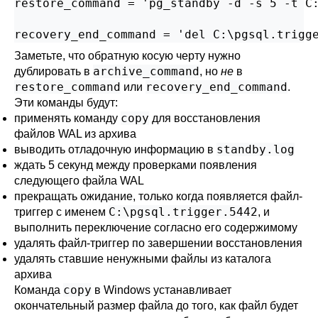
restore_command = 'pg_standby -d -s 5 -t C:
recovery_end_command = 'del C:\pgsql.trigg
Заметьте, что обратную косую черту нужно
archive_command
дублировать в
, но
не
в
restore_command
recovery_end_command
или
.
Эти команды будут:
copy
применять команду
для восстановления
файлов WAL из архива
standby.log
выводить отладочную информацию в
ждать 5 секунд между проверками появления
следующего файла WAL
прекращать ожидание, только когда появляется файл-
C:\pgsql.trigger.5442
триггер с именем
, и
выполнить переключение согласно его содержимому
удалять файл-триггер по завершении восстановления
удалять ставшие ненужными файлы из каталога
архива
copy
Команда
в Windows устанавливает
окончательный размер файла до того, как файл будет