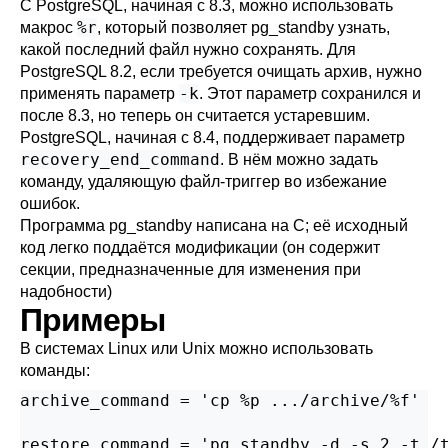
С
PostgreSQL
, начиная с 8.3, можно использовать
%r
макрос
, который позволяет
pg_standby
узнать,
какой последний файл нужно сохранять. Для
PostgreSQL
8.2, если требуется очищать архив, нужно
-k
применять параметр
. Этот параметр сохранился и
после 8.3, но теперь он считается устаревшим.
PostgreSQL
, начиная с 8.4, поддерживает параметр
recovery_end_command
. В нём можно задать
команду, удаляющую файл-триггер во избежание
ошибок.
Программа
pg_standby
написана на C; её исходный
код легко поддаётся модификации (он содержит
секции, предназначенные для изменения при
надобности)
Примеры
В системах Linux или Unix можно использовать
команды:
archive_command = 'cp %p .../archive/%f'

restore_command = 'pg_standby -d -s 2 -t /t