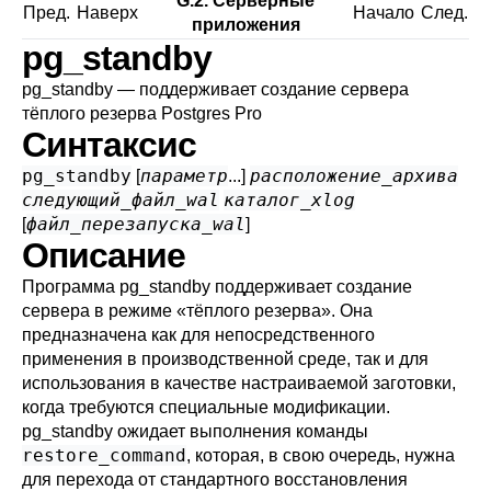
G.2. Серверные
Пред.
Наверх
Начало
След.
приложения
pg_standby
pg_standby — поддерживает создание сервера
тёплого резерва
Postgres Pro
Синтаксис
pg_standby
параметр
расположение_архива
[
...]
следующий_файл_wal
каталог_xlog
файл_перезапуска_wal
[
]
Описание
Программа
pg_standby
поддерживает создание
сервера в режиме
«
тёплого резерва
»
. Она
предназначена как для непосредственного
применения в производственной среде, так и для
использования в качестве настраиваемой заготовки,
когда требуются специальные модификации.
pg_standby
ожидает выполнения команды
restore_command
, которая, в свою очередь, нужна
для перехода от стандартного восстановления