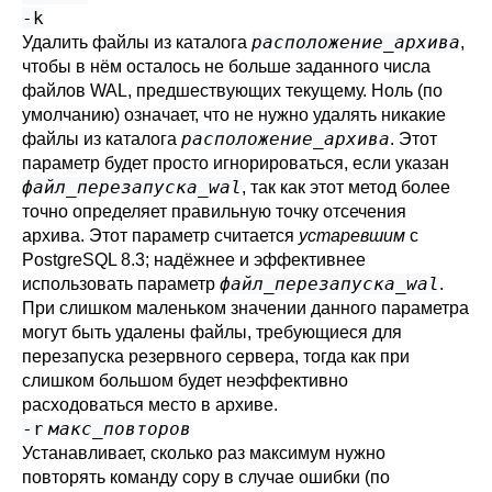
-k
расположение_архива
Удалить файлы из каталога
,
чтобы в нём осталось не больше заданного числа
файлов WAL, предшествующих текущему. Ноль (по
умолчанию) означает, что не нужно удалять никакие
расположение_архива
файлы из каталога
. Этот
параметр будет просто игнорироваться, если указан
файл_перезапуска_wal
, так как этот метод более
точно определяет правильную точку отсечения
архива. Этот параметр считается
устаревшим
с
PostgreSQL
8.3; надёжнее и эффективнее
файл_перезапуска_wal
использовать параметр
.
При слишком маленьком значении данного параметра
могут быть удалены файлы, требующиеся для
перезапуска резервного сервера, тогда как при
слишком большом будет неэффективно
расходоваться место в архиве.
-r
макс_повторов
Устанавливает, сколько раз максимум нужно
повторять команду copy в случае ошибки (по