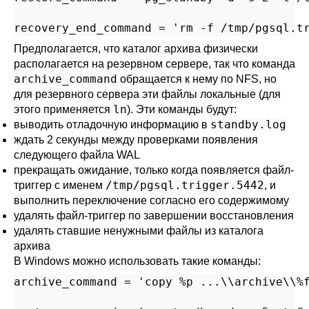
recovery_end_command = 'rm -f /tmp/pgsql.t
Предполагается, что каталог архива физически
располагается на резервном сервере, так что команда
archive_command
обращается к нему по NFS, но
для резервного сервера эти файлы локальные (для
ln
этого применяется
). Эти команды будут:
standby.log
выводить отладочную информацию в
ждать 2 секунды между проверками появления
следующего файла WAL
прекращать ожидание, только когда появляется файл-
/tmp/pgsql.trigger.5442
триггер с именем
, и
выполнить переключение согласно его содержимому
удалять файл-триггер по завершении восстановления
удалять ставшие ненужными файлы из каталога
архива
В Windows можно использовать такие команды:
archive_command = 'copy %p ...\\archive\\%f