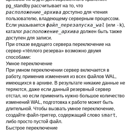
pg_standby
рассчитывает на то, что
расположение_архива
доступно для чтения
пользователю, владеющему серверным процессом.
файл_перезапуска_wal
-k
Если указывается
(или
),
расположение_архива
каталог
должен быть также
доступен для записи.
При отказе ведущего сервера переключение на
сервер
«
тёплого резерва
»
возможно двумя
способами:
Умное переключение
При умном переключении сервер включается в
работу, применив изменения из всех файлов WAL,
имеющихся в архиве. В результате никакие данные не
теряются, даже если данный резервный сервер
отстал, но если применить нужно большое количество
изменений WAL, подготовка к работе может быть
длительной. Чтобы вызвать умное переключение,
smart
создайте файл-триггер, содержащий слово
,
либо просто пустой файл.
Быстрое переключение