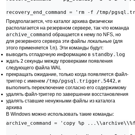
recovery_end_command = 'rm -f /tmp/pgsql.t
Предполагается, что каталог архива физически
располагается на резервном сервере, так что команда
archive_command
обращается к нему по NFS, но
для резервного сервера эти файлы локальные (для
ln
этого применяется
). Эти команды будут:
standby.log
выводить отладочную информацию в
ждать 2 секунды между проверками появления
следующего файла WAL
прекращать ожидание, только когда появляется файл-
/tmp/pgsql.trigger.5442
триггер с именем
, и
выполнить переключение согласно его содержимому
удалять файл-триггер по завершении восстановления
удалять ставшие ненужными файлы из каталога
архива
В Windows можно использовать такие команды:
archive_command = 'copy %p ...\\archive\\%f