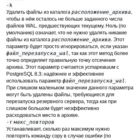
-k
расположение_архива
Удалить файлы из каталога
,
чтобы в нём осталось не больше заданного числа
файлов WAL, предшествующих текущему. Ноль (по
умолчанию) означает, что не нужно удалять никакие
расположение_архива
файлы из каталога
. Этот
параметр будет просто игнорироваться, если указан
файл_перезапуска_wal
, так как этот метод более
точно определяет правильную точку отсечения
архива. Этот параметр считается
устаревшим
с
PostgreSQL
8.3; надёжнее и эффективнее
файл_перезапуска_wal
использовать параметр
.
При слишком маленьком значении данного параметра
могут быть удалены файлы, требующиеся для
перезапуска резервного сервера, тогда как при
слишком большом будет неэффективно
расходоваться место в архиве.
-r
макс_повторов
Устанавливает, сколько раз максимум нужно
повторять команду copy в случае ошибки (по