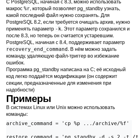
С
PostgreSQL
, начиная с 8.3, можно использовать
%r
макрос
, который позволяет
pg_standby
узнать,
какой последний файл нужно сохранять. Для
PostgreSQL
8.2, если требуется очищать архив, нужно
-k
применять параметр
. Этот параметр сохранился и
после 8.3, но теперь он считается устаревшим.
PostgreSQL
, начиная с 8.4, поддерживает параметр
recovery_end_command
. В нём можно задать
команду, удаляющую файл-триггер во избежание
ошибок.
Программа
pg_standby
написана на C; её исходный
код легко поддаётся модификации (он содержит
секции, предназначенные для изменения при
надобности)
Примеры
В системах Linux или Unix можно использовать
команды:
archive_command = 'cp %p .../archive/%f'

restore_command = 'pg_standby -d -s 2 -t /t