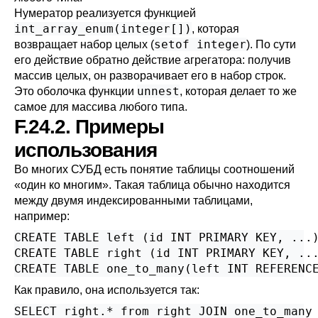
Нумератор реализуется функцией
int_array_enum(integer[])
, которая
setof integer
возвращает набор целых (
). По сути
его действие обратно действие агрегатора: получив
массив целых, он разворачивает его в набор строк.
unnest
Это оболочка функции
, которая делает то же
самое для массива любого типа.
F.24.2. Примеры
использования
Во многих СУБД есть понятие таблицы соотношений
«один ко многим». Такая таблица обычно находится
между двумя индексированными таблицами,
например:
CREATE TABLE left (id INT PRIMARY KEY, ...)
CREATE TABLE right (id INT PRIMARY KEY, ...
CREATE TABLE one_to_many(left INT REFERENC
Как правило, она используется так:
SELECT right.* from right JOIN one_to_many 