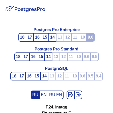
Postgres Pro Enterprise
18
17
16
15
14
13
12
11
10
9.6
Postgres Pro Standard
18
17
16
15
14
13
12
11
10
9.6
9.5
PostgreSQL
18
17
16
15
14
13
12
11
10
9.6
9.5
9.4
RU
EN
RU EN
F.24. intagg