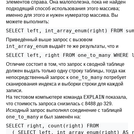
элементов справа. Она малополезна, пока не найден
подходящий способ использования этого массива;
именно для этого и нужен нумератор массива. Вы
можете выполнить:
SELECT left, int_array_enum(right) FROM su
Приведённый выше запрос с вызовом
int_array_enum
выдаёт те же результаты, что и
SELECT left, right FROM one_to_many WHERE 
Отличие состоит в том, что запрос к сводной таблице
должен выдать только одну строку таблицы, тогда как
one_to_many
непосредственный запрос к
потребует
сканирования индекса и выборки строки для каждой
записи.
EXPLAIN
На тестовом компьютере команда
показала,
что стоимость запроса снизилась с 8488 до 329.
Исходный запрос выполнял соединение с таблицей
one_to_many
и был заменён на:
SELECT right, count(right) FROM

  ( SELECT left, int_array_enum(right) AS r