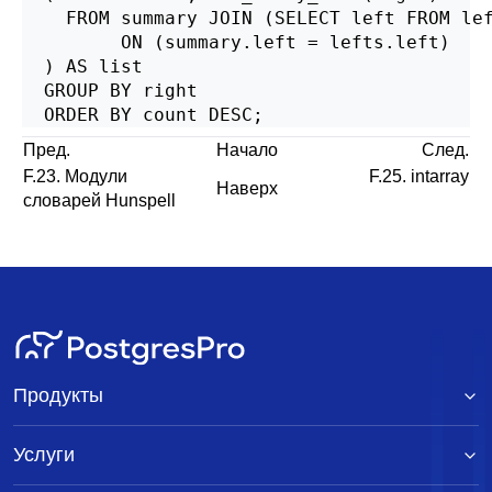
    FROM summary JOIN (SELECT left FROM le
         ON (summary.left = lefts.left)

  ) AS list

  GROUP BY right

  ORDER BY count DESC;
Пред.
Начало
След.
F.23. Модули
F.25. intarray
Наверх
словарей Hunspell
Продукты
Услуги