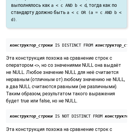
выполнялось как
, тогда как по
a < c AND b < d
стандарту должно быть
a < c OR (a = c AND b <
.
d)
конструктор_строки
 IS DISTINCT FROM 
конструктор_стр
Эта конструкция похожа на сравнение строк с
оператором
, но со значениями NULL она выдаёт
<>
не NULL. Любое значение NULL для неё считается
неравным (отличным от) любому значению не NULL,
а два NULL считаются равными (не различными).
Таким образом, результатом такого выражения
будет true или false, но не NULL.
конструктор_строки
 IS NOT DISTINCT FROM 
конструктор
Эта конструкция похожа на сравнение строк с