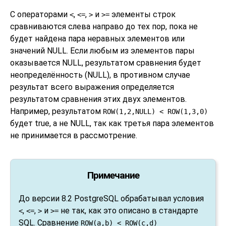
С операторами
,
,
и
элементы строк
<
<=
>
>=
сравниваются слева направо до тех пор, пока не
будет найдена пара неравных элементов или
значений NULL. Если любым из элементов пары
оказывается NULL, результатом сравнения будет
неопределённость (NULL), в противном случае
результат всего выражения определяется
результатом сравнения этих двух элементов.
Например, результатом
ROW(1,2,NULL) < ROW(1,3,0)
будет true, а не NULL, так как третья пара элементов
не принимается в рассмотрение.
Примечание
До версии 8.2
PostgreSQL
обрабатывал условия
,
,
и
не так, как это описано в стандарте
<
<=
>
>=
SQL. Сравнение
ROW(a,b) < ROW(c,d)