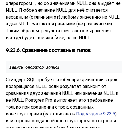
оператором
, но со значениями NULL она выдаёт не
=
NULL. Любое значение NULL для неё считается
неравным (отличным от) любому значению не NULL,
а два NULL считаются равными (не различными).
Таким образом, результатом такого выражения
всегда будет true или false, но не NULL.
9.23.6. Сравнение составных типов
запись
оператор
запись
Стандарт SQL требует, чтобы при сравнении строк
возвращался NULL, если результат зависит от
сравнения двух значений NULL или значения NULL и
не NULL.
Postgres Pro
выполняет это требование
только при сравнении строк, созданных
конструкторами (как описано в
Подразделе 9.23.5
),
или строки, созданной конструктором, со строкой
результата подзапроса (как было описано в