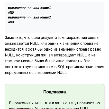
выражение
 <> 
значение1
выражение
 <> 
значение2
AND

Заметьте, что если результатом выражения слева
оказывается NULL или равных значений справа не
находится, а хотя бы одно из значений справа равно
NULL, конструкция
возвращает NULL, а не
NOT IN
true, как можно было бы наивно полагать. Это
соответствует принятым в SQL правилам сравнения
переменных со значениями NULL.
Подсказка
Выражения
и
полностью
x NOT IN y
NOT (x IN y)
равнозначны. Учитывая, что значения NULL