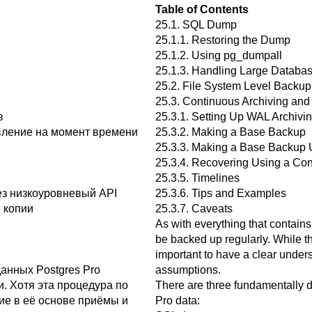
Table of Contents
25.1.
SQL
Dump
25.1.1. Restoring the Dump
25.1.2. Using
pg_dumpall
25.1.3. Handling Large Databa
25.2. File System Level Backup
25.3. Continuous Archiving and
в
25.3.1. Setting Up WAL Archivi
вление на момент времени
25.3.2. Making a Base Backup
25.3.3. Making a Base Backup 
25.3.4. Recovering Using a Co
25.3.5. Timelines
ез низкоуровневый API
25.3.6. Tips and Examples
 копии
25.3.7. Caveats
As with everything that contain
be backed up regularly. While the
important to have a clear under
 данных
Postgres Pro
assumptions.
и. Хотя эта процедура по
There are three fundamentally d
ие в её основе приёмы и
Pro
data: