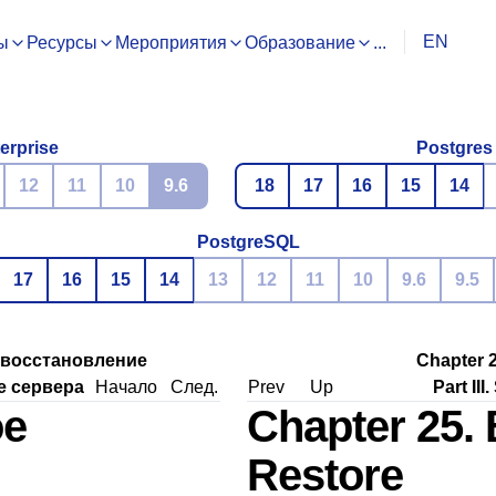
EN
ы
Ресурсы
Мероприятия
Образование
...
erprise
Postgres
12
11
10
9.6
18
17
16
15
14
PostgreSQL
17
16
15
14
13
12
11
10
9.6
9.5
и восстановление
Chapter 
е сервера
Начало
След.
Prev
Up
Part III
ое
Chapter 25.
Restore