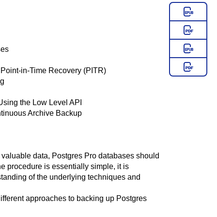
ses
 Point-in-Time Recovery (PITR)
ng
Using the Low Level API
ntinuous Archive Backup
s valuable data,
Postgres Pro
databases should
 procedure is essentially simple, it is
standing of the underlying techniques and
ifferent approaches to backing up
Postgres