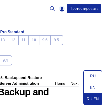
Протестировать
 Pro Standard
13
12
11
10
9.6
9.5
9.4
RU
25. Backup and Restore
. Server Administration
Home
Next
EN
 Backup and
RU EN