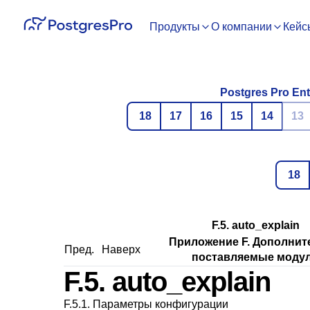
Продукты
О компании
Кейс
Postgres Pro Ent
18
17
16
15
14
13
18
F.5. auto_explain
Приложение F. Дополнит
Пред.
Наверх
поставляемые моду
F.5. auto_explain
F.5.1. Параметры конфигурации