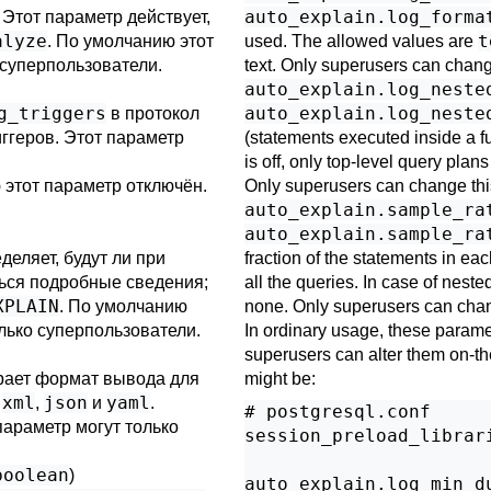
auto_explain.log_forma
 Этот параметр действует,
alyze
t
. По умолчанию этот
used. The allowed values are
 суперпользователи.
text. Only superusers can change
auto_explain.log_neste
g_triggers
auto_explain.log_neste
в протокол
ггеров. Этот параметр
(statements executed inside a fu
is off, only top-level query plan
 этот параметр отключён.
Only superusers can change this
auto_explain.sample_ra
auto_explain.sample_ra
деляет, будут ли при
fraction of the statements in ea
ься подробные сведения;
all the queries. In case of neste
XPLAIN
. По умолчанию
none. Only superusers can chang
олько суперпользователи.
In ordinary usage, these parame
superusers can alter them on-the
ает формат вывода для
might be:
xml
json
yaml
,
,
и
.
# postgresql.conf

параметр могут только
session_preload_librari
boolean
)