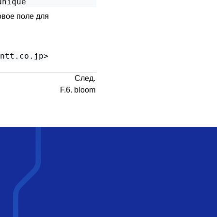
вое поле для
ntt.co.jp
>
След.
F.6. bloom