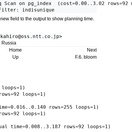
q Scan on pg_index  (cost=0.00..3.02 rows=92 
ew field to the output to show planning time.
akahiro@oss.ntt.co.jp
>
, Russia
Home
Next
Up
F.6. bloom
loops=1)

ows=92 loops=1)

me=0.016..0.140 rows=255 loops=1)

ows=92 loops=1)

al time=0.008..3.187 rows=92 loops=1)
