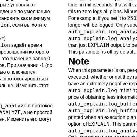
орые управляют
time, in milliseconds, that will 
оведение по умолчанию
this to zero logs all plans. Minu
250
становить как минимум
For example, if you set it to
tion
, если вы хотите
longer will be logged. Only supe
auto_explain.log_analy
er
auto_explain.log_analy
)
tion
EXPLAIN
задаёт время
than just
output, to b
 превышении которого
This parameter is off by default
Note
 это значение равно 0,
в. При значении -1 (по
When this parameter is on, per-
ью отключается.
executed, whether or not they r
s
, протоколироваться
have an extremely negative imp
ольше. Изменить этот
auto_explain.log_timin
price of obtaining less informati
auto_explain.log_buffe
g_analyze
в протокол
auto_explain.log_buffe
ANALYZE
, а не простой
printed when an execution plan i
ён. Изменить его могут
EXPLAIN
option of
. This param
auto_explain.log_analy