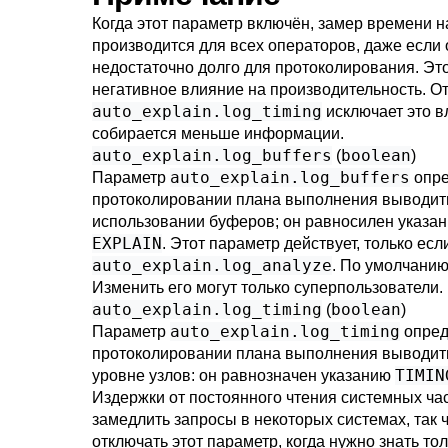
Когда этот параметр включён, замер времени н
производится для всех операторов, даже если
недостаточно долго для протоколирования. Это
негативное влияние на производительность. О
auto_explain.log_timing
исключает это в
собирается меньше информации.
auto_explain.log_buffers
boolean
(
)
auto_explain.log_buffers
Параметр
опре
протоколировании плана выполнения выводить
использовании буферов; он равносилен указа
EXPLAIN
. Этот параметр действует, только ес
auto_explain.log_analyze
. По умолчанию
Изменить его могут только суперпользователи.
auto_explain.log_timing
boolean
(
)
auto_explain.log_timing
Параметр
опреде
протоколировании плана выполнения выводить
TIMIN
уровне узлов: он равнозначен указанию
Издержки от постоянного чтения системных ча
замедлить запросы в некоторых системах, так 
отключать этот параметр, когда нужно знать то