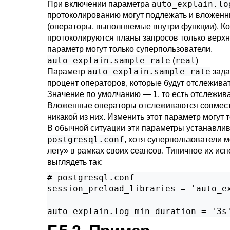
auto_explain.lo
При включении параметра
протоколированию могут подлежать и вложен
(операторы, выполняемые внутри функции). Ко
протоколируются планы запросов только верхн
параметр могут только суперпользователи.
auto_explain.sample_rate
real
(
)
auto_explain.sample_rate
Параметр
зада
процент операторов, которые будут отслеживат
Значение по умолчанию — 1, то есть отслежив
Вложенные операторы отслеживаются совмест
никакой из них. Изменить этот параметр могут 
В обычной ситуации эти параметры устанавли
postgresql.conf
, хотя суперпользователи м
лету» в рамках своих сеансов. Типичное их ис
выглядеть так:
# postgresql.conf

session_preload_libraries = 'auto_ex
auto_explain.log_min_duration = '3s