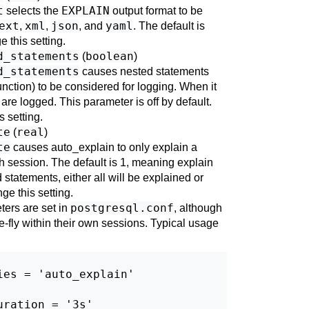
t
EXPLAIN
selects the
output format to be
ext
xml
json
yaml
,
,
, and
. The default is
 this setting.
d_statements
boolean
(
)
d_statements
causes nested statements
nction) to be considered for logging. When it
s are logged. This parameter is off by default.
 setting.
te
real
(
)
te
causes auto_explain to only explain a
ch session. The default is 1, meaning explain
d statements, either all will be explained or
e this setting.
postgresql.conf
ters are set in
, although
-fly within their own sessions. Typical usage
es = 'auto_explain'
