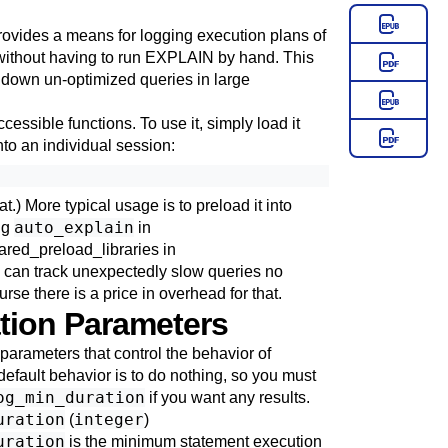
ovides a means for logging execution plans of
without having to run
EXPLAIN
by hand. This
ng down un-optimized queries in large
ssible functions. To use it, simply load it
into an individual session:
.) More typical usage is to preload it into
auto_explain
ng
in
ared_preload_libraries
in
 can track unexpectedly slow queries no
se there is a price in overhead for that.
ation Parameters
parameters that control the behavior of
 default behavior is to do nothing, so you must
og_min_duration
if you want any results.
uration
integer
(
)
uration
is the minimum statement execution