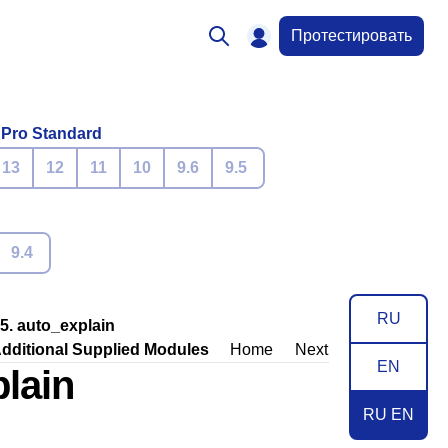
Протестировать
 Pro Standard
13
12
11
10
9.6
9.5
9.4
RU
.5. auto_explain
Additional Supplied Modules
Home
Next
EN
plain
RU EN