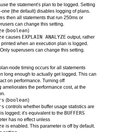
cause the statement's plan to be logged. Setting
s-one (the default) disables logging of plans.
ms
then all statements that run 250ms or
rusers can change this setting.
ze
boolean
(
)
ze
EXPLAIN ANALYZE
causes
output, rather
e printed when an execution plan is logged.
. Only superusers can change this setting.
plan-node timing occurs for all statements
un long enough to actually get logged. This can
act on performance. Turning off
g
ameliorates the performance cost, at the
on.
rs
boolean
(
)
rs
controls whether buffer usage statistics are
BUFFERS
s logged; it's equivalent to the
eter has no effect unless
ze
is enabled. This parameter is off by default.