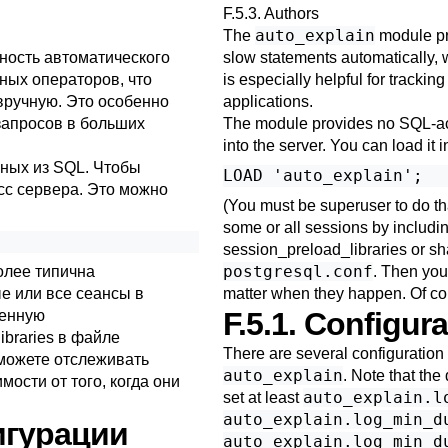
F.5.3. Authors
auto_explain
The
module pr
ность автоматического
slow statements automatically, 
ых операторов, что
is especially helpful for tracki
ручную. Это особенно
applications.
запросов в больших
The module provides no SQL-acce
into the server. You can load it 
пных из SQL. Чтобы
есс сервера. Это можно
(You must be superuser to do that
some or all sessions by includi
session_preload_libraries
or
sh
postgresql.conf
олее типична
. Then you
ые или все сеансы в
matter when they happen. Of cour
F.5.1. Configur
енную
ibraries
в файле
There are several configuration 
 можете отслеживать
auto_explain
. Note that the
ости от того, когда они
auto_explain.l
set at least
auto_explain.log_min_d
игурации
auto_explain.log_min_d