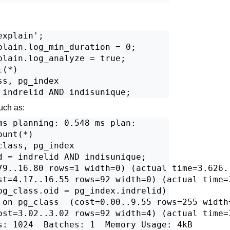
xplain';

lain.log_min_duration = 0;

lain.log_analyze = true;

(*)

s, pg_index

uch as:
s planning: 0.548 ms plan:

unt(*)

lass, pg_index

d = indrelid AND indisunique;

79..16.80 rows=1 width=0) (actual time=3.626..
st=4.17..16.55 rows=92 width=0) (actual time=3
pg_class.oid = pg_index.indrelid)

 on pg_class  (cost=0.00..9.55 rows=255 width
ost=3.02..3.02 rows=92 width=4) (actual time=3
s: 1024  Batches: 1  Memory Usage: 4kB
