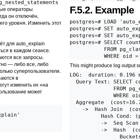
g_nested_statements
F.5.2. Example
ные операторы
гда он отключён,
postgres=# LOAD 'auto_e
его уровня. Изменить этот
postgres=# SET auto_exp
postgres=# SET auto_exp
postgres=# SELECT count
ёт для auto_explain
           FROM pg_clas
ься в каждом сеансе.
аются все запросы.
но — либо все, либо
This might produce log output s
только суперпользователи.
LOG:  duration: 0.196 m
ваются в
  Query Text: SELECT co
огут изменить их «на
              FROM pg_c
пользование может
              WHERE oi
  Aggregate  (cost=16.
    ->  Hash Join  (co
plain'

          Hash Cond: (
          ->  Seq Scan
'
          ->  Hash  (c
                Bucket