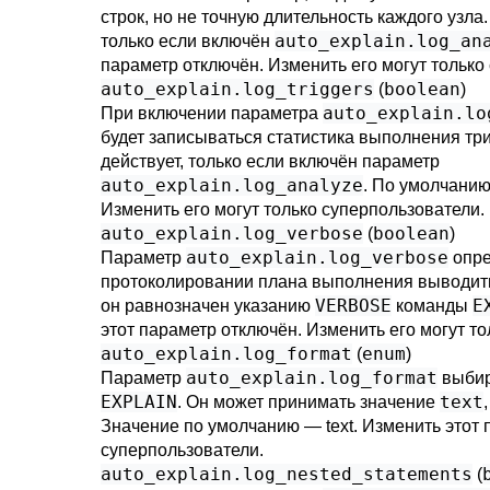
строк, но не точную длительность каждого узла.
auto_explain.log_an
только если включён
параметр отключён. Изменить его могут только
auto_explain.log_triggers
boolean
(
)
auto_explain.lo
При включении параметра
будет записываться статистика выполнения три
действует, только если включён параметр
auto_explain.log_analyze
. По умолчанию
Изменить его могут только суперпользователи.
auto_explain.log_verbose
boolean
(
)
auto_explain.log_verbose
Параметр
опре
протоколировании плана выполнения выводит
VERBOSE
E
он равнозначен указанию
команды
этот параметр отключён. Изменить его могут т
auto_explain.log_format
enum
(
)
auto_explain.log_format
Параметр
выбир
EXPLAIN
text
. Он может принимать значение
Значение по умолчанию — text. Изменить этот 
суперпользователи.
auto_explain.log_nested_statements
(