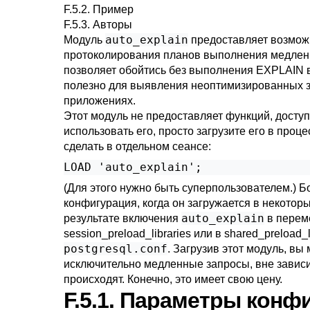
F.5.2. Пример
F.5.3. Авторы
auto_explain
Модуль
предоставляет возмож
протоколирования планов выполнения медленн
позволяет обойтись без выполнения
EXPLAIN
в
полезно для выявления неоптимизированных 
приложениях.
Этот модуль не предоставляет функций, досту
использовать его, просто загрузите его в проц
сделать в отдельном сеансе:
LOAD 'auto_explain';
(Для этого нужно быть суперпользователем.) Б
конфигурация, когда он загружается в некотор
auto_explain
результате включения
в перем
session_preload_libraries
или в
shared_preload_l
postgresql.conf
. Загрузив этот модуль, вы
исключительно медленные запросы, вне зависим
происходят. Конечно, это имеет свою цену.
F.5.1. Параметры конф