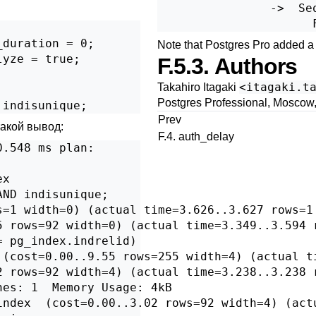
                ->  Se
duration = 0;

Note that
Postgres Pro
added a n
yze = true;

F.5.3. Authors
<
itagaki.t
Takahiro Itagaki
Postgres Professional, Moscow
 indisunique;
Prev
такой вывод:
F.4. auth_delay
.548 ms plan:

x

ND indisunique;

=1 width=0) (actual time=3.626..3.627 rows=1 
5 rows=92 width=0) (actual time=3.349..3.594 r
 pg_index.indrelid)

 (cost=0.00..9.55 rows=255 width=4) (actual ti
2 rows=92 width=4) (actual time=3.238..3.238 r
es: 1  Memory Usage: 4kB

index  (cost=0.00..3.02 rows=92 width=4) (actu