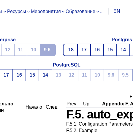
EN
ы
Ресурсы
Мероприятия
Образование
...
erprise
Postgres
12
11
10
9.6
18
17
16
15
14
PostgreSQL
17
16
15
14
13
12
11
10
9.6
9.5
F
ельно
Prev
Up
Appendix F. 
Начало
След.
ли
F.5. auto_ex
F.5.1. Configuration Parameters
F.5.2. Example