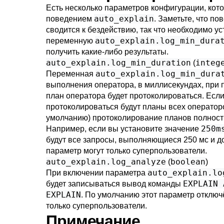
Есть несколько параметров конфигурации, кот
auto_explain
поведением
. Заметьте, что п
сводится к бездействию, так что необходимо у
auto_explain.log_min_dura
переменную
получить какие-либо результаты.
auto_explain.log_min_duration
integ
(
auto_explain.log_min_dura
Переменная
выполнения оператора, в миллисекундах, при
план оператора будет протоколироваться. Если
протоколироваться будут планы всех операторо
умолчанию) протоколирование планов полност
250m
Например, если вы установите значение
будут все запросы, выполняющиеся 250 мс и д
параметр могут только суперпользователи.
auto_explain.log_analyze
boolean
(
)
auto_explain.lo
При включении параметра
EXPLAIN 
будет записываться вывод команды
EXPLAIN
. По умолчанию этот параметр отключ
только суперпользователи.
Примечание