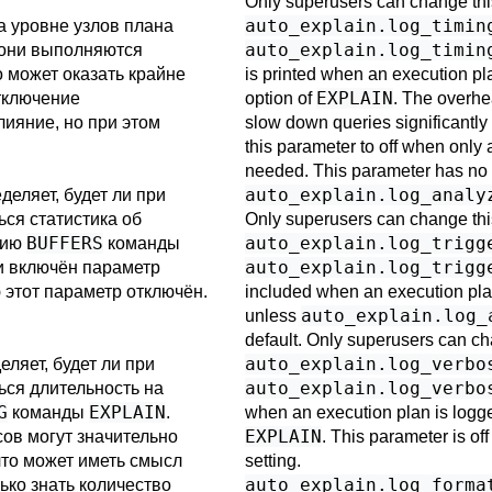
Only superusers can change this
auto_explain.log_timin
а уровне узлов плана
auto_explain.log_timin
 они выполняются
 может оказать крайне
is printed when an execution pla
EXPLAIN
тключение
option of
. The overhe
лияние, но при этом
slow down queries significantly
this parameter to off when only 
needed. This parameter has no 
auto_explain.log_analy
деляет, будет ли при
ся статистика об
Only superusers can change this
BUFFERS
auto_explain.log_trigg
нию
команды
auto_explain.log_trigg
ли включён параметр
 этот параметр отключён.
included when an execution plan
auto_explain.log_
unless
default. Only superusers can cha
auto_explain.log_verbo
ляет, будет ли при
auto_explain.log_verbo
ся длительность на
G
EXPLAIN
команды
.
when an execution plan is logged
EXPLAIN
сов могут значительно
. This parameter is of
что может иметь смысл
setting.
auto_explain.log_forma
лько знать количество