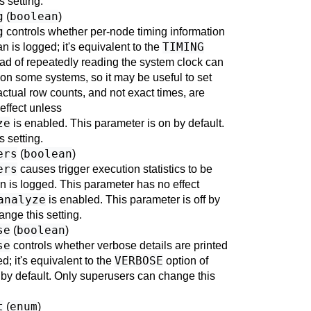
 setting.
g
boolean
(
)
g
controls whether per-node timing information
TIMING
n is logged; it's equivalent to the
ad of repeatedly reading the system clock can
 on some systems, so it may be useful to set
actual row counts, and not exact times, are
effect unless
ze
is enabled. This parameter is on by default.
 setting.
ers
boolean
(
)
ers
causes trigger execution statistics to be
 is logged. This parameter has no effect
analyze
is enabled. This parameter is off by
nge this setting.
se
boolean
(
)
se
controls whether verbose details are printed
VERBOSE
; it's equivalent to the
option of
f by default. Only superusers can change this
t
enum
(
)