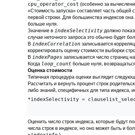
cpu_operator_cost
(особенно за вычислени
«
Стоимость запуска
»
составляет часть общей с
первой строки. Для большинства индексов она 
больше нуля.
indexSelectivity
Значение в
должно показы
случае неточного запроса это обычно будет б
indexCorrelation
В
записывается корреляция
корректировать оценку стоимости выборки стро
indexPages
В
записывается число страниц на
loop_count
Когда
больше нуля, возвращаться
Оценка стоимости
Типичная процедура оценки выглядит следующ
Рассчитать и вернуть процент строк родительс
либо знаний, специфичных для типа индекса, 
*indexSelectivity = clauselist_selec
                                    
                                   
Оценить число строк индекса, которые будут п
числа строк в индексе, но оно может быть и бо
>indexinfo
.)