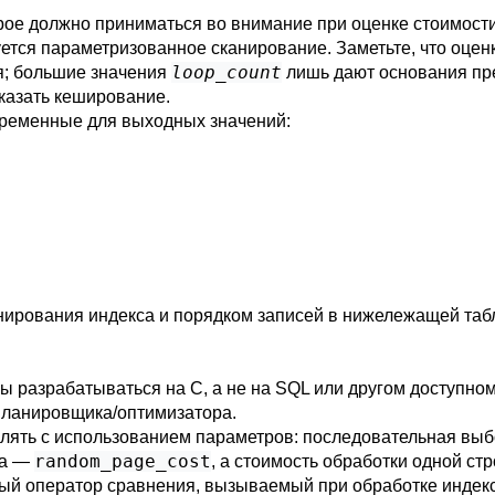
рое должно приниматься во внимание при оценке стоимости.
тся параметризованное сканирование. Заметьте, что оцен
loop_count
я; большие значения
лишь дают основания пре
казать кеширование.
еременные для выходных значений:
ирования индекса и порядком записей в нижележащей таб
ы разрабатываться на C, а не на SQL или другом доступно
планировщика/оптимизатора.
лять с использованием параметров: последовательная выбо
random_page_cost
ка —
, а стоимость обработки одной с
ждый оператор сравнения, вызываемый при обработке индек