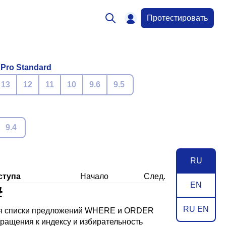
Протестировать
 Pro Standard
13
12
11
10
9.6
9.5
9.4
RU
ступа
Начало
След.
EN
#
RU EN
ая списки предложений WHERE и ORDER
ращения к индексу и избирательность