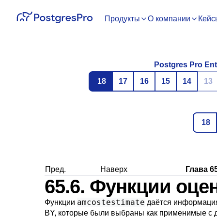
Продукты
О компании
Кейс
Postgres Pro Ent
18
17
16
15
14
13
18
Пред.
Наверх
Глава 6
65.6. Функции оце
amcostestimate
Функции
даётся информация
BY, которые были выбраны как применимые с д