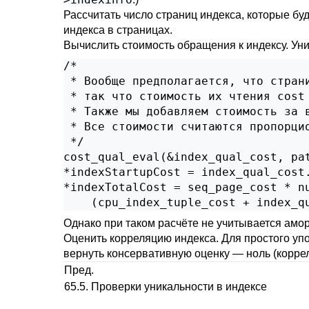
Рассчитать число страниц индекса, которые б
индекса в страницах.
Вычислить стоимость обращения к индексу. У
/*

 * Вообще предполагается, что страни
 * так что стоимость их чтения cost 
 * Также мы добавляем стоимость за в
 * Все стоимости считаются пропорцио
 */

cost_qual_eval(&index_qual_cost, pat
*indexStartupCost = index_qual_cost.
*indexTotalCost = seq_page_cost * nu
    (cpu_index_tuple_cost + index_q
Однако при таком расчёте не учитывается амо
Оценить корреляцию индекса. Для простого упо
вернуть консервативную оценку — ноль (коррел
Пред.
65.5. Проверки уникальности в индексе