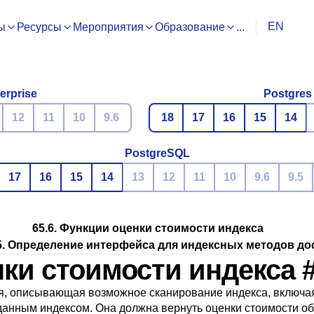
EN
ы
Ресурсы
Мероприятия
Образование
...
erprise
Postgres
12
11
10
9.6
18
17
16
15
14
PostgreSQL
17
16
15
14
13
12
11
10
9.6
9.5
65.6. Функции оценки стоимости индекса
5. Определение интерфейса для индексных методов до
нки стоимости индекса
, описывающая возможное сканирование индекса, включ
анным индексом. Она должна вернуть оценки стоимости об