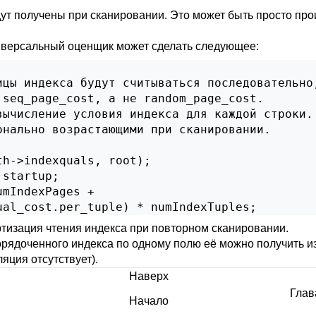
удут получены при сканировании. Это может быть просто пр
ниверсальный оценщик может сделать следующее:
цы индекса будут считываться последовательно,
seq_page_cost, а не random_page_cost.

ычисление условия индекса для каждой строки.

нально возрастающими при сканировании.

h->indexquals, root);

startup;

mIndexPages +

ual_cost.per_tuple) * numIndexTuples;
ртизация чтения индекса при повторном сканировании.
рядоченного индекса по одному полю её можно получить из p
яция отсутствует).
Наверх
Глава
Начало