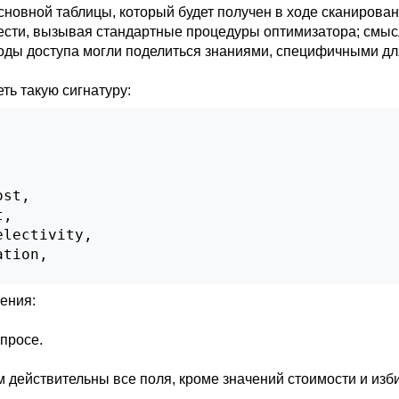
новной таблицы, который будет получен в ходе сканирован
ести, вызывая стандартные процедуры оптимизатора; смы
оды доступа могли поделиться знаниями, специфичными для
ть такую сигнатуру:
st,

,

lectivity,

tion,

;
ения:
просе.
м действительны все поля, кроме значений стоимости и изб