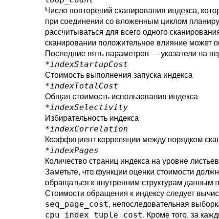
Число повторений сканирования индекса, кото
при соединении со вложенным циклом планируе
рассчитываться для всего одного сканировани
сканировании положительное влияние может о
Последние пять параметров — указатели на п
*indexStartupCost
Стоимость выполнения запуска индекса
*indexTotalCost
Общая стоимость использования индекса
*indexSelectivity
Избирательность индекса
*indexCorrelation
Коэффициент корреляции между порядком скан
*indexPages
Количество страниц индекса на уровне листьев
Заметьте, что функции оценки стоимости должн
обращаться к внутренним структурам данным 
Стоимости обращения к индексу следует вычис
seq_page_cost
, непоследовательная выбор
cpu_index_tuple_cost
. Кроме того, за ка