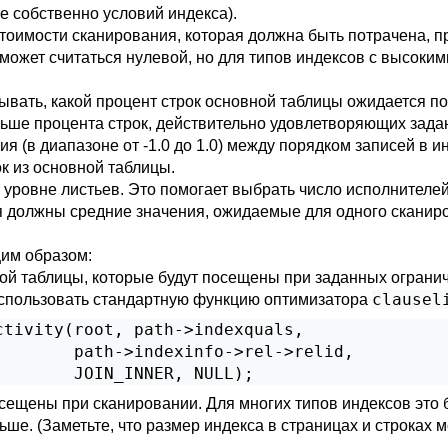
е собственно условий индекса).
тоимости сканирования, которая должна быть потрачена, п
может считаться нулевой, но для типов индексов с высоким
вать, какой процент строк основной таблицы ожидается по
ольше процента строк, действительно удовлетворяющих за
 (в диапазоне от -1.0 до 1.0) между порядком записей в ин
к из основной таблицы.
 уровне листьев. Это помогает выбрать число исполнителе
 должны средние значения, ожидаемые для одного сканиро
им образом:
кой таблицы, которые будут посещены при заданных огранич
clausel
использовать стандартную функцию оптимизатора
tivity(root, path->indexquals,

       path->indexinfo->rel->relid,

        JOIN_INNER, NULL);
осещены при сканировании. Для многих типов индексов это
льше. (Заметьте, что размер индекса в страницах и строках 