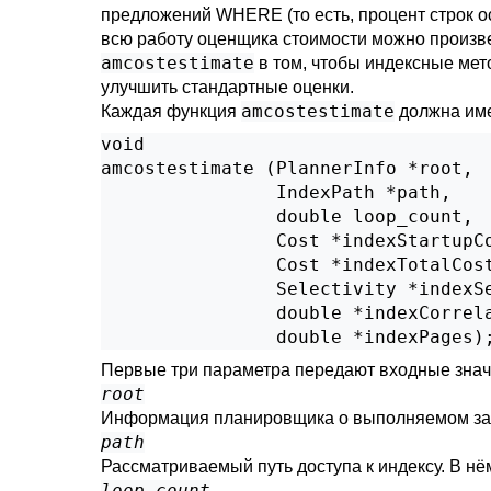
предложений WHERE (то есть, процент строк ос
всю работу оценщика стоимости можно произв
amcostestimate
в том, чтобы индексные мет
улучшить стандартные оценки.
amcostestimate
Каждая функция
должна име
void

amcostestimate (PlannerInfo *root,

                IndexPath *path,

                double loop_count,

                Cost *indexStartupCo
                Cost *indexTotalCost
                Selectivity *indexSe
                double *indexCorrela
                double *indexPages)
Первые три параметра передают входные знач
root
Информация планировщика о выполняемом за
path
Рассматриваемый путь доступа к индексу. В нё
loop_count