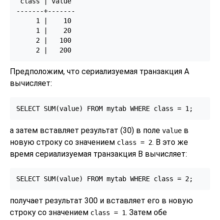
 class | value

-------+-------

     1 |    10

     1 |    20

     2 |   100

Предположим, что сериализуемая транзакция A
вычисляет:
а затем вставляет результат (30) в поле
в
value
новую строку со значением
. В это же
class
= 2
время сериализуемая транзакция B вычисляет:
получает результат 300 и вставляет его в новую
строку со значением
. Затем обе
class
= 1