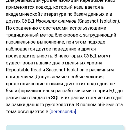
Для реализации уровня изоляции Repeatable Read
применяется подход, который называется в
академической литературе по базам данных и в
других СУБД
Изоляция снимков
(Snapshot Isolation).
По сравнению с системами, использующими
традиционный метод блокировок, затрудняющий
параллельное выполнение, при этом подходе
наблюдается другое поведение и другая
производительность. В некоторых СУБД могут
существовать даже два отдельных уровня
Repeatable Read и Snapshot Isolation с различным
поведением. Допускаемые особые условия,
представляющие отличия двух этих подходов, не
были формализованы разработчиками теории БД до
развития стандарта SQL и их рассмотрение выходит
за рамки данного руководства. В полном объёме эта
тема освещается в
[berenson95]
.