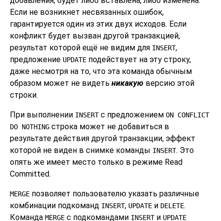
добавления, будет либо вставлена, либо изменена.
Если не возникнет несвязанных ошибок,
гарантируется один из этих двух исходов. Если
конфликт будет вызван другой транзакцией,
результат которой ещё не видим для
,
INSERT
предложение
подействует на эту строку,
UPDATE
даже несмотря на то, что эта команда обычным
образом может не видеть
никакую
версию этой
строки.
При выполнении
с предложением
INSERT
ON CONFLICT
строка может не добавиться в
DO NOTHING
результате действия другой транзакции, эффект
которой не виден в снимке команды
. Это
INSERT
опять же имеет место только в режиме Read
Committed.
позволяет пользователю указать различные
MERGE
комбинации подкоманд
,
и
.
INSERT
UPDATE
DELETE
Команда
с подкомандами
и
MERGE
INSERT
UPDATE