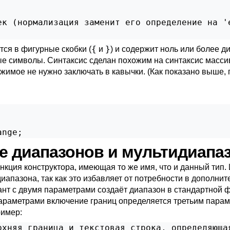
к (нормализация заменит его определение на 'e
{
}
ся в фигурные скобки (
и
) и содержит ноль или более д
ые символы. Синтаксис сделан похожим на синтаксис масси
ржимое не нужно заключать в кавычки. (Как показано выше,
ange;
ие диапазонов и мультидиап
кция конструктора, имеющая то же имя, что и данный тип. 
иапазона, так как это избавляет от потребности в дополни
ант с двумя параметрами создаёт диапазон в стандартной 
я параметрами включение границ определяется третьим пара
ример:
хняя граница и текстовая строка, определяющая