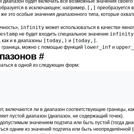
ой диапазон будет включать все возможные значения своего
[,]
еобразуется в исключающее; например,
преобразуется 
ё же это особые значения диапазонного типа, которые охв
infinity
ечность
»
,
может использоваться в качестве явног
estamp
infinity
не будет входить специальное значение
[today,)
[today,]
, как и в диапазоны
и
.
lower_inf
upper_
я граница, можно с помощью функций
и
апазонов
#
аться в одной из следующих форм:
ет, включаются ли в диапазон соответствующие границы, ка
яет пустой диапазон (диапазон, не содержащий точек).
 допустимым значением подтипа или быть пустой (тогда диа
ься одним из значений подтипа или быть неопределённой (