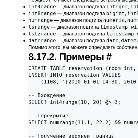
int4range
integer
in
— диапазон подтипа
,
int8range
bigint
int
— диапазон подтипа
,
numrange
numeric
num
— диапазон подтипа
,
tsrange
timestamp wi
— диапазон подтипа
tstzrange
timestamp 
— диапазон подтипа
daterange
date
datem
— диапазон подтипа
,
Помимо этого, вы можете определять собствен
8.17.2. Примеры
#
CREATE TABLE reservation (room int, 
INSERT INTO reservation VALUES

    (1108, '[2010-01-01 14:30, 2010-
-- Вхождение

SELECT int4range(10, 20) @> 3;

-- Перекрытие

SELECT numrange(11.1, 22.2) && numra
-- Получение верхней границы
