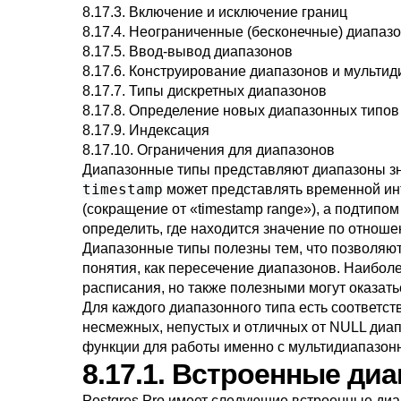
8.17.3. Включение и исключение границ
8.17.4. Неограниченные (бесконечные) диапаз
8.17.5. Ввод-вывод диапазонов
8.17.6. Конструирование диапазонов и мульти
8.17.7. Типы дискретных диапазонов
8.17.8. Определение новых диапазонных типов
8.17.9. Индексация
8.17.10. Ограничения для диапазонов
Диапазонные типы представляют диапазоны зн
timestamp
может представлять временной инт
(сокращение от
«
timestamp range
»
), а подтипо
определить, где находится значение по отношен
Диапазонные типы полезны тем, что позволяют
понятия, как пересечение диапазонов. Наибол
расписания, но также полезными могут оказать
Для каждого диапазонного типа есть соответс
несмежных, непустых и отличных от NULL диап
функции для работы именно с мультидиапазон
8.17.1. Встроенные д
Postgres Pro имеет следующие встроенные ди