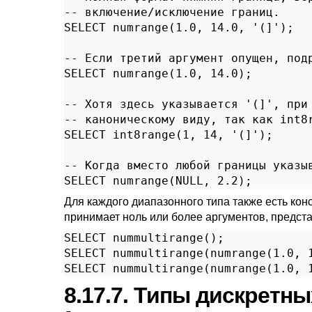
-- включение/исключение границ.

SELECT numrange(1.0, 14.0, '(]');

-- Если третий аргумент опущен, подр
SELECT numrange(1.0, 14.0);

-- Хотя здесь указывается '(]', при 
-- каноническому виду, так как int8r
SELECT int8range(1, 14, '(]');

-- Когда вместо любой границы указы
SELECT numrange(NULL, 2.2);
Для каждого диапазонного типа также есть кон
принимает ноль или более аргументов, предс
SELECT nummultirange();

SELECT nummultirange(numrange(1.0, 1
SELECT nummultirange(numrange(1.0, 
8.17.7. Типы дискретн