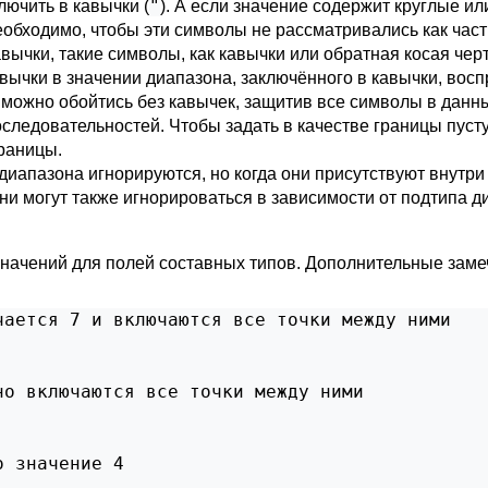
"
ючить в кавычки (
). А если значение содержит круглые ил
еобходимо, чтобы эти символы не рассматривались как част
вычки, такие символы, как кавычки или обратная косая чер
авычки в значении диапазона, заключённого в кавычки, во
 можно обойтись без кавычек, защитив все символы в данны
следовательностей. Чтобы задать в качестве границы пуст
границы.
апазона игнорируются, но когда они присутствуют внутри 
ни могут также игнорироваться в зависимости от подтипа д
значений для полей составных типов. Дополнительные зам
ается 7 и включаются все точки между ними

о включаются все точки между ними

 значение 4
