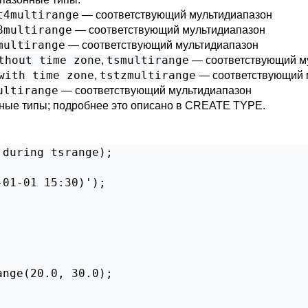
t4multirange
— соответствующий мультидиапазон
8multirange
— соответствующий мультидиапазон
multirange
— соответствующий мультидиапазон
thout time zone
tsmultirange
,
— соответствующий м
with time zone
tstzmultirange
,
— соответствующий 
ultirange
— соответствующий мультидиапазон
ные типы; подробнее это описано в
CREATE TYPE
.
during tsrange);

01-01 15:30)');

nge(20.0, 30.0);
