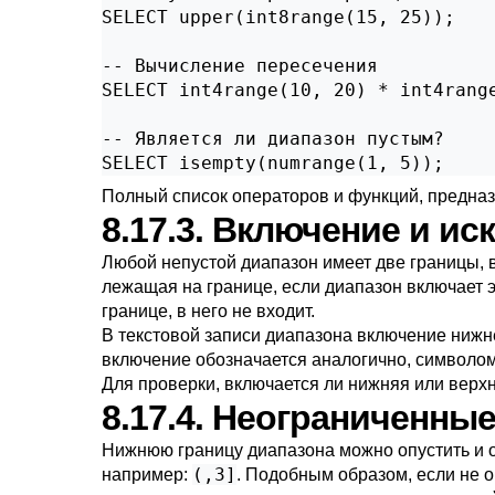
SELECT upper(int8range(15, 25));

-- Вычисление пересечения

SELECT int4range(10, 20) * int4range
-- Является ли диапазон пустым?

SELECT isempty(numrange(1, 5));
Полный список операторов и функций, предна
8.17.3. Включение и и
Любой непустой диапазон имеет две границы, в
лежащая на границе, если диапазон включает эт
границе, в него не входит.
В текстовой записи диапазона включение ниж
включение обозначается аналогично, символо
Для проверки, включается ли нижняя или верх
8.17.4. Неограниченны
Нижнюю границу диапазона можно опустить и 
(,3]
например:
. Подобным образом, если не 