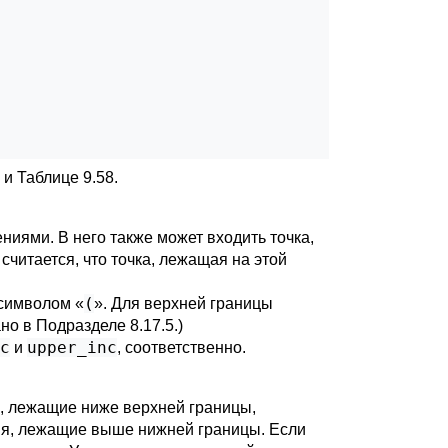
и
Таблице 9.58
.
ниями. В него также может входить точка,
считается, что точка, лежащая на этой
(
 символом
«
»
. Для верхней границы
ано в
Подразделе 8.17.5
.)
c
upper_inc
и
, соответственно.
, лежащие ниже верхней границы,
ния, лежащие выше нижней границы. Если