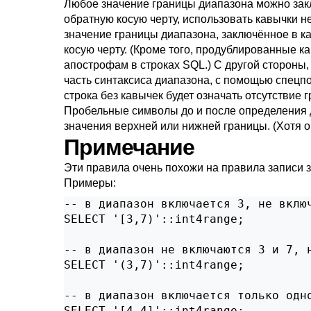
Любое значение границы диапазона можно закл
обратную косую черту, использовать кавычки н
значение границы диапазона, заключённое в ка
косую черту. (Кроме того, продублированные к
апострофам в строках SQL.) С другой стороны,
часть синтаксиса диапазона, с помощью спецпо
строка без кавычек будет означать отсутствие 
Пробельные символы до и после определения ди
значения верхней или нижней границы. (Хотя о
Примечание
Эти правила очень похожи на правила записи 
Примеры:
-- в диапазон включается 3, не включ
SELECT '[3,7)'::int4range;

-- в диапазон не включаются 3 и 7, н
SELECT '(3,7)'::int4range;

-- в диапазон включается только одно
SELECT '[4,4]'::int4range;
