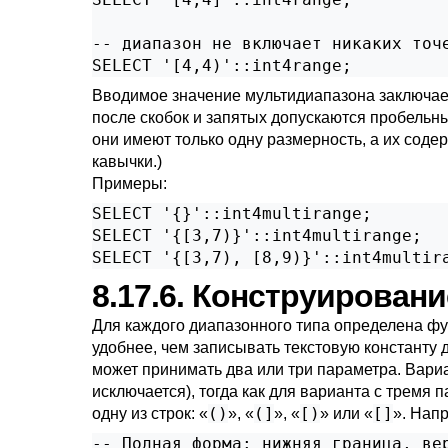
-- диапазон не включает никаких точе
SELECT '[4,4)'::int4range;
Вводимое значение мультидиапазона заключает
после скобок и запятых допускаются пробельн
они имеют только одну размерность, а их соде
кавычки.)
Примеры:
SELECT '{}'::int4multirange;

SELECT '{[3,7)}'::int4multirange;

SELECT '{[3,7), [8,9)}'::int4multir
8.17.6. Конструирован
Для каждого диапазонного типа определена фун
удобнее, чем записывать текстовую константу д
может принимать два или три параметра. Вари
исключается), тогда как для варианта с трем
()
(]
[)
[]
одну из строк:
«
»
,
«
»
,
«
»
или
«
»
. Нап
-- Полная форма: нижняя граница, вер