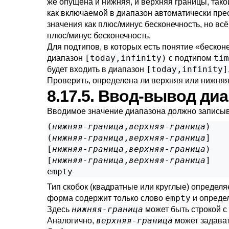
же опущена и нижняя, и верхняя границы, так
как включаемой в диапазон автоматически пр
значения как плюс/минус бесконечность, но вс
плюс/минус бесконечность.
Для подтипов, в которых есть понятие
«
бескон
[today,infinity)
tim
диапазон
с подтипом
[today,infinity]
будет входить в диапазон
Проверить, определена ли верхняя или нижня
8.17.5. Ввод-вывод ди
Вводимое значение диапазона должно записыв
(
нижняя-граница
,
верхняя-граница
)

(
нижняя-граница
,
верхняя-граница
]

[
нижняя-граница
,
верхняя-граница
)

[
нижняя-граница
,
верхняя-граница
]

Тип скобок (квадратные или круглые) определя
empty
форма содержит только слово
и определ
нижняя-граница
Здесь
может быть строкой с
верхняя-граница
Аналогично,
может задават