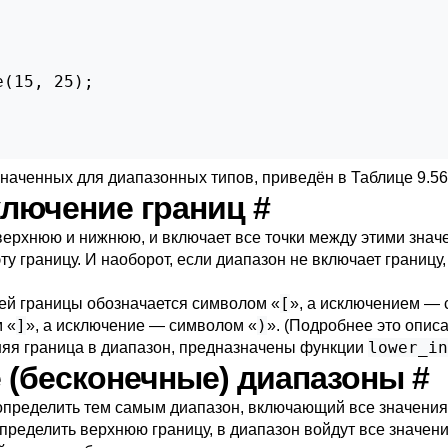
(15, 25);

значенных для диапазонных типов, приведён в
Таблице 9.56
сключение границ
#
ерхнюю и нижнюю, и включает все точки между этими значе
у границу. И наоборот, если диапазон не включает границу, 
[
ней границы обозначается символом
«
»
, а исключением —
]
)
м
«
»
, а исключение — символом
«
»
. (Подробнее это опис
lower_in
няя граница в диапазон, предназначены функции
е (бесконечные) диапазоны
#
определить тем самым диапазон, включающий все значения
определить верхнюю границу, в диапазон войдут все значе