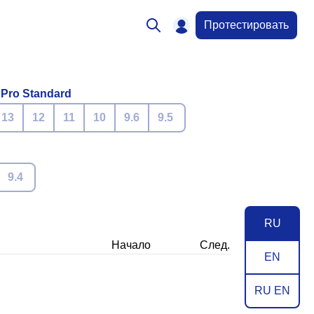
Протестировать
 Pro Standard
13
12
11
10
9.6
9.5
9.4
RU
Начало
След.
EN
RU EN