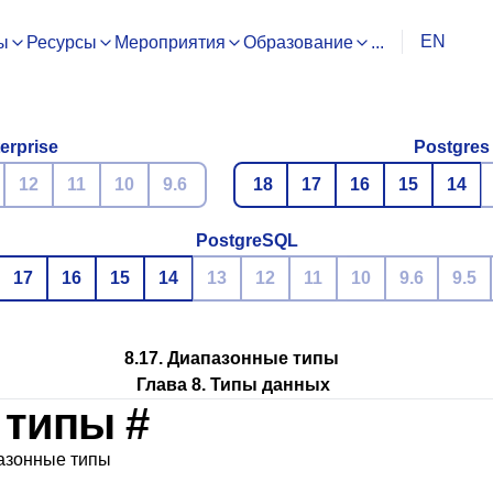
EN
ы
Ресурсы
Мероприятия
Образование
...
erprise
Postgres
12
11
10
9.6
18
17
16
15
14
PostgreSQL
17
16
15
14
13
12
11
10
9.6
9.5
8.17. Диапазонные типы
Глава 8. Типы данных
е типы
#
пазонные типы