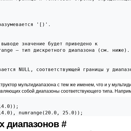
азумевается '[)'.

выводе значение будет приведено к

ange — тип дискретного диапазона (см. ниже).

вается NULL, соответствующей границы у диапазо
структор мультидиапазона с тем же именем, что и у мультид
тавляющих собой диапазоны соответствующего типа. Напри
4.0));

14.0), numrange(20.0, 25.0));
ых диапазонов
#