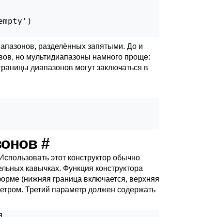
mpty')

иапазонов, разделённых запятыми. До и
вов, но мультидиапазоны намного проще:
 границы диапазонов могут заключаться в
азонов
#
Использовать этот конструктор обычно
тельных кавычках. Функция конструктора
форме (нижняя граница включается, верхняя
метром. Третий параметр должен содержать

