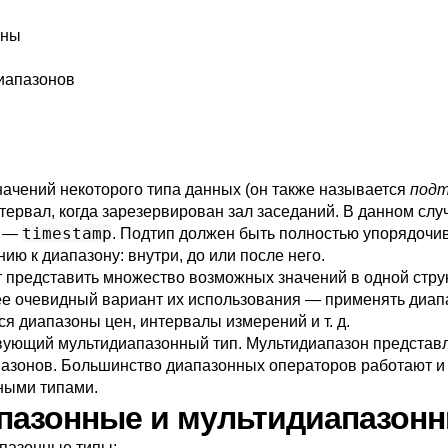
оны
диапазонов
ачений некоторого типа данных (он также называется
под
ервал, когда зарезервирован зал заседаний. В данном слу
timestamp
м —
. Подтип должен быть полностью упорядоч
ию к диапазону: внутри, до или после него.
 представить множество возможных значений в одной струк
ее очевидный вариант их использования — применять диап
ся диапазоны цен, интервалы измерений и т. д.
твующий мультидиапазонный тип. Мультидиапазон представ
азонов. Большинство диапазонных операторов работают и с
ными типами.
иапазонные и мультидиапазон
апазонные типы: