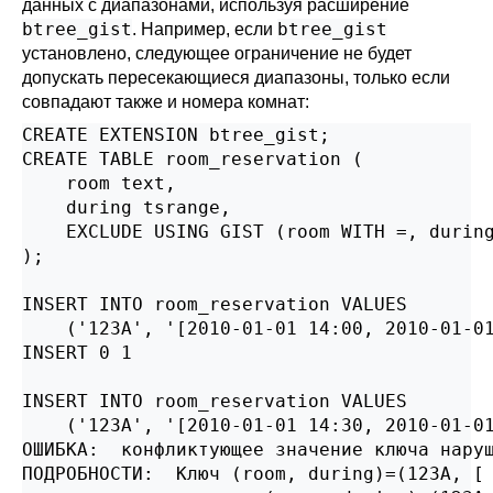
данных с диапазонами, используя расширение
btree_gist
btree_gist
. Например, если
установлено, следующее ограничение не будет
допускать пересекающиеся диапазоны, только если
совпадают также и номера комнат:
CREATE EXTENSION btree_gist;

CREATE TABLE room_reservation (

    room text,

    during tsrange,

    EXCLUDE USING GIST (room WITH =, during
);

INSERT INTO room_reservation VALUES

    ('123A', '[2010-01-01 14:00, 2010-01-01
INSERT 0 1

INSERT INTO room_reservation VALUES

    ('123A', '[2010-01-01 14:30, 2010-01-01
ОШИБКА:  конфликтующее значение ключа наруш
ПОДРОБНОСТИ:  Ключ (room, during)=(123A, [ 