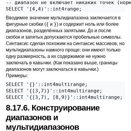
-- диапазон не включает никаких точек (норм
SELECT '[4,4)'::int4range;
Вводимое значение мультидиапазона заключается в
{
}
фигурные скобки (
и
) и содержит ноль или более
диапазонов, разделённых запятыми. До и после
скобок и запятых допускаются пробельные символы.
Синтаксис сделан похожим на синтаксис массивов, но
мультидиапазоны намного проще: они имеют только
одну размерность, а их содержимое не нужно
заключать в кавычки. (Как показано выше, границы
диапазонов могут заключаться в кавычки.)
Примеры:
SELECT '{}'::int4multirange;

SELECT '{[3,7)}'::int4multirange;

SELECT '{[3,7), [8,9)}'::int4multirange;
8.17.6. Конструирование
диапазонов и
мультидиапазонов