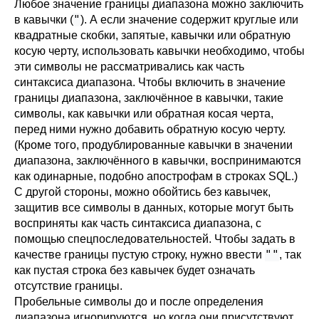
Любое значение границы диапазона можно заключить
"
в кавычки (
). А если значение содержит круглые или
квадратные скобки, запятые, кавычки или обратную
косую черту, использовать кавычки необходимо, чтобы
эти символы не рассматривались как часть
синтаксиса диапазона. Чтобы включить в значение
границы диапазона, заключённое в кавычки, такие
символы, как кавычки или обратная косая черта,
перед ними нужно добавить обратную косую черту.
(Кроме того, продублированные кавычки в значении
диапазона, заключённого в кавычки, воспринимаются
как одинарные, подобно апострофам в строках SQL.)
С другой стороны, можно обойтись без кавычек,
защитив все символы в данных, которые могут быть
восприняты как часть синтаксиса диапазона, с
помощью спецпоследовательностей. Чтобы задать в
""
качестве границы пустую строку, нужно ввести
, так
как пустая строка без кавычек будет означать
отсутствие границы.
Пробельные символы до и после определения
диапазона игнорируются, но когда они присутствуют