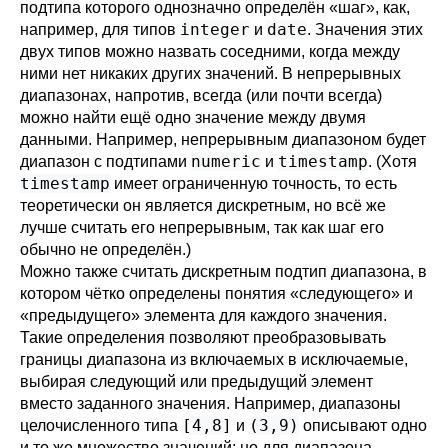
подтипа которого однозначно определён
«
шаг
»
, как,
integer
date
например, для типов
и
. Значения этих
двух типов можно назвать соседними, когда между
ними нет никаких других значений. В непрерывных
диапазонах, напротив, всегда (или почти всегда)
можно найти ещё одно значение между двумя
данными. Например, непрерывным диапазоном будет
numeric
timestamp
диапазон с подтипами
и
. (Хотя
timestamp
имеет ограниченную точность, то есть
теоретически он является дискретным, но всё же
лучше считать его непрерывным, так как шаг его
обычно не определён.)
Можно также считать дискретным подтип диапазона, в
котором чётко определены понятия
«
следующего
»
и
«
предыдущего
»
элемента для каждого значения.
Такие определения позволяют преобразовывать
границы диапазона из включаемых в исключаемые,
выбирая следующий или предыдущий элемент
вместо заданного значения. Например, диапазоны
[4,8]
(3,9)
целочисленного типа
и
описывают одно
и то же множество значений; но для диапазона