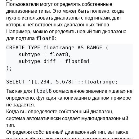
Пользователи могут определять собственные
диапазонные типы. Это может быть полезно, когда
нужно использовать диапазоны с подтипами, для
которых нет встроенных диапазонных типов.
Например, можно определить новый тип диапазона
float8
для подтипа
:
CREATE TYPE floatrange AS RANGE (

    subtype = float8,

    subtype_diff = float8mi

);

SELECT '[1.234, 5.678]'::floatrange;
float8
Так как для
осмысленное значение
«
шага
»
не
определено, функция канонизации в данном примере
не задаётся.
Когда вы определяете собственный диапазон,
система автоматически создаёт мультидиапазонный
тип.
Определяя собственный диапазонный тип, вы также
можете выбрать другие правила сортировки или класс