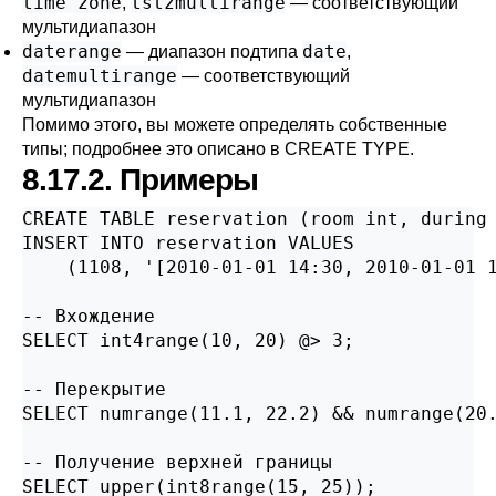
time zone
tstzmultirange
,
— соответствующий
мультидиапазон
daterange
date
— диапазон подтипа
,
datemultirange
— соответствующий
мультидиапазон
Помимо этого, вы можете определять собственные
типы; подробнее это описано в
CREATE TYPE
.
8.17.2. Примеры
CREATE TABLE reservation (room int, during 
INSERT INTO reservation VALUES

    (1108, '[2010-01-01 14:30, 2010-01-01 1
-- Вхождение

SELECT int4range(10, 20) @> 3;

-- Перекрытие

SELECT numrange(11.1, 22.2) && numrange(20.
-- Получение верхней границы

SELECT upper(int8range(15, 25));
