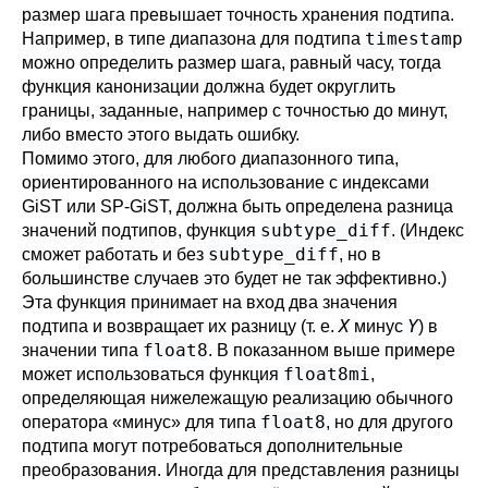
размер шага превышает точность хранения подтипа.
timestamp
Например, в типе диапазона для подтипа
можно определить размер шага, равный часу, тогда
функция канонизации должна будет округлить
границы, заданные, например с точностью до минут,
либо вместо этого выдать ошибку.
Помимо этого, для любого диапазонного типа,
ориентированного на использование с индексами
GiST или SP-GiST, должна быть определена разница
subtype_diff
значений подтипов, функция
. (Индекс
subtype_diff
сможет работать и без
, но в
большинстве случаев это будет не так эффективно.)
Эта функция принимает на вход два значения
X
Y
подтипа и возвращает их разницу (т. е.
минус
) в
float8
значении типа
. В показанном выше примере
float8mi
может использоваться функция
,
определяющая нижележащую реализацию обычного
float8
оператора
«
минус
»
для типа
, но для другого
подтипа могут потребоваться дополнительные
преобразования. Иногда для представления разницы