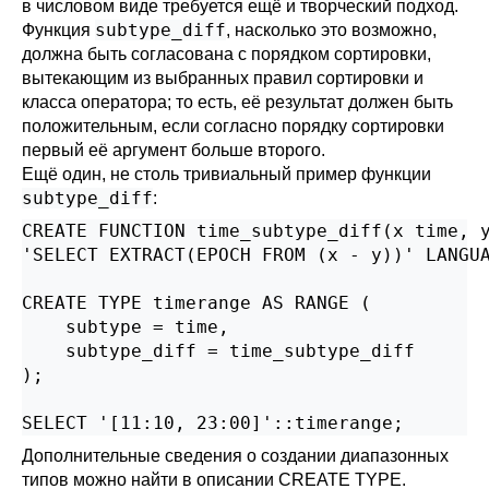
в числовом виде требуется ещё и творческий подход.
subtype_diff
Функция
, насколько это возможно,
должна быть согласована с порядком сортировки,
вытекающим из выбранных правил сортировки и
класса оператора; то есть, её результат должен быть
положительным, если согласно порядку сортировки
первый её аргумент больше второго.
Ещё один, не столь тривиальный пример функции
subtype_diff
:
CREATE FUNCTION time_subtype_diff(x time, y
'SELECT EXTRACT(EPOCH FROM (x - y))' LANGUA
CREATE TYPE timerange AS RANGE (

    subtype = time,

    subtype_diff = time_subtype_diff

);

SELECT '[11:10, 23:00]'::timerange;
Дополнительные сведения о создании диапазонных
типов можно найти в описании
CREATE TYPE
.