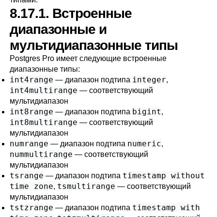
8.17.1. Встроенные
диапазонные и
мультидиапазонные типы
Postgres Pro имеет следующие встроенные
диапазонные типы:
int4range
integer
— диапазон подтипа
,
int4multirange
— соответствующий
мультидиапазон
int8range
bigint
— диапазон подтипа
,
int8multirange
— соответствующий
мультидиапазон
numrange
numeric
— диапазон подтипа
,
nummultirange
— соответствующий
мультидиапазон
tsrange
timestamp without
— диапазон подтипа
time zone
tsmultirange
,
— соответствующий
мультидиапазон
tstzrange
timestamp with
— диапазон подтипа