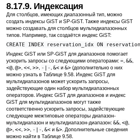
8.17.9. Индексация
Для столбцов, имеющих диапазонный тип, можно
создать индексы GiST и SP-GiST. Также индексы GiST
можно создавать для столбцов мультидиапазонных
типов. Например, так создаётся индекс GiST:
CREATE INDEX reservation_idx ON reservatio
Индекс GiST или SP-GiST для диапазонов помогает
=
&&
ускорить запросы со следующими операторами:
,
,
<@
@>
<<
>>
-|-
&<
&>
,
,
,
,
,
и
(дополнительно о них
можно узнать в
Таблице 9.58
. Индекс GiST для
мультидиапазонов может ускорить запросы,
задействующие один набор мультидиапазонных
операторов. Индекс GiST для диапазонов и индекс
GiST для мультидиапазонов могут также
соответственно ускорить запросы, задействующие
следующие межтиповые операторы диапазон-
&&
<@
мультидиапазон и мультидиапазон-диапазон:
,
,
@>
<<
>>
-|-
&<
&>
,
,
,
,
и
. Дополнительные сведения
можно найти в
Таблице 9.58
.