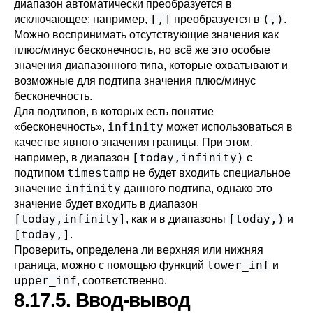
диапазон автоматически преобразуется в
[,]
(,)
исключающее; например,
преобразуется в
.
Можно воспринимать отсутствующие значения как
плюс/минус бесконечность, но всё же это особые
значения диапазонного типа, которые охватывают и
возможные для подтипа значения плюс/минус
бесконечность.
Для подтипов, в которых есть понятие
infinity
«
бесконечность
»
,
может использоваться в
качестве явного значения границы. При этом,
[today,infinity)
например, в диапазон
с
timestamp
подтипом
не будет входить специальное
infinity
значение
данного подтипа, однако это
значение будет входить в диапазон
[today,infinity]
[today,)
, как и в диапазоны
и
[today,]
.
Проверить, определена ли верхняя или нижняя
lower_inf
граница, можно с помощью функций
и
upper_inf
, соответственно.
8.17.5. Ввод-вывод