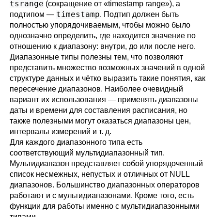
tsrange
(сокращение от
«
timestamp range
»
), а
timestamp
подтипом —
. Подтип должен быть
полностью упорядочиваемым, чтобы можно было
однозначно определить, где находится значение по
отношению к диапазону: внутри, до или после него.
Диапазонные типы полезны тем, что позволяют
представить множество возможных значений в одной
структуре данных и чётко выразить такие понятия, как
пересечение диапазонов. Наиболее очевидный
вариант их использования — применять диапазоны
даты и времени для составления расписания, но
также полезными могут оказаться диапазоны цен,
интервалы измерений и т. д.
Для каждого диапазонного типа есть
соответствующий мультидиапазонный тип.
Мультидиапазон представляет собой упорядоченный
список несмежных, непустых и отличных от NULL
диапазонов. Большинство диапазонных операторов
работают и с мультидиапазонами. Кроме того, есть
функции для работы именно с мультидиапазонными
типами.