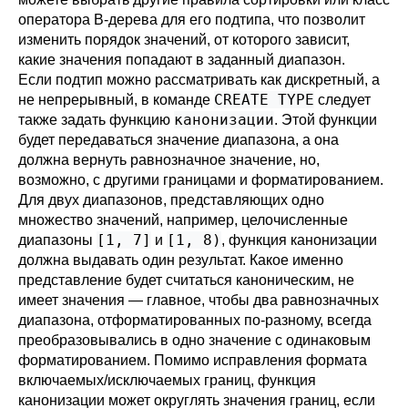
оператора B-дерева для его подтипа, что позволит
изменить порядок значений, от которого зависит,
какие значения попадают в заданный диапазон.
Если подтип можно рассматривать как дискретный, а
CREATE TYPE
не непрерывный, в команде
следует
канонизации
также задать функцию
. Этой функции
будет передаваться значение диапазона, а она
должна вернуть равнозначное значение, но,
возможно, с другими границами и форматированием.
Для двух диапазонов, представляющих одно
множество значений, например, целочисленные
[1, 7]
[1, 8)
диапазоны
и
, функция канонизации
должна выдавать один результат. Какое именно
представление будет считаться каноническим, не
имеет значения — главное, чтобы два равнозначных
диапазона, отформатированных по-разному, всегда
преобразовывались в одно значение с одинаковым
форматированием. Помимо исправления формата
включаемых/исключаемых границ, функция
канонизации может округлять значения границ, если