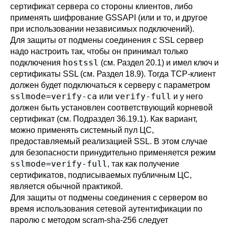
сертификат сервера со стороны клиентов, либо
применять шифрование GSSAPI (или и то, и другое
при использовании независимых подключений).
Для защиты от подмены соединения с SSL сервер
надо настроить так, чтобы он принимал только
hostssl
подключения
(см.
Раздел 20.1
) и имел ключ и
сертификаты SSL (см.
Раздел 18.9
). Тогда TCP-клиент
должен будет подключаться к серверу с параметром
sslmode=verify-ca
verify-full
или
и у него
должен быть установлен соответствующий корневой
сертификат (см.
Подраздел 36.19.1
). Как вариант,
можно применять
системный пул ЦС
,
предоставляемый реализацией SSL. В этом случае
для безопасности принудительно применяется режим
sslmode=verify-full
, так как получение
сертификатов, подписываемых публичным ЦС,
является обычной практикой.
Для защиты от подмены соединения с сервером во
время использования сетевой аутентификации по
паролю с методом
scram-sha-256
следует