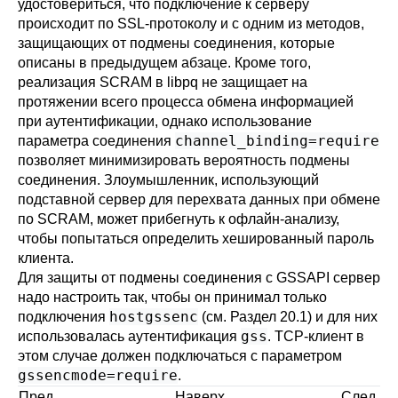
удостовериться, что подключение к серверу
происходит по SSL-протоколу и с одним из методов,
защищающих от подмены соединения, которые
описаны в предыдущем абзаце. Кроме того,
реализация SCRAM в
libpq
не защищает на
протяжении всего процесса обмена информацией
при аутентификации, однако использование
channel_binding=require
параметра соединения
позволяет минимизировать вероятность подмены
соединения. Злоумышленник, использующий
подставной сервер для перехвата данных при обмене
по SCRAM, может прибегнуть к офлайн-анализу,
чтобы попытаться определить хешированный пароль
клиента.
Для защиты от подмены соединения с GSSAPI сервер
надо настроить так, чтобы он принимал только
hostgssenc
подключения
(см.
Раздел 20.1
) и для них
gss
использовалась аутентификация
. TCP-клиент в
этом случае должен подключаться с параметром
gssencmode=require
.
Пред.
Наверх
След.