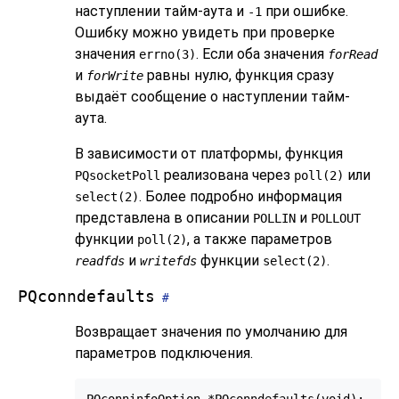
наступлении тайм-аута и
при ошибке.
-1
Ошибку можно увидеть при проверке
значения
. Если оба значения
errno(3)
forRead
и
равны нулю, функция сразу
forWrite
выдаёт сообщение о наступлении тайм-
аута.
В зависимости от платформы, функция
реализована через
или
PQsocketPoll
poll(2)
. Более подробно информация
select(2)
представлена в описании
и
POLLIN
POLLOUT
функции
, а также параметров
poll(2)
и
функции
.
readfds
writefds
select(2)
PQconndefaults
#
Возвращает значения по умолчанию для
параметров подключения.