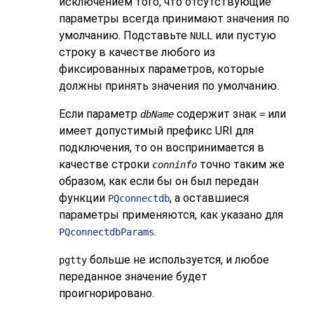
исключением того, что отсутствующие
параметры всегда принимают значения по
умолчанию. Подставьте
или пустую
NULL
строку в качестве любого из
фиксированных параметров, которые
должны принять значения по умолчанию.
Если параметр
содержит знак
или
dbName
=
имеет допустимый префикс
URI
для
подключения, то он воспринимается в
качестве строки
точно таким же
conninfo
образом, как если бы он был передан
функции
, а оставшиеся
PQconnectdb
параметры применяются, как указано для
.
PQconnectdbParams
больше не используется, и любое
pgtty
переданное значение будет
проигнорировано.