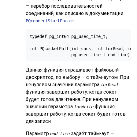
— перебор последовательностей
соединений, как описано в документации
.
PQconnectStartParams
typedef pg_int64 pg_usec_time_t;

int PQsocketPoll(int sock, int forRead, int 
Данная функция опрашивает файловый
дескриптор, по выбору — с тайм-аутом. При
ненулевом значении параметра
forRead
функция завершит работу, когда сокет
будет готов для чтения. При ненулевом
значении параметра
функция
forWrite
завершит работу, когда сокет будет готов
для записи.
Параметр
задаёт тайм-аут —
end_time