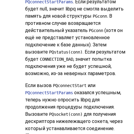
. Если результатом
PQconnectStartParams
будет null, значит
libpq
не смогла выделить
память для новой структуры
. В
PGconn
противном случае возвращается
действительный указатель
(хотя он
PGconn
ещё не представляет установленное
подключение к базе данных). Затем
вызовите
. Если результатом
PQstatus(conn)
будет
, значит попытка
CONNECTION_BAD
подключения уже не будет успешной,
возможно, из-за неверных параметров.
Если вызов
или
PQconnectStart
оказался успешным,
PQconnectStartParams
теперь нужно опросить
libpq
для
продолжения процедуры подключения.
Вызовите
для получения
PQsocket(conn)
дескриптора нижележащего сокета, через
который устанавливается соединение.