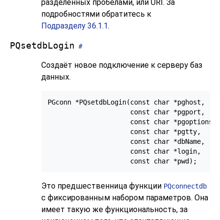
разделённых пробелами, или
URI
. За
подробностями обратитесь к
Подразделу 36.1.1
.
PQsetdbLogin
#
Создаёт новое подключение к серверу баз
данных.
PGconn *PQsetdbLogin(const char *pghost,

                     const char *pgport,

                     const char *pgoptions,

                     const char *pgtty,

                     const char *dbName,

                     const char *login,

Это предшественница функции
PQconnectdb
с фиксированным набором параметров. Она
имеет такую же функциональность, за