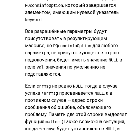
, который завершается
PQconninfoOption
элементом, имеющим нулевой указатель
.
keyword
Все разрешённые параметры будут
присутствовать в результирующем
массиве, но
для любого
PQconninfoOption
параметра, не присутствующего в строке
подключения, будет иметь значение
в
NULL
поле
; значения по умолчанию не
val
подставляются.
Если
не равно
, тогда в случае
errmsg
NULL
успеха
присваивается
, а в
*errmsg
NULL
противном случае -- адрес строки
сообщения об ошибке, объясняющего
проблему. Память для этой строки выделяет
функция
. (Также возможна ситуация,
malloc
когда
будет установлено в
, и
*errmsg
NULL