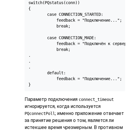
switch(PQstatus(conn))

{

        case CONNECTION_STARTED:

            feedback = "Подключение...";

            break;

        case CONNECTION_MADE:

            feedback = "Подключён к серверу.
            break;

.

.

.

        default:

            feedback = "Подключение...";

}
Параметр подключения
connect_timeout
игнорируется, когда используется
; именно приложение отвечает
PQconnectPoll
за принятие решения о том, является ли
истекшее время чрезмерным. В противном