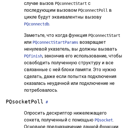
случае вызов
с
PQconnectStart
последующим вызовом
в
PQconnectPoll
цикле будут эквивалентны вызову
.
PQconnectdb
Заметьте, что когда функция
PQconnectStart
или
возвращает
PQconnectStartParams
ненулевой указатель, вы должны вызвать
, закончив его использование, чтобы
PQfinish
освободить полученную структуру и все
связанные с ней блоки памяти. Это нужно
сделать, даже если попытка подключения
оказалась неудачной или подключение не
потребовалось.
PQsocketPoll
#
Опросить дескриптор нижележащего
сокета, полученный с помощью
.
PQsocket
Основное предназначение данной функции