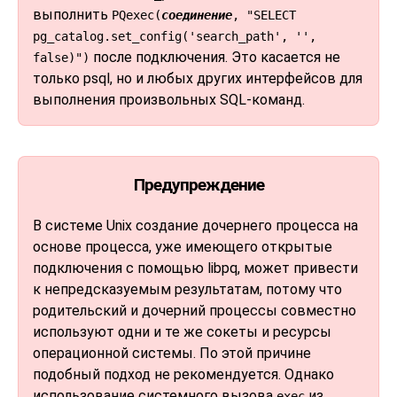
выполнить
PQexec(
соединение
, "SELECT
pg_catalog.set_config('search_path', '',
после подключения. Это касается не
false)")
только
psql
, но и любых других интерфейсов для
выполнения произвольных SQL-команд.
Предупреждение
В системе Unix создание дочернего процесса на
основе процесса, уже имеющего открытые
подключения с помощью libpq, может привести
к непредсказуемым результатам, потому что
родительский и дочерний процессы совместно
используют одни и те же сокеты и ресурсы
операционной системы. По этой причине
подобный подход не рекомендуется. Однако
использование системного вызова
из
exec