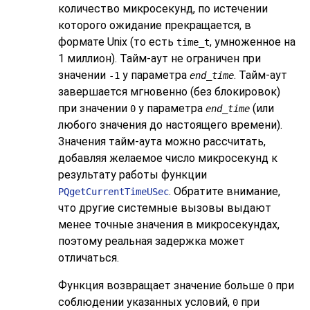
количество микросекунд, по истечении
которого ожидание прекращается, в
формате Unix (то есть
, умноженное на
time_t
1 миллион). Тайм-аут не ограничен при
значении
у параметра
. Тайм-аут
-1
end_time
завершается мгновенно (без блокировок)
при значении
у параметра
(или
0
end_time
любого значения до настоящего времени).
Значения тайм-аута можно рассчитать,
добавляя желаемое число микросекунд к
результату работы функции
. Обратите внимание,
PQgetCurrentTimeUSec
что другие системные вызовы выдают
менее точные значения в микросекундах,
поэтому реальная задержка может
отличаться.
Функция возвращает значение больше
при
0
соблюдении указанных условий,
при
0