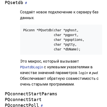
PQsetdb
#
Создаёт новое подключение к серверу баз
данных.
PGconn *PQsetdb(char *pghost,

                char *pgport,

                char *pgoptions,

                char *pgtty,

Это макрос, который вызывает
с нулевыми указателями в
PQsetdbLogin
качестве значений параметров
и
.
login
pwd
Обеспечивает обратную совместимость с
очень старыми программами.
PQconnectStartParams
PQconnectStart
PQconnectPoll
#