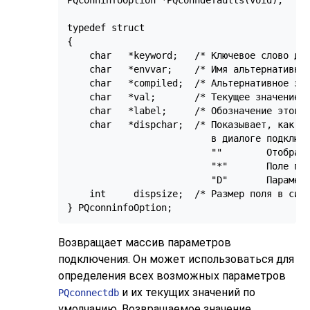
PQconninfoOption *PQconndefaults(void);

typedef struct

{

    char   *keyword;   /* Ключевое слово для
    char   *envvar;    /* Имя альтернативной
    char   *compiled;  /* Альтернативное зна
    char   *val;       /* Текущее значение п
    char   *label;     /* Обозначение этого 
    char   *dispchar;  /* Показывает, как от
                          в диалоге подключе
                          ""        Отобража
                          "*"       Поле пар
                          "D"       Параметр
    int     dispsize;  /* Размер поля в симв
Возвращает массив параметров
подключения. Он может использоваться для
определения всех возможных параметров
и их текущих значений по
PQconnectdb
умолчанию. Возвращаемое значение