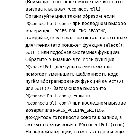
(Внимание: этот сокет может меняться от
вызова к вызову
.)
PQconnectPoll
Организуйте цикл таким образом: если
при последнем вызове
PQconnectPoll(conn)
возвращает
,
PGRES_POLLING_READING
ожидайте, пока сокет не окажется готовым
для чтения (это покажет функция
,
select()
или подобная системная функция).
poll()
Обратите внимание, что, если функция
доступна в системе, она
PQsocketPoll
помогает уменьшить шаблонность кода
путём абстрагирования функций
select(2)
или
. Затем снова вызовите
poll(2)
. Если же
PQconnectPoll(conn)
при последнем вызове
PQconnectPoll(conn)
возвратила
,
PGRES_POLLING_WRITING
дождитесь готовности сокета к записи, а
затем снова вызовите
.
PQconnectPoll(conn)
На первой итерации, то есть когда вы ещё