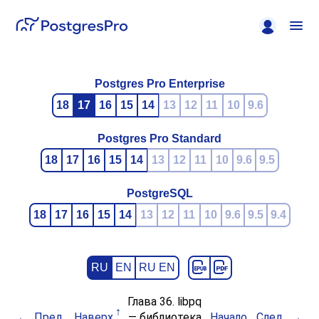
Postgres Pro Enterprise
18
17
16
15
14
13
12
11
10
9.6
Postgres Pro Standard
18
17
16
15
14
13
12
11
10
9.6
9.5
PostgreSQL
18
17
16
15
14
13
12
11
10
9.6
9.5
9.4
RU
EN
RU EN
Глава 36.
libpq
Пред.
Наверх
— библиотека
Начало
След.