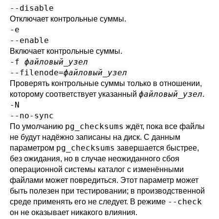
--disable
Отключает контрольные суммы.
-e
--enable
Включает контрольные суммы.
-f
файловый_узел
--filenode=
файловый_узел
Проверять контрольные суммы только в отношении,
файловый_узел
которому соответствует указанный
.
-N
--no-sync
pg_checksums
По умолчанию
ждёт, пока все файлы
не будут надёжно записаны на диск. С данным
pg_checksums
параметром
завершается быстрее,
без ожидания, но в случае неожиданного сбоя
операционной системы каталог с изменёнными
файлами может повредиться. Этот параметр может
быть полезен при тестировании; в производственной
--check
среде применять его не следует. В режиме
он не оказывает никакого влияния.