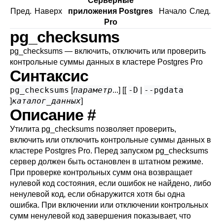
Серверные
Пред.
Наверх
приложения Postgres
Начало
След.
Pro
pg_checksums
pg_checksums — включить, отключить или проверить
контрольные суммы данных в кластере
Postgres Pro
Синтаксис
pg_checksums
параметр
-D
--pgdata
[
...] [[
|
каталог_данных
]
]
Описание
#
Утилита
pg_checksums
позволяет проверить,
включить или отключить контрольные суммы данных в
кластере
Postgres Pro
. Перед запуском
pg_checksums
сервер должен быть остановлен в штатном режиме.
При проверке контрольных сумм она возвращает
нулевой код состояния, если ошибок не найдено, либо
ненулевой код, если обнаружится хотя бы одна
ошибка. При включении или отключении контрольных
сумм ненулевой код завершения показывает, что