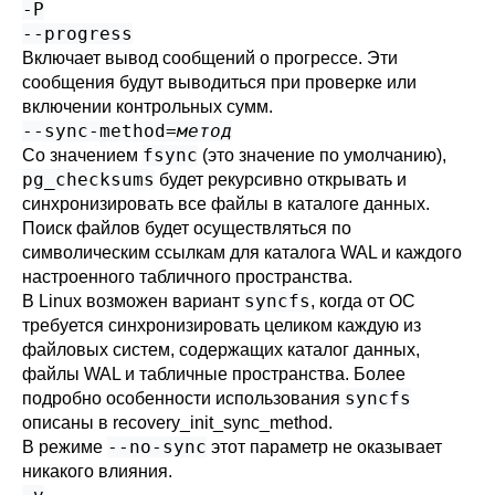
-P
--progress
Включает вывод сообщений о прогрессе. Эти
сообщения будут выводиться при проверке или
включении контрольных сумм.
--sync-method=
метод
fsync
Со значением
(это значение по умолчанию),
pg_checksums
будет рекурсивно открывать и
синхронизировать все файлы в каталоге данных.
Поиск файлов будет осуществляться по
символическим ссылкам для каталога WAL и каждого
настроенного табличного пространства.
syncfs
В Linux возможен вариант
, когда от ОС
требуется синхронизировать целиком каждую из
файловых систем, содержащих каталог данных,
файлы WAL и табличные пространства. Более
syncfs
подробно особенности использования
описаны в
recovery_init_sync_method
.
--no-sync
В режиме
этот параметр не оказывает
никакого влияния.