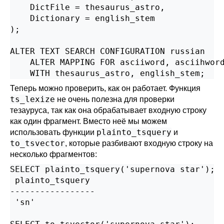
    DictFile = thesaurus_astro,

    Dictionary = english_stem

);

ALTER TEXT SEARCH CONFIGURATION russian

    ALTER MAPPING FOR asciiword, asciihword
    WITH thesaurus_astro, english_stem;
Теперь можно проверить, как он работает. Функция
ts_lexize
не очень полезна для проверки
тезауруса, так как она обрабатывает входную строку
как один фрагмент. Вместо неё мы можем
plainto_tsquery
использовать функции
и
to_tsvector
, которые разбивают входную строку на
несколько фрагментов:
SELECT plainto_tsquery('supernova star');

 plainto_tsquery

-----------------

 'sn'
