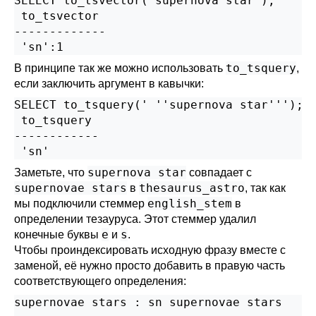
SELECT to_tsvector('supernova star');

 to_tsvector

-------------

to_tsquery
В принципе так же можно использовать
,
если заключить аргумент в кавычки:
SELECT to_tsquery(' ''supernova star''');

 to_tsquery

------------

supernova star
Заметьте, что
совпадает с
supernovae stars
thesaurus_astro
в
, так как
english_stem
мы подключили стеммер
в
определении тезауруса. Этот стеммер удалил
e
s
конечные буквы
и
.
Чтобы проиндексировать исходную фразу вместе с
заменой, её нужно просто добавить в правую часть
соответствующего определения:
supernovae stars : sn supernovae stars
