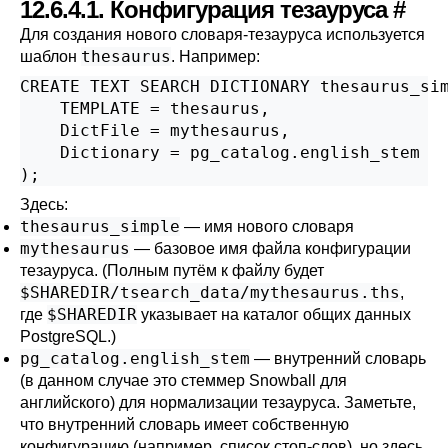
12.6.4.1. Конфигурация тезауруса
#
Для создания нового словаря-тезауруса используется
thesaurus
шаблон
. Например:
CREATE TEXT SEARCH DICTIONARY thesaurus_sim
    TEMPLATE = thesaurus,

    DictFile = mythesaurus,

    Dictionary = pg_catalog.english_stem

);
Здесь:
thesaurus_simple
— имя нового словаря
mythesaurus
— базовое имя файла конфигурации
тезауруса. (Полным путём к файлу будет
$SHAREDIR/tsearch_data/mythesaurus.ths
,
$SHAREDIR
где
указывает на каталог общих данных
PostgreSQL
.)
pg_catalog.english_stem
— внутренний словарь
(в данном случае это стеммер Snowball для
английского) для нормализации тезауруса. Заметьте,
что внутренний словарь имеет собственную
конфигурацию (например, список стоп-слов), но здесь