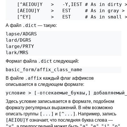
    [^AEIOU]Y   >   -Y,IEST # As in dirty >
    [AEIOU]Y    >   EST     # As in gray > 
    [^EY]       >   EST     # As in small 
.dict
А файл
— такую:
lapse/ADGRS

lard/DGRS

large/PRTY

lark/MRS
.dict
Формат файла
следующий:
basic_form/affix_class_name
.affix
В файле
каждый флаг аффиксов
описывается в следующем формате:
условие > [-отсекаемые_буквы,] добавляемый
Здесь условие записывается в формате, подобном
формату регулярных выражений. В нём возможно
[...]
[^...]
описать группы
и
. Например, запись
[AEIOU]Y
означает, что последняя буква слова —
"y"
"a"
"e"
"i"
"o"
, а предпоследней может быть
,
,
,