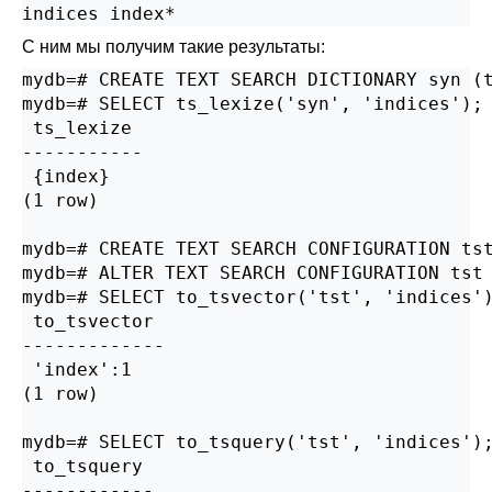
indices index*
С ним мы получим такие результаты:
mydb=# CREATE TEXT SEARCH DICTIONARY syn (t
mydb=# SELECT ts_lexize('syn', 'indices');

 ts_lexize

-----------

 {index}

(1 row)

mydb=# CREATE TEXT SEARCH CONFIGURATION tst
mydb=# ALTER TEXT SEARCH CONFIGURATION tst 
mydb=# SELECT to_tsvector('tst', 'indices')
 to_tsvector

-------------

 'index':1

(1 row)

mydb=# SELECT to_tsquery('tst', 'indices');
 to_tsquery

------------
