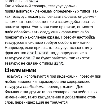
swsw
заменены на
.
Как и обычный словарь, тезаурус должен
привязываться к лексемам определённых типов. Так
как тезаурус может распознавать фразы, он должен
запоминать своё состояние и взаимодействовать с
анализатором. Учитывая свои привязки, он может
либо обрабатывать следующий фрагмент, либо
прекратить накопление фразы. Поэтому настройка
тезаурусов в системе требует особого внимания.
Например, если привязать тезаурус только к типу
asciiword
фрагментов
, тогда определение в
one 7
тезаурусе
не будет работать, так как этот
uint
тезаурус не связан с типом
.
Внимание
Тезаурусы используются при индексации, поэтому при
любом изменении параметров или содержимого
тезауруса
необходима
переиндексация. Для
большинства других типов словарей при небольших
изменениях, таких как удаление и добавление стоп-
слов, переиндексация не требуется.