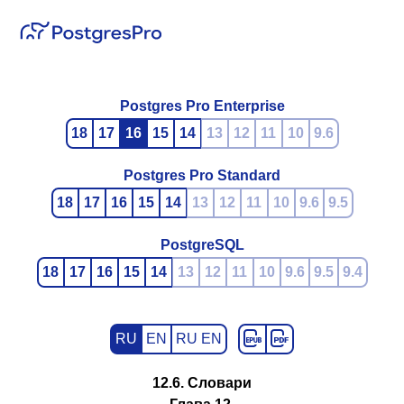
Postgres Pro Enterprise
18
17
16
15
14
13
12
11
10
9.6
Postgres Pro Standard
18
17
16
15
14
13
12
11
10
9.6
9.5
PostgreSQL
18
17
16
15
14
13
12
11
10
9.6
9.5
9.4
RU
EN
RU EN
12.6. Словари