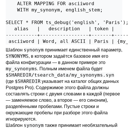
    ALTER MAPPING FOR asciiword

    WITH my_synonym, english_stem;

SELECT * FROM ts_debug('english', 'Paris');
   alias   |   description   | token |     
-----------+-----------------+-------+-----
synonym
Шаблон
принимает единственный параметр,
SYNONYMS
, в котором задаётся базовое имя его
файла конфигурации — в данном примере это
my_synonyms
. Полным именем файла будет
$SHAREDIR/tsearch_data/my_synonyms.syn
$SHAREDIR
(где
указывает на каталог общих данных
Postgres Pro
). Содержимое этого файла должны
составлять строки с двумя словами в каждой (первое
— заменяемое слово, а второе — его синоним),
разделёнными пробелами. Пустые строки и
окружающие пробелы при разборе этого файла
игнорируются.
synonym
Шаблон
также принимает необязательный