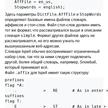
    AffFile = en_us,

    Stopwords = english);
DictFile
AffFile
StopWords
Здесь параметры
,
и
определяют базовые имена файлов словаря,
аффиксов и стоп-слов. Файл стоп-слов должен иметь
тот же формат, что рассматривался выше в описании
simple
словаря
. Формат других файлов здесь не
рассматривается, но его можно узнать по
вышеуказанным веб-адресам.
Словари Ispell обычно воспринимают ограниченный
набор слов, так что за ними следует подключить
другой, более общий словарь, например, Snowball,
который принимает всё.
.affix
Файл
для
Ispell
имеет такую структуру:
prefixes

flag *A:

    .           >   RE      # As in enter >
suffixes

flag T:

    E           >   ST      # As in late > 