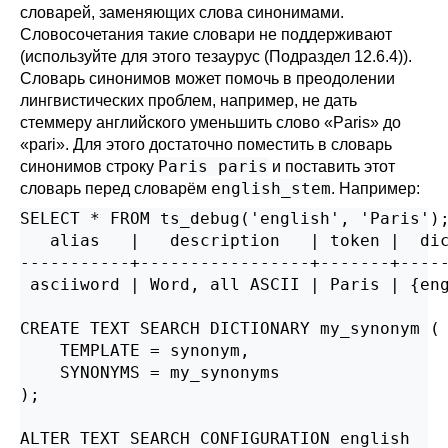
словарей, заменяющих слова синонимами.
Словосочетания такие словари не поддерживают
(используйте для этого тезаурус (
Подраздел 12.6.4
)).
Словарь синонимов может помочь в преодолении
лингвистических проблем, например, не дать
стеммеру английского уменьшить слово
«
Paris
»
до
«
pari
»
. Для этого достаточно поместить в словарь
Paris paris
синонимов строку
и поставить этот
english_stem
словарь перед словарём
. Например:
SELECT * FROM ts_debug('english', 'Paris');
   alias   |   description   | token |  dic
-----------+-----------------+-------+-----
 asciiword | Word, all ASCII | Paris | {eng
CREATE TEXT SEARCH DICTIONARY my_synonym (

    TEMPLATE = synonym,

    SYNONYMS = my_synonyms

);

ALTER TEXT SEARCH CONFIGURATION english
