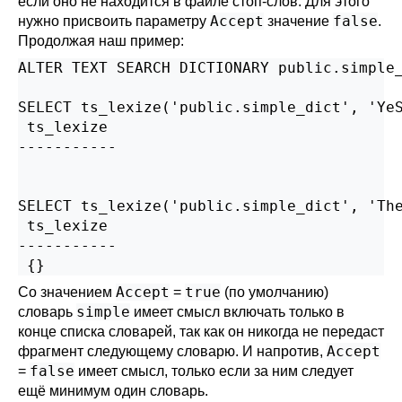
если оно не находится в файле стоп-слов. Для этого
Accept
false
нужно присвоить параметру
значение
.
Продолжая наш пример:
ALTER TEXT SEARCH DICTIONARY public.simple_
SELECT ts_lexize('public.simple_dict', 'YeS
 ts_lexize

-----------

SELECT ts_lexize('public.simple_dict', 'The
 ts_lexize

-----------

Accept
true
Со значением
=
(по умолчанию)
simple
словарь
имеет смысл включать только в
конце списка словарей, так как он никогда не передаст
Accept
фрагмент следующему словарю. И напротив,
false
=
имеет смысл, только если за ним следует
ещё минимум один словарь.