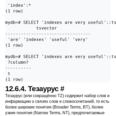
 'index':*

(1 row)

mydb=# SELECT 'indexes are very useful'::ts
            tsvector

---------------------------------

 'are' 'indexes' 'useful' 'very'

(1 row)

mydb=# SELECT 'indexes are very useful'::ts
 ?column?

----------

 t

12.6.4. Тезаурус
#
Тезаурус (или сокращённо
TZ
) содержит набор слов и
информацию о связях слов и словосочетаний, то есть
более широкие понятия (Broader Terms,
BT
), более
узкие понятия (Narrow Terms,
NT
), предпочитаемые