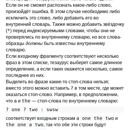
Если он не сможет распознать какое-либо слово,
произойдёт ошибка. В этом случае необходимо либо
исключить это слово, либо добавить его во
внутренний словарь. Также можно добавить звёздочку
*
(
) перед индексируемыми словами, чтобы они не
проверялись по внутреннему словарю, но все слова-
образцы
должны
быть известны внутреннему
словарю.
Если входному фрагменту соответствуют несколько
фраз в этом списке, тезаурус выберет самое длинное
определение, а если таких окажется несколько, самое
последнее из них.
Выделить во фразе какие-то стоп-слова нельзя;
?
вместо этого можно вставить
в том месте, где может
оказаться стоп-слово. Например, в предположении,
a
the
что
и
— стоп-слова по внутреннему словарю:
? one ? two : swsw
a one the two
соответствует входным строкам
и
the one a two
, так что обе эти строки будут