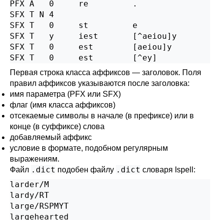
PFX A   0     re         .

SFX T N 4

SFX T   0     st         e

SFX T   y     iest       [^aeiou]y

SFX T   0     est        [aeiou]y

SFX T   0     est        [^ey]
Первая строка класса аффиксов — заголовок. Поля
правил аффиксов указываются после заголовка:
имя параметра (PFX или SFX)
флаг (имя класса аффиксов)
отсекаемые символы в начале (в префиксе) или в
конце (в суффиксе) слова
добавляемый аффикс
условие в формате, подобном регулярным
выражениям.
.dict
.dict
Файл
подобен файлу
словаря
Ispell
:
larder/M

lardy/RT

large/RSPMYT

largehearted