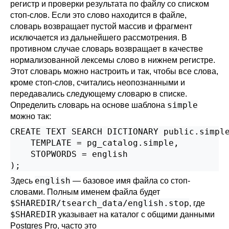
регистр и проверки результата по файлу со списком
стоп-слов. Если это слово находится в файле,
словарь возвращает пустой массив и фрагмент
исключается из дальнейшего рассмотрения. В
противном случае словарь возвращает в качестве
нормализованной лексемы слово в нижнем регистре.
Этот словарь можно настроить и так, чтобы все слова,
кроме стоп-слов, считались неопознанными и
передавались следующему словарю в списке.
simple
Определить словарь на основе шаблона
можно так:
CREATE TEXT SEARCH DICTIONARY public.simple
    TEMPLATE = pg_catalog.simple,

    STOPWORDS = english

);
english
Здесь
— базовое имя файла со стоп-
словами. Полным именем файла будет
$SHAREDIR/tsearch_data/english.stop
, где
$SHAREDIR
указывает на каталог с общими данными
Postgres Pro
, часто это