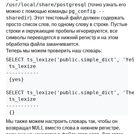
/usr/local/share/postgresql
(точно узнать его
pg_config --
можно с помощью команды
sharedir
). Этот текстовый файл должен содержать
просто список слов, по одному слову в строке. Пустые
строки и окружающие пробелы игнорируются, все
символы переводятся в нижний регистр и на этом
обработка файла заканчивается.
Теперь мы можем проверить наш словарь:
SELECT ts_lexize('public.simple_dict', 'YeS
 ts_lexize

-----------

 {yes}

SELECT ts_lexize('public.simple_dict', 'The
 ts_lexize

-----------

Мы также можем настроить словарь так, чтобы он
NULL
возвращал
вместо слова в нижнем регистре,