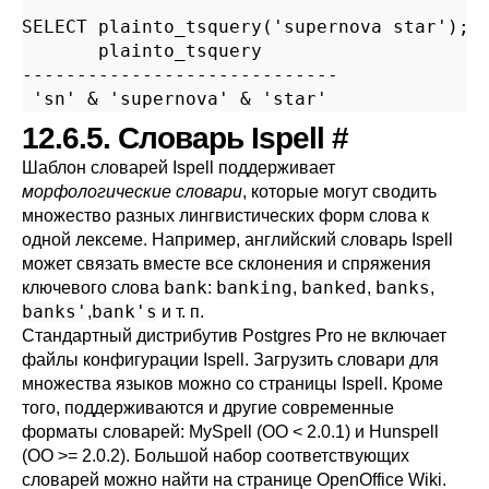
SELECT plainto_tsquery('supernova star');

       plainto_tsquery

-----------------------------

12.6.5. Словарь
Ispell
#
Шаблон словарей
Ispell
поддерживает
морфологические словари
, которые могут сводить
множество разных лингвистических форм слова к
одной лексеме. Например, английский словарь
Ispell
может связать вместе все склонения и спряжения
bank
banking
banked
banks
ключевого слова
:
,
,
,
banks'
bank's
,
и т. п.
Стандартный дистрибутив
Postgres Pro
не включает
файлы конфигурации
Ispell
. Загрузить словари для
множества языков можно со страницы
Ispell
. Кроме
того, поддерживаются и другие современные
форматы словарей:
MySpell
(OO < 2.0.1) и
Hunspell
(OO >= 2.0.2). Большой набор соответствующих
словарей можно найти на странице
OpenOffice Wiki
.