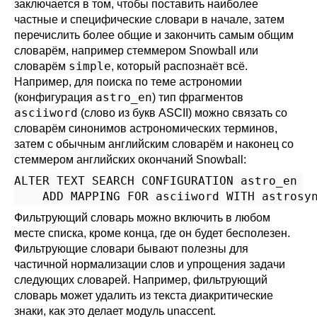
заключается в том, чтобы поставить наиболее
частные и специфические словари в начале, затем
перечислить более общие и закончить самым общим
словарём, например стеммером
Snowball
или
simple
словарём
, который распознаёт всё.
Например, для поиска по теме астрономии
astro_en
(конфигурация
) тип фрагментов
asciiword
(слово из букв ASCII) можно связать со
словарём синонимов астрономических терминов,
затем с обычным английским словарём и наконец со
стеммером английских окончаний
Snowball
:
ALTER TEXT SEARCH CONFIGURATION astro_en

    ADD MAPPING FOR asciiword WITH astrosy
Фильтрующий словарь можно включить в любом
месте списка, кроме конца, где он будет бесполезен.
Фильтрующие словари бывают полезны для
частичной нормализации слов и упрощения задачи
следующих словарей. Например, фильтрующий
словарь может удалить из текста диакритические
знаки, как это делает модуль
unaccent
.