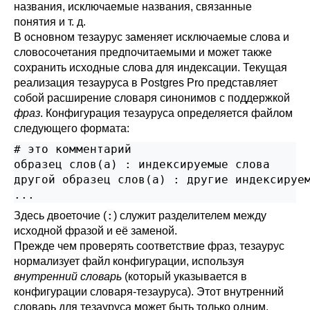
названия, исключаемые названия, связанные
понятия и т. д.
В основном тезаурус заменяет исключаемые слова и
словосочетания предпочитаемыми и может также
сохранить исходные слова для индексации. Текущая
реализация тезауруса в
Postgres Pro
представляет
собой расширение словаря синонимов с поддержкой
фраз
. Конфигурация тезауруса определяется файлом
следующего формата:
# это комментарий

образец слов(а) : индексируемые слова

другой образец слов(а) : другие индексируем
...
:
Здесь двоеточие (
) служит разделителем между
исходной фразой и её заменой.
Прежде чем проверять соответствие фраз, тезаурус
нормализует файл конфигурации, используя
внутренний словарь
(который указывается в
конфигурации словаря-тезауруса). Этот внутренний
словарь для тезауруса может быть только одним.