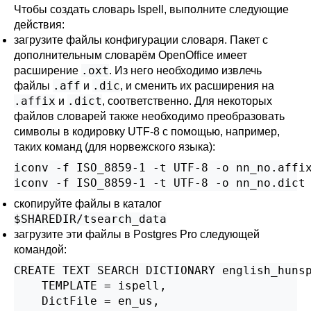
Чтобы создать словарь
Ispell
, выполните следующие
действия:
загрузите файлы конфигурации словаря. Пакет с
дополнительным словарём
OpenOffice
имеет
.oxt
расширение
. Из него необходимо извлечь
.aff
.dic
файлы
и
, и сменить их расширения на
.affix
.dict
и
, соответственно. Для некоторых
файлов словарей также необходимо преобразовать
символы в кодировку UTF-8 с помощью, например,
таких команд (для норвежского языка):
iconv -f ISO_8859-1 -t UTF-8 -o nn_no.affix
iconv -f ISO_8859-1 -t UTF-8 -o nn_no.dict
скопируйте файлы в каталог
$SHAREDIR/tsearch_data
загрузите эти файлы в Postgres Pro следующей
командой:
CREATE TEXT SEARCH DICTIONARY english_hunsp
    TEMPLATE = ispell,

    DictFile = en_us,
