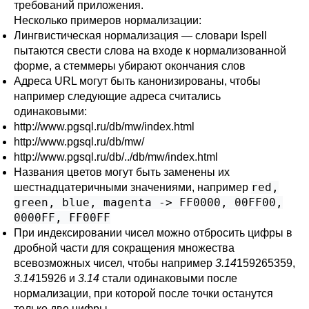
требований приложения.
Несколько примеров нормализации:
Лингвистическая нормализация — словари Ispell
пытаются свести слова на входе к нормализованной
форме, а стеммеры убирают окончания слов
Адреса
URL
могут быть канонизированы, чтобы
например следующие адреса считались
одинаковыми:
http://www.pgsql.ru/db/mw/index.html
http://www.pgsql.ru/db/mw/
http://www.pgsql.ru/db/../db/mw/index.html
Названия цветов могут быть заменены их
red,
шестнадцатеричными значениями, например
green, blue, magenta -> FF0000, 00FF00,
0000FF, FF00FF
При индексировании чисел можно отбросить цифры в
дробной части для сокращения множества
всевозможных чисел, чтобы например
3.14
159265359,
3.14
15926 и
3.14
стали одинаковыми после
нормализации, при которой после точки останутся
только две цифры.