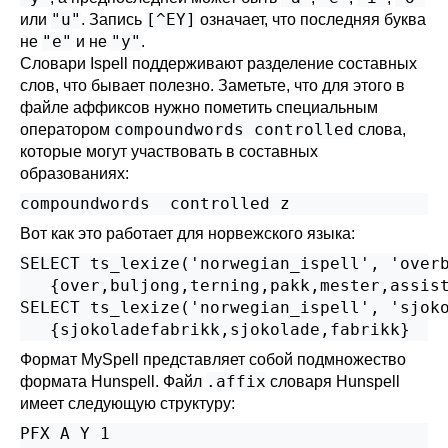
"u"
[^EY]
или
. Запись
означает, что последняя буква
"e"
"y"
не
и не
.
Словари Ispell поддерживают разделение составных
слов, что бывает полезно. Заметьте, что для этого в
файле аффиксов нужно пометить специальным
compoundwords controlled
оператором
слова,
которые могут участвовать в составных
образованиях:
compoundwords  controlled z
Вот как это работает для норвежского языка:
SELECT ts_lexize('norwegian_ispell', 'overb
   {over,buljong,terning,pakk,mester,assist
SELECT ts_lexize('norwegian_ispell', 'sjoko
   {sjokoladefabrikk,sjokolade,fabrikk}
Формат
MySpell
представляет собой подмножество
.affix
формата
Hunspell
. Файл
словаря
Hunspell
имеет следующую структуру:
PFX A Y 1
