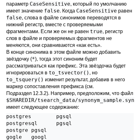
CaseSensitive
параметр
, который по умолчанию
false
CaseSensitive
имеет значение
. Когда
равен
false
, слова в файле синонимов переводятся в
нижний регистр, вместе с проверяемыми
true
фрагментами. Если же он не равен
, регистр
слов в файле и проверяемых фрагментов не
меняются, они сравниваются «как есть».
В конце синонима в этом файле можно добавить
*
звёздочку (
), тогда этот синоним будет
рассматриваться как префикс. Эта звёздочка будет
to_tsvector()
игнорироваться в
, но
to_tsquery()
изменит результат, добавив в него
маркер сопоставления префикса (см.
Подраздел 12.3.2
). Например, предположим, что файл
$SHAREDIR/tsearch_data/synonym_sample.syn
имеет следующее содержание:
postgres        pgsql

postgresql      pgsql

postgre pgsql

gogle   googl
