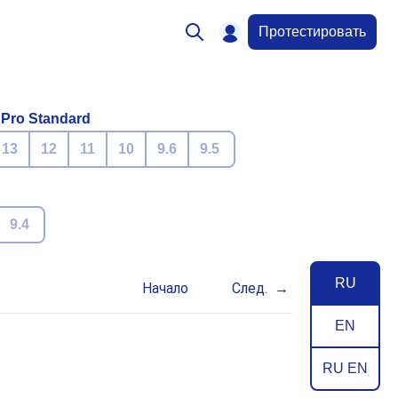
Протестировать
 Pro Standard
13
12
11
10
9.6
9.5
9.4
RU
Начало
След.
EN
RU EN