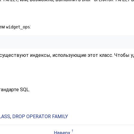
нем
:
widget_ops
;
е существуют индексы, использующие этот класс. Чтобы 
.
тандарте SQL.
LASS
,
DROP OPERATOR FAMILY
Наверх