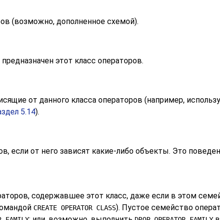
в (возможно, дополненное схемой).
 предназначен этот класс операторов.
сящие от данного класса операторов (например, использу
здел 5.14
).
ов, если от него зависят какие-либо объекты. Это поведе
аторов, содержавшее этот класс, даже если в этом семей
 командой
). Пустое семейство опера
CREATE OPERATOR CLASS
; или, возможно, выполнить
в
R FAMILY
DROP OPERATOR FAMILY