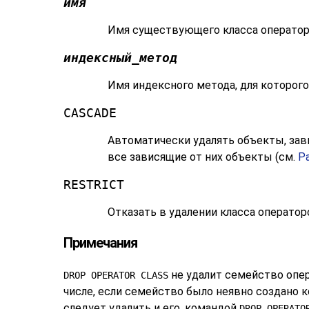
имя
Имя существующего класса операторо
индексный_метод
Имя индексного метода, для которого
CASCADE
Автоматически удалять объекты, зави
все зависящие от них объекты (см.
Ра
RESTRICT
Отказать в удалении класса оператор
Примечания
не удалит семейство опер
DROP OPERATOR CLASS
числе, если семейство было неявно создано
следует удалить и его, командой
DROP OPERATO