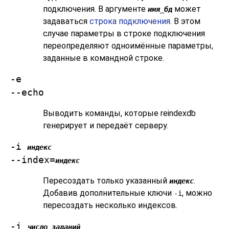
подключения. В аргументе
может
имя_бд
задаваться
строка подключения
. В этом
случае параметры в строке подключения
переопределяют одноимённые параметры,
заданные в командной строке.
-e
--echo
Выводить команды, которые
reindexdb
генерирует и передаёт серверу.
-i
индекс
--index=
индекс
Пересоздать только указанный
.
индекс
Добавив дополнительные ключи
, можно
-i
пересоздать несколько индексов.
-j
число_заданий