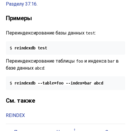
Разделу 37.16
.
Примеры
Переиндексирование базы данных
:
test
$ 
reindexdb test
Переиндексирование таблицы
и индекса
в
foo
bar
базе данных
:
abcd
$ 
reindexdb --table=foo --index=bar abcd
См. также
REINDEX