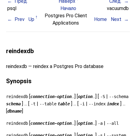
Пред.
Наверх
След.
psql
Начало
vacuumdb
Postgres Pro Client
Prev
Up
Home
Next
Applications
reindexdb
reindexdb — reindex a
Postgres Pro
database
Synopsis
[
...] [
...] [
|
reindexdb
connection-option
option
-S
--schema
] ... [
|
] ... [
|
] ...
schema
-t
--table
table
-i
--index
index
[
]
dbname
[
...] [
...]
|
reindexdb
connection-option
option
-a
--all
[
...] [
...]
|
reindexdb
connection-option
option
-s
--system