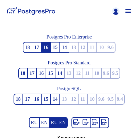
Postgres Pro Enterprise
18
17
16
15
14
13
12
11
10
9.6
Postgres Pro Standard
18
17
16
15
14
13
12
11
10
9.6
9.5
PostgreSQL
18
17
16
15
14
13
12
11
10
9.6
9.5
9.4
RU
EN
RU EN
Клиентские