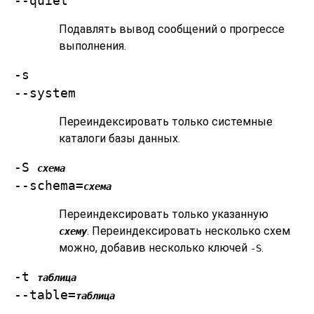
--quiet
Подавлять вывод сообщений о прогрессе
выполнения.
-s
--system
Переиндексировать только системные
каталоги базы данных.
-S
схема
--schema=
схема
Переиндексировать только указанную
. Переиндексировать несколько схем
схему
можно, добавив несколько ключей
.
-S
-t
таблица
--table=
таблица