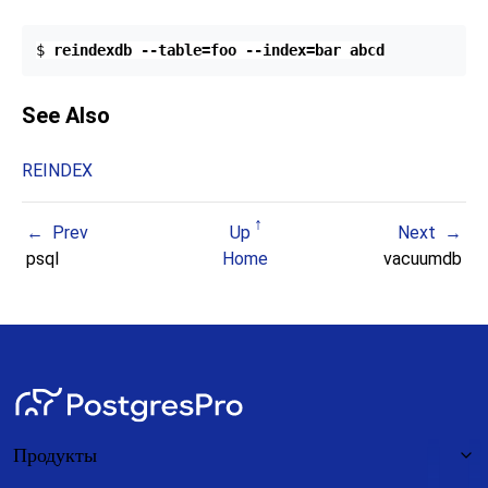
$ 
reindexdb --table=foo --index=bar abcd
See Also
REINDEX
Prev
Up
Next
psql
Home
vacuumdb
Продукты