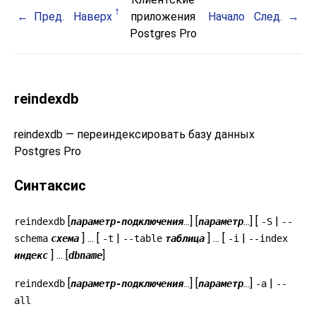
Пред.
Наверх
приложения
Начало
След.
Postgres Pro
reindexdb
reindexdb — переиндексировать базу данных
Postgres Pro
Синтаксис
[
...] [
...] [
|
reindexdb
параметр-подключения
параметр
-S
--
] ... [
|
] ... [
|
schema
схема
-t
--table
таблица
-i
--index
] ... [
]
индекс
dbname
[
...] [
...]
|
reindexdb
параметр-подключения
параметр
-a
--
all