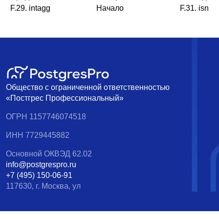
F.29. intagg
Начало
F.31. isn
Общество с ограниченной ответственностью
«Постгрес Профессиональный»
ОГРН 1157746074518
ИНН 7729445882
Основной ОКВЭД 62.02
info@postgrespro.ru
+7 (495) 150-06-91
117630, г. Москва, ул