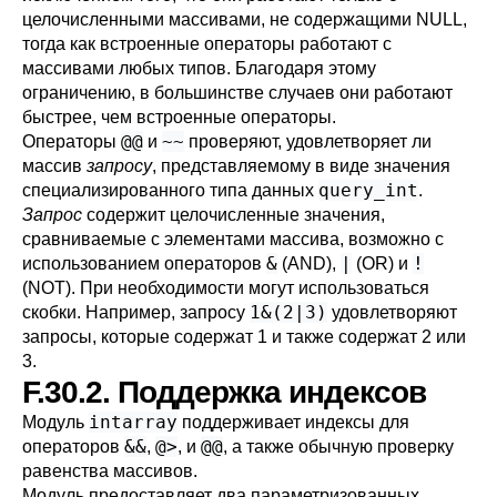
целочисленными массивами, не содержащими NULL,
тогда как встроенные операторы работают с
массивами любых типов. Благодаря этому
ограничению, в большинстве случаев они работают
быстрее, чем встроенные операторы.
@@
~~
Операторы
и
проверяют, удовлетворяет ли
массив
запросу
, представляемому в виде значения
query_int
специализированного типа данных
.
Запрос
содержит целочисленные значения,
сравниваемые с элементами массива, возможно с
&
|
!
использованием операторов
(AND),
(OR) и
(NOT). При необходимости могут использоваться
1&(2|3)
скобки. Например, запросу
удовлетворяют
запросы, которые содержат 1 и также содержат 2 или
3.
F.30.2. Поддержка индексов
intarray
Модуль
поддерживает индексы для
&&
@>
@@
операторов
,
, и
, а также обычную проверку
равенства массивов.
Модуль предоставляет два параметризованных