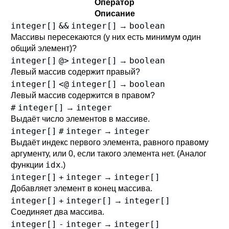
Оператор
Описание
integer[]
&&
integer[]
boolean
→
Массивы пересекаются (у них есть минимум один
общий элемент)?
integer[]
@>
integer[]
boolean
→
Левый массив содержит правый?
integer[]
<@
integer[]
boolean
→
Левый массив содержится в правом?
#
integer[]
integer
→
Выдаёт число элементов в массиве.
integer[]
#
integer
integer
→
Выдаёт индекс первого элемента, равного правому
аргументу, или 0, если такого элемента нет. (Аналог
idx
функции
.)
integer[]
+
integer
integer[]
→
Добавляет элемент в конец массива.
integer[]
+
integer[]
integer[]
→
Соединяет два массива.
integer[]
-
integer
integer[]
→