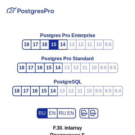
Postgres Pro Enterprise
18
17
16
15
14
13
12
11
10
9.6
Postgres Pro Standard
18
17
16
15
14
13
12
11
10
9.6
9.5
PostgreSQL
18
17
16
15
14
13
12
11
10
9.6
9.5
9.4
RU
EN
RU EN
F.30. intarray