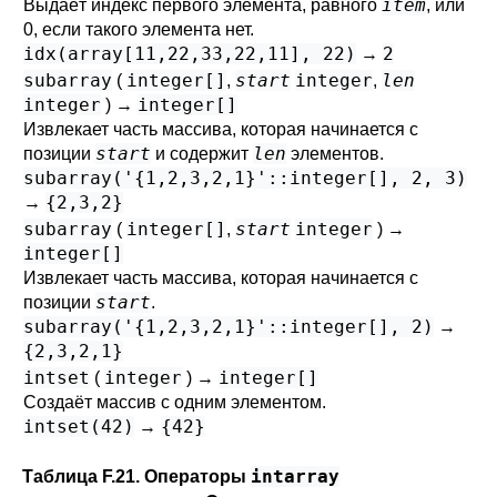
item
Выдаёт индекс первого элемента, равного
, или
0, если такого элемента нет.
idx(array[11,22,33,22,11], 22)
2
→
subarray
integer[]
start
integer
len
(
,
,
integer
integer[]
) →
Извлекает часть массива, которая начинается с
start
len
позиции
и содержит
элементов.
subarray('{1,2,3,2,1}'::integer[], 2, 3)
{2,3,2}
→
subarray
integer[]
start
integer
(
,
) →
integer[]
Извлекает часть массива, которая начинается с
start
позиции
.
subarray('{1,2,3,2,1}'::integer[], 2)
→
{2,3,2,1}
intset
integer
integer[]
(
) →
Создаёт массив с одним элементом.
intset(42)
{42}
→
intarray
Таблица F.21. Операторы