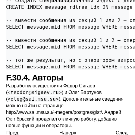
-- создать специализированный индекс с длин
CREATE INDEX message_rdtree_idx ON message 
-- вывести сообщения из секций 1 или 2 — оп
SELECT message.mid FROM message WHERE messa
-- вывести сообщения из секций 1 и 2 — опер
SELECT message.mid FROM message WHERE messa
-- тот же результат, но с оператором запрос
SELECT message.mid FROM message WHERE mess
F.30.4. Авторы
Разработку осуществили Фёдор Сигаев
<
teodor@sigaev.ru
>
(
) и Олег Бартунов
<
oleg@sai.msu.su
>
(
). Дополнительные сведения
можно найти на странице
http://www.sai.msu.su/~megera/postgres/gist/
. Андрей
Октябрьский проделал отличную работу, добавив
новые функции и операторы.
Пред.
Наверх
След.