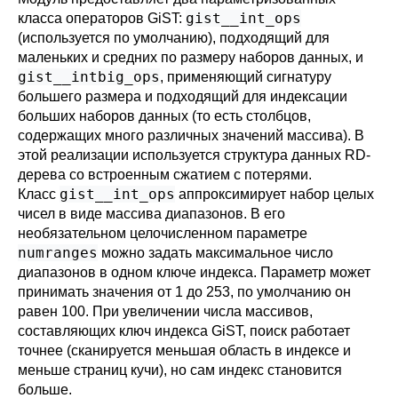
gist__int_ops
класса операторов GiST:
(используется по умолчанию), подходящий для
маленьких и средних по размеру наборов данных, и
gist__intbig_ops
, применяющий сигнатуру
большего размера и подходящий для индексации
больших наборов данных (то есть столбцов,
содержащих много различных значений массива). В
этой реализации используется структура данных RD-
дерева со встроенным сжатием с потерями.
gist__int_ops
Класс
аппроксимирует набор целых
чисел в виде массива диапазонов. В его
необязательном целочисленном параметре
numranges
можно задать максимальное число
диапазонов в одном ключе индекса. Параметр может
принимать значения от 1 до 253, по умолчанию он
равен 100. При увеличении числа массивов,
составляющих ключ индекса GiST, поиск работает
точнее (сканируется меньшая область в индексе и
меньше страниц кучи), но сам индекс становится
больше.