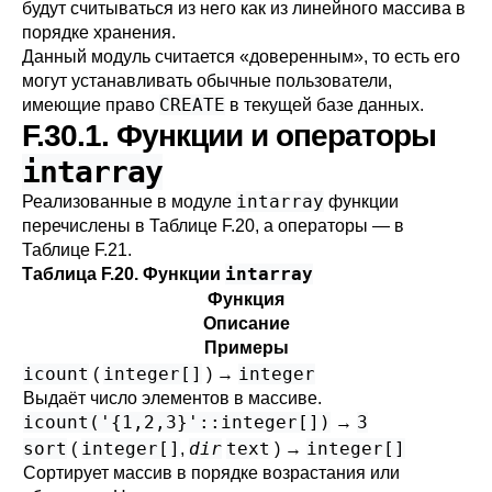
будут считываться из него как из линейного массива в
порядке хранения.
Данный модуль считается
«
доверенным
»
, то есть его
могут устанавливать обычные пользователи,
CREATE
имеющие право
в текущей базе данных.
F.30.1. Функции и операторы
intarray
intarray
Реализованные в модуле
функции
перечислены в
Таблице F.20
, а операторы — в
Таблице F.21
.
intarray
Таблица F.20. Функции
Функция
Описание
Примеры
icount
integer[]
integer
(
) →
Выдаёт число элементов в массиве.
icount('{1,2,3}'::integer[])
3
→
sort
integer[]
dir
text
integer[]
(
,
) →
Сортирует массив в порядке возрастания или