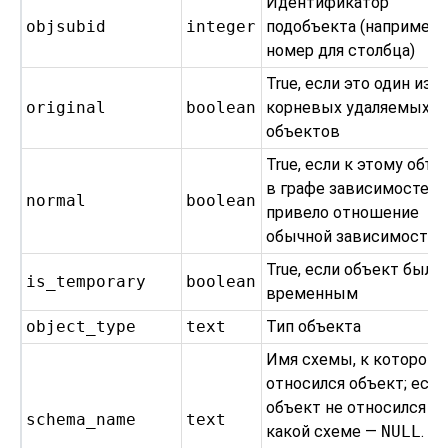
Идентификатор
objsubid
integer
подобъекта (например,
номер для столбца)
True, если это один из
original
boolean
корневых удаляемых
объектов
True, если к этому объе
в графе зависимостей
normal
boolean
привело отношение
обычной зависимости
True, если объект был
is_temporary
boolean
временным
object_type
text
Тип объекта
Имя схемы, к которой
относился объект; если
объект не относился ни
schema_name
text
какой схеме —
NULL
. В