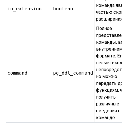
команда являе
in_extension
boolean
частью скрип
расширения
Полное
представлени
команды, во
внутреннем
формате. Его
нельзя вывес
непосредстве
command
pg_ddl_command
но можно
передать дру
функциям, чт
получить
различные
сведения о
команде.