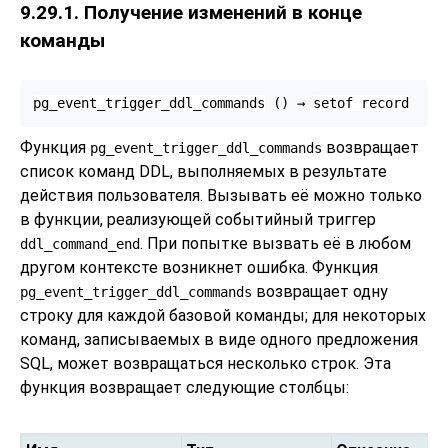
9.29.1. Получение изменений в конце
команды
pg_event_trigger_ddl_commands
 () → 
setof record
Функция
возвращает
pg_event_trigger_ddl_commands
список команд
DDL
, выполняемых в результате
действия пользователя. Вызывать её можно только
в функции, реализующей событийный триггер
. При попытке вызвать её в любом
ddl_command_end
другом контексте возникнет ошибка. Функция
возвращает одну
pg_event_trigger_ddl_commands
строку для каждой базовой команды; для некоторых
команд, записываемых в виде одного предложения
SQL, может возвращаться несколько строк. Эта
функция возвращает следующие столбцы: