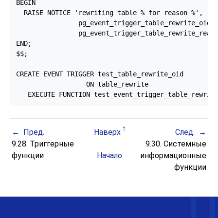
BEGIN

  RAISE NOTICE 'rewriting table % for reason %',

                pg_event_trigger_table_rewrite_oid()
                pg_event_trigger_table_rewrite_reaso
END;

$$;

CREATE EVENT TRIGGER test_table_rewrite_oid

                  ON table_rewrite

   EXECUTE FUNCTION test_event_trigger_table_rewrit
Пред.
Наверх
След.
9.28. Триггерные
9.30. Системные
функции
Начало
информационные
функции