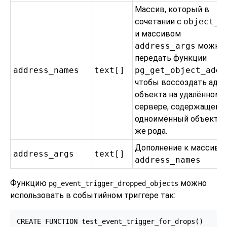
Массив, который в
сочетании с
object_t
и массивом
address_args
можно
передать функции
address_names
text[]
pg_get_object_addr
чтобы воссоздать адр
объекта на удалённом
сервере, содержащем
одноимённый объект т
же рода.
Дополнение к массиву
address_args
text[]
address_names
Функцию
можно
pg_event_trigger_dropped_objects
использовать в событийном триггере так:
CREATE FUNCTION test_event_trigger_for_drops()
