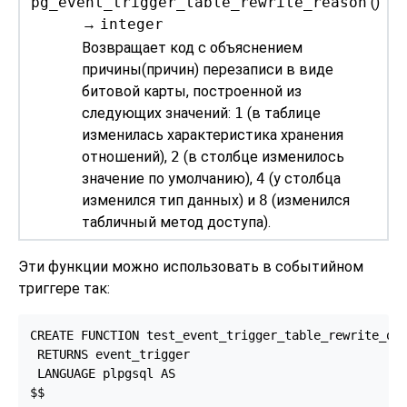
pg_event_trigger_table_rewrite_reason
()
→
integer
Возвращает код с объяснением
причины(причин) перезаписи в виде
битовой карты, построенной из
следующих значений:
1
(в таблице
изменилась характеристика хранения
отношений),
2
(в столбце изменилось
значение по умолчанию),
4
(у столбца
изменился тип данных) и
8
(изменился
табличный метод доступа).
Эти функции можно использовать в событийном
триггере так:
CREATE FUNCTION test_event_trigger_table_rewrite_oid
 RETURNS event_trigger

 LANGUAGE plpgsql AS

$$
