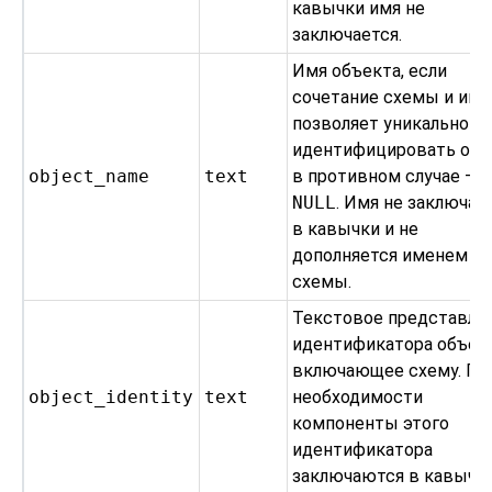
кавычки имя не
заключается.
Имя объекта, если
сочетание схемы и име
позволяет уникально
идентифицировать объ
object_name
text
в противном случае —
NULL
. Имя не заключае
в кавычки и не
дополняется именем
схемы.
Текстовое представле
идентификатора объект
включающее схему. Пр
object_identity
text
необходимости
компоненты этого
идентификатора
заключаются в кавычки