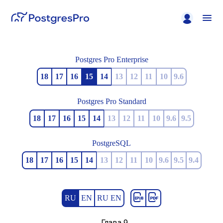
Postgres Pro Enterprise
18
17
16
15
14
13
12
11
10
9.6
Postgres Pro Standard
18
17
16
15
14
13
12
11
10
9.6
9.5
PostgreSQL
18
17
16
15
14
13
12
11
10
9.6
9.5
9.4
RU
EN
RU EN
Глава 9.