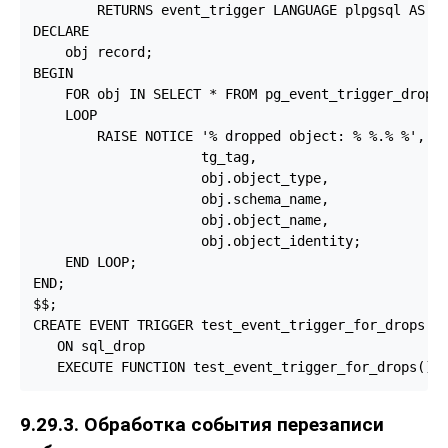
        RETURNS event_trigger LANGUAGE plpgsql AS $$
DECLARE

    obj record;

BEGIN

    FOR obj IN SELECT * FROM pg_event_trigger_droppe
    LOOP

        RAISE NOTICE '% dropped object: % %.% %',

                     tg_tag,

                     obj.object_type,

                     obj.schema_name,

                     obj.object_name,

                     obj.object_identity;

    END LOOP;

END;

$$;

CREATE EVENT TRIGGER test_event_trigger_for_drops

   ON sql_drop

   EXECUTE FUNCTION test_event_trigger_for_drops();
9.29.3. Обработка события перезаписи