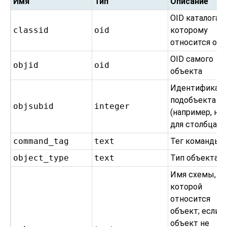
Имя
Тип
Описание
OID каталога, 
classid
oid
которому
относится об
OID самого
objid
oid
объекта
Идентификат
подобъекта
objsubid
integer
(например, но
для столбца)
command_tag
text
Тег команды
object_type
text
Тип объекта
Имя схемы, к
которой
относится
объект; если
объект не