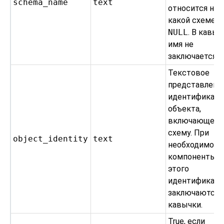
schema_name
text
относится ни 
какой схеме —
NULL
. В кавыч
имя не
заключается.
Текстовое
представлени
идентификато
объекта,
включающее
схему. При
object_identity
text
необходимост
компоненты
этого
идентификато
заключаются 
кавычки.
True, если