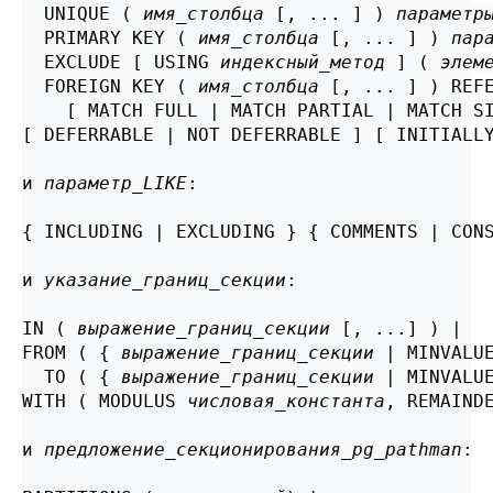
  UNIQUE ( 
имя_столбца
 [, ... ] ) 
параметр
  PRIMARY KEY ( 
имя_столбца
 [, ... ] ) 
пар
  EXCLUDE [ USING 
индексный_метод
 ] ( 
элем
  FOREIGN KEY ( 
имя_столбца
 [, ... ] ) REF
    [ MATCH FULL | MATCH PARTIAL | MATCH S
[ DEFERRABLE | NOT DEFERRABLE ] [ INITIALLY
и 
параметр_LIKE
:
{ INCLUDING | EXCLUDING } { COMMENTS | CONS
и 
указание_границ_секции
:
IN ( 
выражение_границ_секции
 [, ...] ) |

FROM ( { 
выражение_границ_секции
 | MINVALUE
  TO ( { 
выражение_границ_секции
 | MINVALUE
WITH ( MODULUS 
числовая_константа
, REMAIND
и 
предложение_секционирования_pg_pathman
: