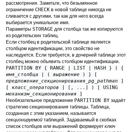
рассмотрения. Заметьте, что безымянное
CHECK
ограничение
в новой таблице никогда не
сливается с другими, так как для него всегда
выбирается уникальное имя.
STORAGE
Параметры
для столбца так же копируются
из родительских таблиц.
Если столбец в родительской таблице является
столбцом идентификации, это свойство не
наследуется. Если требуется, в дочерней таблице этот
столбец можно объявить столбцом идентификации.
PARTITION BY { RANGE | LIST | HASH } ( {
имя_столбца
| (
выражение
) } [
предложение_секционирования_pg_pathman
]
[
класс_операторов
] [, ...] ) [ USING
механизм_секционирования
]
PARTITION BY
Необязательное предложение
задаёт
стратегию секционирования таблицы. Таблица,
созданная с этим указанием, называется
секционируемой
таблицей. Задаваемый в скобках
список столбцов или выражений формирует
ключ