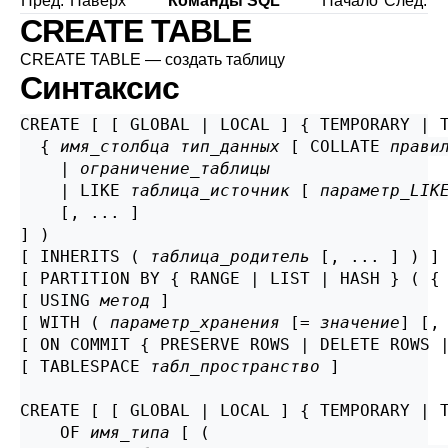
Пред.
Наверх
Команды SQL
Начало
След.
CREATE TABLE
CREATE TABLE — создать таблицу
Синтаксис
CREATE [ [ GLOBAL | LOCAL ] { TEMPORARY | 
  { 
имя_столбца
тип_данных
 [ COLLATE 
прави
    | 
ограничение_таблицы
    | LIKE 
таблица_источник
 [ 
параметр_LIK
    [, ... ]

] )

[ INHERITS ( 
таблица_родитель
 [, ... ] ) ]

[ PARTITION BY { RANGE | LIST | HASH } ( {
[ USING 
метод
 ]

[ WITH ( 
параметр_хранения
 [= 
значение
] [,
[ ON COMMIT { PRESERVE ROWS | DELETE ROWS |
[ TABLESPACE 
табл_пространство
 ]

CREATE [ [ GLOBAL | LOCAL ] { TEMPORARY | 
    OF 
имя_типа
 [ (
