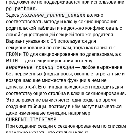
предложение не поддерживается при использовании
pg_pathman
.
указание_границ_секции
Здесь
должно
соответствовать методу и ключу секционирования
родительской таблицы и не должно конфликтовать с
любой существующей секцией того же родителя.
IN
Вариант указания с
используется для
секционирования по спискам, тогда как вариант с
FROM
TO
и
для секционирования по диапазонам, а с
WITH
— для секционирования по хешу.
выражение_границ_секции
— любое выражение
без переменных (подзапросы, оконные, агрегатные и
возвращающие множества функции в нём не
допускаются). Его тип данных должен подходить для
соответствующего столбца в ключе секционирования.
Это выражение вычисляется единожды во время
создания таблицы, поэтому в нём могут вызываться
даже изменчивые функции, например
CURRENT_TIMESTAMP
.
При создании секции с секционированием по спискам
возможно указать, что столбец ключа