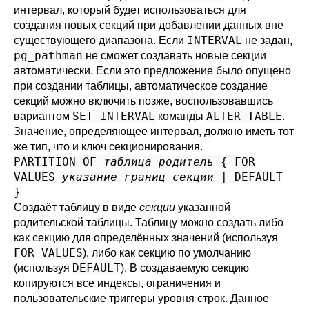
интервал, который будет использоваться для
создания новых секций при добавлении данных вне
INTERVAL
существующего диапазона. Если
не задан,
pg_pathman
не сможет создавать новые секции
автоматически. Если это предложение было опущено
при создании таблицы, автоматическое создание
секций можно включить позже, воспользовавшись
SET INTERVAL
ALTER TABLE
вариантом
команды
.
Значение, определяющее интервал, должно иметь тот
же тип, что и ключ секционирования.
PARTITION OF
таблица_родитель
{ FOR
VALUES
указание_границ_секции
| DEFAULT
}
Создаёт таблицу в виде
секции
указанной
родительской таблицы. Таблицу можно создать либо
как секцию для определённых значений (используя
FOR VALUES
), либо как секцию по умолчанию
DEFAULT
(используя
). В создаваемую секцию
копируются все индексы, ограничения и
пользовательские триггеры уровня строк. Данное