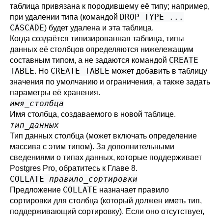
таблица привязана к породившему её типу; например,
DROP TYPE ...
при удалении типа (командой
CASCADE
) будет удалена и эта таблица.
Когда создаётся типизированная таблица, типы
данных её столбцов определяются нижележащим
CREATE
составным типом, а не задаются командой
TABLE
CREATE TABLE
. Но
может добавить в таблицу
значения по умолчанию и ограничения, а также задать
параметры её хранения.
имя_столбца
Имя столбца, создаваемого в новой таблице.
тип_данных
Тип данных столбца (может включать определение
массива с этим типом). За дополнительными
сведениями о типах данных, которые поддерживает
Postgres Pro
, обратитесь к
Главе 8
.
COLLATE
правило_сортировки
COLLATE
Предложение
назначает правило
сортировки для столбца (который должен иметь тип,
поддерживающий сортировку). Если оно отсутствует,