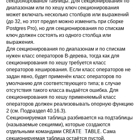
секционирования
таблицы. Для секционирования по
диапазонам или по хешу ключ секционирования
может включать несколько столбцов или выражений
(до 32, но этот предел можно изменить при сборке
Postgres Pro
), но для секционирования по спискам
ключ должен состоять из одного столбца или
выражения.
Для секционирования по диапазонам и по спискам
нужен класс операторов B-дерева, тогда как для
секционирования по хешу требуется класс
операторов хеширования. Если класс операторов не
задан явно, будет применён класс операторов по
умолчанию для соответствующего типа; в случае
отсутствия такого класса выдаётся ошибка. Для
секционирования по хешу применяемый класс
операторов должен реализовывать опорную функцию
2 (см.
Подраздел 40.16.3
).
Секционируемая таблица разбивается на подтаблицы
(называемые секциями), которые создаются
CREATE TABLE
отдельными командами
. Сама
секционируемая таблица остаётся пустой.