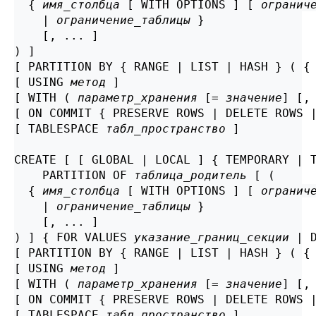
  { 
имя_столбца
 [ WITH OPTIONS ] [ 
огранич
    | 
ограничение_таблицы
 }

    [, ... ]

) ]

[ PARTITION BY { RANGE | LIST | HASH } ( {
[ USING 
метод
 ]

[ WITH ( 
параметр_хранения
 [= 
значение
] [,
[ ON COMMIT { PRESERVE ROWS | DELETE ROWS |
[ TABLESPACE 
табл_пространство
 ]

CREATE [ [ GLOBAL | LOCAL ] { TEMPORARY | 
    PARTITION OF 
таблица_родитель
 [ (

  { 
имя_столбца
 [ WITH OPTIONS ] [ 
огранич
    | 
ограничение_таблицы
 }

    [, ... ]

) ] { FOR VALUES 
указание_границ_секции
 | D
[ PARTITION BY { RANGE | LIST | HASH } ( {
[ USING 
метод
 ]

[ WITH ( 
параметр_хранения
 [= 
значение
] [,
[ ON COMMIT { PRESERVE ROWS | DELETE ROWS |
[ TABLESPACE 
табл_пространство
 ]
