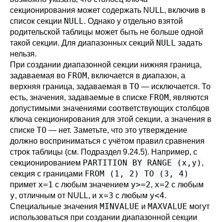
секционирования может содержать NULL, включив в
NULL
список секции
. Однако у отдельно взятой
родительской таблицы может быть не больше одной
NULL
такой секции. Для диапазонных секций
задать
нельзя.
При создании диапазонной секции нижняя граница,
FROM
задаваемая во
, включается в диапазон, а
TO
верхняя граница, задаваемая в
— исключается. То
FROM
есть, значения, задаваемые в списке
, являются
допустимыми значениями соответствующих столбцов
ключа секционирования для этой секции, а значения в
TO
списке
— нет. Заметьте, что это утверждение
должно восприниматься с учётом правил сравнения
строк таблицы (см.
Подраздел 9.24.5
). Например, с
PARTITION BY RANGE (x,y)
секционированием
,
FROM (1, 2) TO (3, 4)
секция с границами
x=1
y>=2
x=2
примет
с любым значением
,
с любым
y
x=3
y<4
, отличным от NULL, и
с любым
.
MINVALUE
MAXVALUE
Специальные значения
и
могут
использоваться при создании диапазонной секции