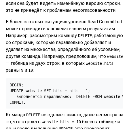
если она будет видеть изменённую версию строки,
это не приведёт к проблемам несогласованности.
В более сложных ситуациях уровень Read Committed
может приводить к нежелательным результатам.
Например, рассмотрим команду
, работающую
DELETE
со строками, которые параллельно добавляет и
удаляет из множества, определённого её условием,
другая команда. Например, предположим, что
website
— таблица из двух строк, в которых
website.hits
равны
и
:
9
10
BEGIN;

UPDATE website SET hits = hits + 1;

-- выполняется параллельно:  DELETE FROM website WHE
Команда
не сделает ничего, даже несмотря на
DELETE
то, что строка с
была в таблице и
website.hits = 10
до, и после выполнения
. Это происходит
UPDATE