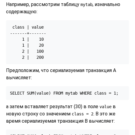
Например, рассмотрим таблицу
, изначально
mytab
содержащую:
 class | value

-------+-------

     1 |    10

     1 |    20

     2 |   100

Предположим, что сериализуемая транзакция A
вычисляет:
а затем вставляет результат (30) в поле
в
value
новую строку со значением
. В это же
class
= 2
время сериализуемая транзакция B вычисляет: