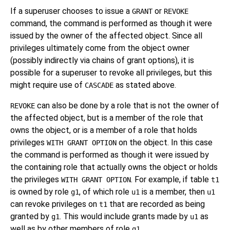
If a superuser chooses to issue a
or
GRANT
REVOKE
command, the command is performed as though it were
issued by the owner of the affected object. Since all
privileges ultimately come from the object owner
(possibly indirectly via chains of grant options), it is
possible for a superuser to revoke all privileges, but this
might require use of
as stated above.
CASCADE
can also be done by a role that is not the owner of
REVOKE
the affected object, but is a member of the role that
owns the object, or is a member of a role that holds
privileges
on the object. In this case
WITH GRANT OPTION
the command is performed as though it were issued by
the containing role that actually owns the object or holds
the privileges
. For example, if table
WITH GRANT OPTION
t1
is owned by role
, of which role
is a member, then
g1
u1
u1
can revoke privileges on
that are recorded as being
t1
granted by
. This would include grants made by
as
g1
u1
well as by other members of role
.
g1