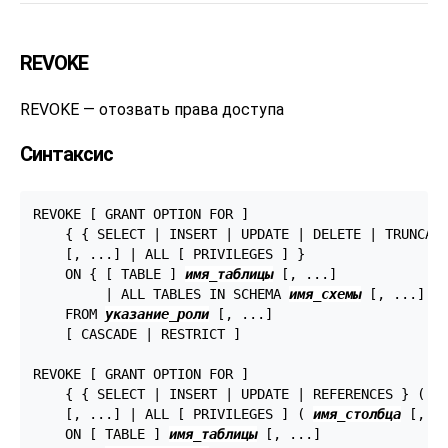
REVOKE
REVOKE — отозвать права доступа
Синтаксис
REVOKE [ GRANT OPTION FOR ]

    { { SELECT | INSERT | UPDATE | DELETE | TRUNCATE
    [, ...] | ALL [ PRIVILEGES ] }

    ON { [ TABLE ] 
имя_таблицы
 [, ...]

         | ALL TABLES IN SCHEMA 
имя_схемы
 [, ...] }

    FROM 
указание_роли
 [, ...]

    [ CASCADE | RESTRICT ]

REVOKE [ GRANT OPTION FOR ]

    { { SELECT | INSERT | UPDATE | REFERENCES } ( 
и
    [, ...] | ALL [ PRIVILEGES ] ( 
имя_столбца
 [, ..
    ON [ TABLE ] 
имя_таблицы
 [, ...]
