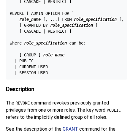
    [ CASCADE | RESTRICT ]

REVOKE [ ADMIN OPTION FOR ]

role_name
 [, ...] FROM 
role_specification
 [, ...
    [ GRANTED BY 
role_specification
 ]

    [ CASCADE | RESTRICT ]

where 
role_specification
 can be:
    [ GROUP ] 
role_name
  | PUBLIC

  | CURRENT_USER

Description
The
command revokes previously granted
REVOKE
privileges from one or more roles. The key word
PUBLIC
refers to the implicitly defined group of all roles.
See the description of the
GRANT
command for the