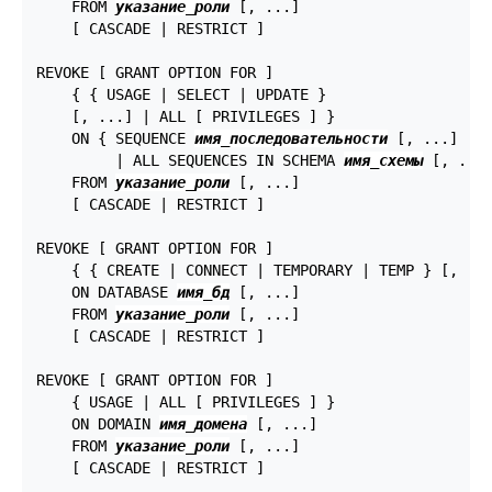
    FROM 
указание_роли
 [, ...]

    [ CASCADE | RESTRICT ]

REVOKE [ GRANT OPTION FOR ]

    { { USAGE | SELECT | UPDATE }

    [, ...] | ALL [ PRIVILEGES ] }

    ON { SEQUENCE 
имя_последовательности
 [, ...]

         | ALL SEQUENCES IN SCHEMA 
имя_схемы
 [, ...]
    FROM 
указание_роли
 [, ...]

    [ CASCADE | RESTRICT ]

REVOKE [ GRANT OPTION FOR ]

    { { CREATE | CONNECT | TEMPORARY | TEMP } [, ...
    ON DATABASE 
имя_бд
 [, ...]

    FROM 
указание_роли
 [, ...]

    [ CASCADE | RESTRICT ]

REVOKE [ GRANT OPTION FOR ]

    { USAGE | ALL [ PRIVILEGES ] }

    ON DOMAIN 
имя_домена
 [, ...]

    FROM 
указание_роли
 [, ...]

    [ CASCADE | RESTRICT ]
