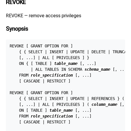
REVOKE
REVOKE — remove access privileges
Synopsis
REVOKE [ GRANT OPTION FOR ]

    { { SELECT | INSERT | UPDATE | DELETE | TRUNCATE
    [, ...] | ALL [ PRIVILEGES ] }

    ON { [ TABLE ] 
table_name
 [, ...]

         | ALL TABLES IN SCHEMA 
schema_name
 [, ...] 
    FROM 
role_specification
 [, ...]

    [ CASCADE | RESTRICT ]

REVOKE [ GRANT OPTION FOR ]

    { { SELECT | INSERT | UPDATE | REFERENCES } ( 
c
    [, ...] | ALL [ PRIVILEGES ] ( 
column_name
 [, ..
    ON [ TABLE ] 
table_name
 [, ...]

    FROM 
role_specification
 [, ...]

    [ CASCADE | RESTRICT ]
