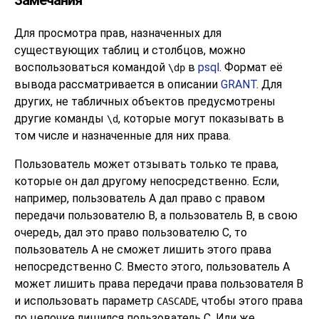
Для просмотра прав, назначенных для
существующих таблиц и столбцов, можно
воспользоваться командой
в
psql
. Формат её
\dp
вывода рассматривается в описании
GRANT
. Для
других, не табличных объектов предусмотрены
другие команды
, которые могут показывать в
\d
том числе и назначенные для них права.
Пользователь может отзывать только те права,
которые он дал другому непосредственно. Если,
например, пользователь A дал право с правом
передачи пользователю B, а пользователь B, в свою
очередь, дал это право пользователю C, то
пользователь A не сможет лишить этого права
непосредственно C. Вместо этого, пользователь A
может лишить права передачи права пользователя B
и использовать параметр
, чтобы этого права
CASCADE
по цепочке лишился пользователь C. Или же,