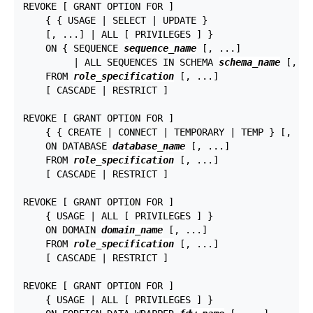
REVOKE [ GRANT OPTION FOR ]

    { { USAGE | SELECT | UPDATE }

    [, ...] | ALL [ PRIVILEGES ] }

    ON { SEQUENCE 
sequence_name
 [, ...]

         | ALL SEQUENCES IN SCHEMA 
schema_name
 [, ..
    FROM 
role_specification
 [, ...]

    [ CASCADE | RESTRICT ]

REVOKE [ GRANT OPTION FOR ]

    { { CREATE | CONNECT | TEMPORARY | TEMP } [, ...
    ON DATABASE 
database_name
 [, ...]

    FROM 
role_specification
 [, ...]

    [ CASCADE | RESTRICT ]

REVOKE [ GRANT OPTION FOR ]

    { USAGE | ALL [ PRIVILEGES ] }

    ON DOMAIN 
domain_name
 [, ...]

    FROM 
role_specification
 [, ...]

    [ CASCADE | RESTRICT ]

REVOKE [ GRANT OPTION FOR ]

    { USAGE | ALL [ PRIVILEGES ] }
