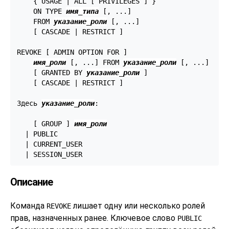
    { USAGE | ALL [ PRIVILEGES ] }

    ON TYPE 
имя_типа
 [, ...]

    FROM 
указание_роли
 [, ...]

    [ CASCADE | RESTRICT ]

REVOKE [ ADMIN OPTION FOR ]

имя_роли
 [, ...] FROM 
указание_роли
 [, ...]

    [ GRANTED BY 
указание_роли
 ]

    [ CASCADE | RESTRICT ]

Здесь 
указание_роли
:
    [ GROUP ] 
имя_роли
  | PUBLIC

  | CURRENT_USER

  | SESSION_USER
Описание
Команда
лишает одну или несколько ролей
REVOKE
прав, назначенных ранее. Ключевое слово
PUBLIC