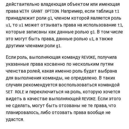
действительно владеющая объектом или имеющая
права
. Например, если таблица
WITH GRANT OPTION
t1
принадлежит роли
, членом которой является роль
g1
, то
может отзывать права на использование
,
u1
u1
t1
которые записаны как данные ролью
. В том числе
g1
это могут быть права, данные ролью
, а также
u1
другими членами роли
.
g1
Если роль, выполняющая команду
, получила
REVOKE
указанные права косвенно по нескольким путям
членства ролей, какая именно роль будет выбрана
для выполнения команды, не определено. В таких
случаях рекомендуется воспользоваться командой
и переключиться на роль, которую хочется
SET ROLE
видеть в качестве выполняющей
. Если этого
REVOKE
не сделать, могут быть отозваны не те права, что
планировалось, либо отозвать права вообще не
удастся.