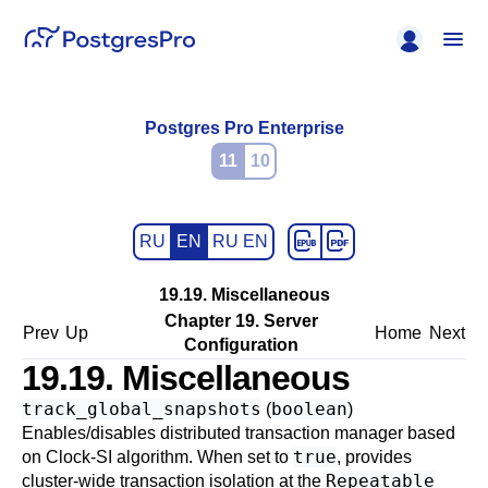
Postgres Pro Enterprise
11
10
RU
EN
RU EN
19.19. Miscellaneous
Chapter 19. Server
Prev
Up
Home
Next
Configuration
19.19. Miscellaneous
track_global_snapshots
boolean
(
)
Enables/disables distributed transaction manager based
true
on Clock-SI algorithm. When set to
, provides
Repeatable
cluster-wide transaction isolation at the