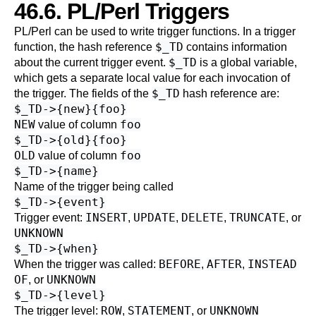
46.6. PL/Perl Triggers
PL/Perl can be used to write trigger functions. In a trigger
$_TD
function, the hash reference
contains information
$_TD
about the current trigger event.
is a global variable,
which gets a separate local value for each invocation of
$_TD
the trigger. The fields of the
hash reference are:
$_TD->{new}{foo}
NEW
foo
value of column
$_TD->{old}{foo}
OLD
foo
value of column
$_TD->{name}
Name of the trigger being called
$_TD->{event}
INSERT
UPDATE
DELETE
TRUNCATE
Trigger event:
,
,
,
, or
UNKNOWN
$_TD->{when}
BEFORE
AFTER
INSTEAD
When the trigger was called:
,
,
OF
UNKNOWN
, or
$_TD->{level}
ROW
STATEMENT
UNKNOWN
The trigger level:
,
, or