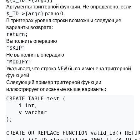
Аргументы триггерной функции. Не определено, если
$_TD->{argc}
равно 0.
В триггерах уровня строки возможны следующие
варианты возврата:
return;
Выполнить операцию
"SKIP"
Не выполнять операцию
"MODIFY"
NEW
Указывает, что строка
была изменена триггерной
функцией
Следующий пример триггерной функции
иллюстрирует описанные выше варианты:
CREATE TABLE test (

    i int,

    v varchar

);

CREATE OR REPLACE FUNCTION valid_id() RETUR
    if (($_TD->{new}{i} >= 100) || ($_TD->{