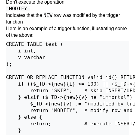
Don't execute the operation
"MODIFY"
NEW
Indicates that the
row was modified by the trigger
function
Here is an example of a trigger function, illustrating some
of the above:
CREATE TABLE test (

    i int,

    v varchar

);

CREATE OR REPLACE FUNCTION valid_id() RETUR
    if (($_TD->{new}{i} >= 100) || ($_TD->{
        return "SKIP";    # skip INSERT/UPD
    } elsif ($_TD->{new}{v} ne "immortal") 
        $_TD->{new}{v} .= "(modified by tri
        return "MODIFY";  # modify row and 
    } else {

        return;           # execute INSERT/
    }
