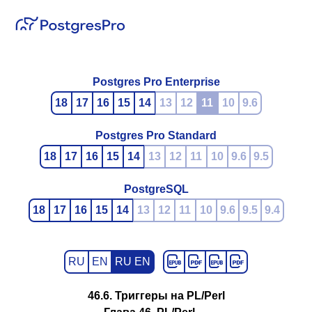
Postgres Pro Enterprise
18
17
16
15
14
13
12
11
10
9.6
Postgres Pro Standard
18
17
16
15
14
13
12
11
10
9.6
9.5
PostgreSQL
18
17
16
15
14
13
12
11
10
9.6
9.5
9.4
RU
EN
RU EN
46.6. Триггеры на PL/Perl