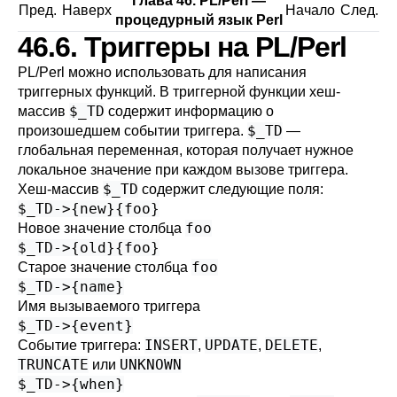
Глава 46. PL/Perl —
Пред.
Наверх
Начало
След.
процедурный язык Perl
46.6. Триггеры на PL/Perl
PL/Perl можно использовать для написания
триггерных функций. В триггерной функции хеш-
$_TD
массив
содержит информацию о
$_TD
произошедшем событии триггера.
—
глобальная переменная, которая получает нужное
локальное значение при каждом вызове триггера.
$_TD
Хеш-массив
содержит следующие поля:
$_TD->{new}{foo}
foo
Новое значение столбца
$_TD->{old}{foo}
foo
Старое значение столбца
$_TD->{name}
Имя вызываемого триггера
$_TD->{event}
INSERT
UPDATE
DELETE
Событие триггера:
,
,
,
TRUNCATE
UNKNOWN
или
$_TD->{when}