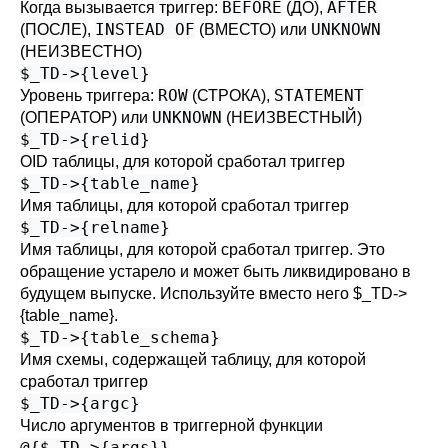
BEFORE
AFTER
Когда вызывается триггер:
(ДО),
INSTEAD OF
UNKNOWN
(ПОСЛЕ),
(ВМЕСТО) или
(НЕИЗВЕСТНО)
$_TD->{level}
ROW
STATEMENT
Уровень триггера:
(СТРОКА),
UNKNOWN
(ОПЕРАТОР) или
(НЕИЗВЕСТНЫЙ)
$_TD->{relid}
OID таблицы, для которой сработал триггер
$_TD->{table_name}
Имя таблицы, для которой сработал триггер
$_TD->{relname}
Имя таблицы, для которой сработал триггер. Это
обращение устарело и может быть ликвидировано в
будущем выпуске. Используйте вместо него $_TD->
{table_name}.
$_TD->{table_schema}
Имя схемы, содержащей таблицу, для которой
сработал триггер
$_TD->{argc}
Число аргументов в триггерной функции
@{$_TD->{args}}