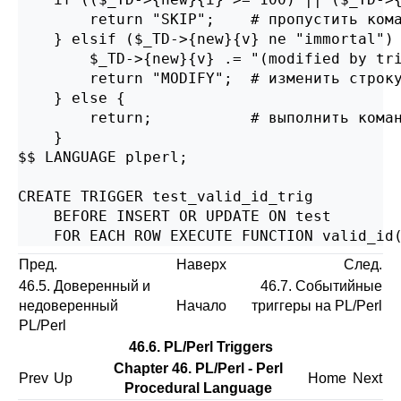
        return "SKIP";    # пропустить кома
    } elsif ($_TD->{new}{v} ne "immortal") 
        $_TD->{new}{v} .= "(modified by tri
        return "MODIFY";  # изменить строку
    } else {

        return;           # выполнить коман
    }

$$ LANGUAGE plperl;

CREATE TRIGGER test_valid_id_trig

    BEFORE INSERT OR UPDATE ON test

    FOR EACH ROW EXECUTE FUNCTION valid_id
Пред.
Наверх
След.
46.5. Доверенный и
46.7. Событийные
недоверенный
Начало
триггеры на PL/Perl
PL/Perl
46.6. PL/Perl Triggers
Chapter 46. PL/Perl - Perl
Prev
Up
Home
Next
Procedural Language