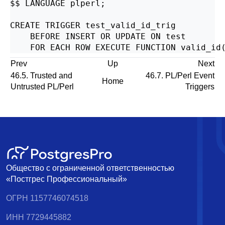
$$ LANGUAGE plperl;

CREATE TRIGGER test_valid_id_trig

    BEFORE INSERT OR UPDATE ON test

Prev
Up
Next
46.5. Trusted and
46.7. PL/Perl Event
Home
Untrusted PL/Perl
Triggers
Общество с ограниченной ответственностью
«Постгрес Профессиональный»
ОГРН 1157746074518
ИНН 7729445882