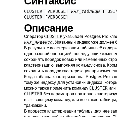
Синтаксис
CLUSTER [VERBOSE] 
имя_таблицы
 [ USI
CLUSTER [VERBOSE]
Описание
CLUSTER
Оператор
указывает
Postgres Pro
кла
имя_индекса
. Указанный индекс уже должен 
В результате кластеризации таблицы её содер
одноразовой операцией: последующие изменени
сохранять порядок новых или изменённых строк
кластеризацию, выполняя команду снова. Кром
сохранить порядок кластеризации при изменения
Когда таблица кластеризована,
Postgres Pro
зап
тому же индексу. Для установки индекса, кото
CLUSTER
можно также применить команду
или
CLUSTER
без параметров повторно кластеризу
вызывающему команду, или все такие таблицы,
транзакции.
В процессе кластеризации таблицы для неё з
C
(чтению и записи) с таблицей до завершения