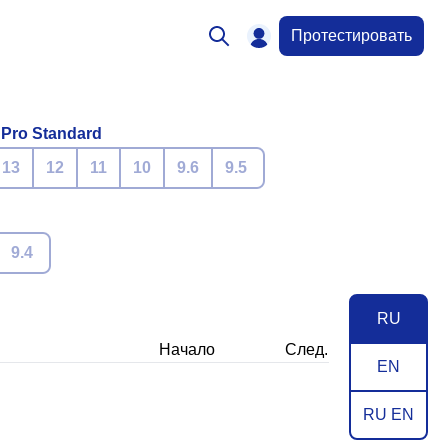
Протестировать
 Pro Standard
13
12
11
10
9.6
9.5
9.4
RU
Начало
След.
EN
RU EN