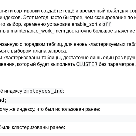
ния и сортировки создаётся ещё и временный файл для со
ндексов. Этот метод часто быстрее, чем сканирование по и
off
его выбор, временно установив
enable_sort
в
.
ить в
maintenance_work_mem
достаточно большое значение 
вязанную с порядком таблиц, для вновь кластеризуемых таб
ся с выбором плана запроса.
м кластеризованы таблицы, достаточно лишь один раз вруч
CLUSTER
ивания, который будет выполнять
без параметров,
employees_ind
её индексу
:
nd;
ому же индексу, что был использован ранее:
 были кластеризованы ранее: