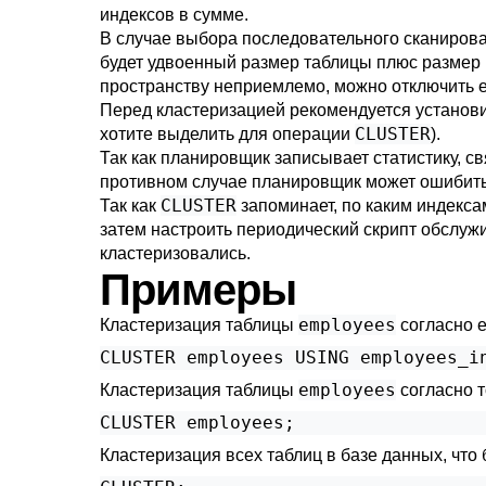
индексов в сумме.
В случае выбора последовательного сканирова
будет удвоенный размер таблицы плюс размер и
пространству неприемлемо, можно отключить 
Перед кластеризацией рекомендуется установ
CLUSTER
хотите выделить для операции
).
Так как планировщик записывает статистику, с
противном случае планировщик может ошибить
CLUSTER
Так как
запоминает, по каким индекса
затем настроить периодический скрипт обслуж
кластеризовались.
Примеры
employees
Кластеризация таблицы
согласно 
CLUSTER employees USING employees_i
employees
Кластеризация таблицы
согласно т
CLUSTER employees;
Кластеризация всех таблиц в базе данных, что