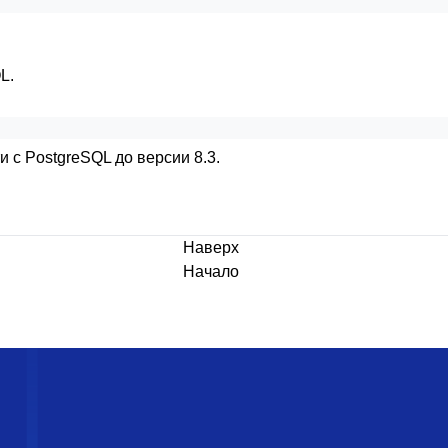
L.
ти с
PostgreSQL
до версии 8.3.
Наверх
Начало