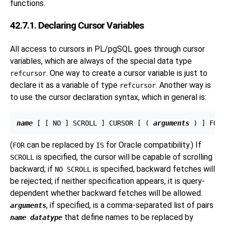
functions.
42.7.1. Declaring Cursor Variables
All access to cursors in
PL/pgSQL
goes through cursor
variables, which are always of the special data type
. One way to create a cursor variable is just to
refcursor
declare it as a variable of type
. Another way is
refcursor
to use the cursor declaration syntax, which in general is:
name
 [
 [
 NO 
] SCROLL 
] CURSOR [
 ( 
arguments
 ) 
] FOR
(
can be replaced by
for
Oracle
compatibility.) If
FOR
IS
is specified, the cursor will be capable of scrolling
SCROLL
backward; if
is specified, backward fetches will
NO SCROLL
be rejected; if neither specification appears, it is query-
dependent whether backward fetches will be allowed.
, if specified, is a comma-separated list of pairs
arguments
that define names to be replaced by
name
datatype