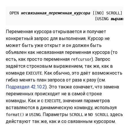
OPEN 
несвязанная_переменная_курсора
 [
[
NO
] SCROLL
] F
                                     [
USING 
выражен
Переменная курсора открывается и получает
конкретный запрос для выполнения. Курсор не
может быть уже открыт и он должен быть
объявлен как несвязанная переменная курсора (то
есть, как просто переменная
). Запрос
refcursor
задаётся строковым выражением, так же, как в
команде
. Как обычно, это даёт возможность
EXECUTE
гибко менять план запроса от раза к разу (см.
Подраздел 42.10.2
). Это также означает, что замена
переменных происходит не в самой строке
команды. Как и с
, значения параметров
EXECUTE
вставляются в динамическую команду, используя
и
. Параметры
и
здесь
format()
USING
SCROLL
NO SCROLL
действуют так же, как и со связанным курсором.