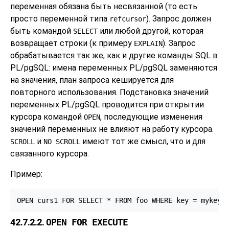
переменная обязана быть несвязанной (то есть
просто переменной типа
). Запрос должен
refcursor
быть командой
или любой другой, которая
SELECT
возвращает строки (к примеру
). Запрос
EXPLAIN
обрабатывается так же, как и другие команды SQL в
PL/pgSQL
: имена переменных
PL/pgSQL
заменяются
на значения, план запроса кешируется для
повторного использования. Подстановка значений
переменных
PL/pgSQL
проводится при открытии
курсора командой
, последующие изменения
OPEN
значений переменных не влияют на работу курсора.
и
имеют тот же смысл, что и для
SCROLL
NO SCROLL
связанного курсора.
Пример:
OPEN curs1 FOR SELECT * FROM foo WHERE key = mykey;
42.7.2.2.
OPEN FOR EXECUTE