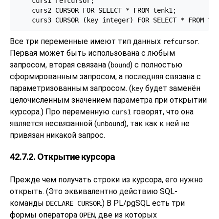
    curs1 refcursor;

    curs2 CURSOR FOR SELECT * FROM tenk1;

    curs3 CURSOR (key integer) FOR SELECT * FROM te
Все три переменные имеют тип данных
.
refcursor
Первая может быть использована с любым
запросом, вторая связана (
) с полностью
bound
сформированным запросом, а последняя связана с
параметризованным запросом. (
будет заменён
key
целочисленным значением параметра при открытии
курсора.) Про переменную
говорят, что она
curs1
является несвязанной (
), так как к ней не
unbound
привязан никакой запрос.
42.7.2. Открытие курсора
Прежде чем получать строки из курсора, его нужно
открыть. (Это эквивалентно действию SQL-
команды
.) В
PL/pgSQL
есть три
DECLARE CURSOR
формы оператора
, две из которых
OPEN