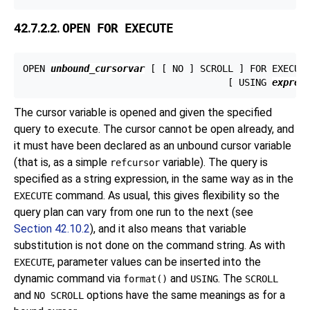
42.7.2.2.
OPEN FOR EXECUTE
OPEN 
unbound_cursorvar
 [
 [
 NO 
] SCROLL 
] FOR EXECUT
                                     [
 USING 
expres
The cursor variable is opened and given the specified
query to execute. The cursor cannot be open already, and
it must have been declared as an unbound cursor variable
(that is, as a simple
variable). The query is
refcursor
specified as a string expression, in the same way as in the
command. As usual, this gives flexibility so the
EXECUTE
query plan can vary from one run to the next (see
Section 42.10.2
), and it also means that variable
substitution is not done on the command string. As with
, parameter values can be inserted into the
EXECUTE
dynamic command via
and
. The
format()
USING
SCROLL
and
options have the same meanings as for a
NO SCROLL