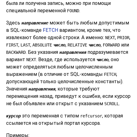
была ли получена запись, можно при помощи
специальной переменной
.
FOUND
Здесь
может быть любым допустимым
направление
в SQL-команде
FETCH
вариантом, кроме тех, что
извлекают более одной строки. А именно:
,
,
NEXT
PRIOR
,
,
,
,
или
FIRST
LAST
ABSOLUTE
число
RELATIVE
число
FORWARD
. Без указания
подразумевается
BACKWARD
направления
вариант
. Везде, где используется
, оно
NEXT
число
может определяться любым целочисленным
выражением (в отличие от SQL-команды
,
FETCH
допускающей только целочисленные константы).
Значения
, которые требуют
направления
перемещения назад, приведут к ошибке, если курсор
не был объявлен или открыт с указанием
.
SCROLL
это переменная с типом
, которая
курсор
refcursor
ссылается на открытый портал курсора.
Примеры: