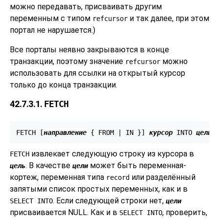
можно передавать, присваивать другим
переменным с типом
и так далее, при этом
refcursor
портал не нарушается.)
Все порталы неявно закрываются в конце
транзакции, поэтому значение
можно
refcursor
использовать для ссылки на открытый курсор
только до конца транзакции.
42.7.3.1.
FETCH
FETCH [
направление
 { FROM | IN }
] 
курсор
 INTO 
цель
;
извлекает следующую строку из курсора в
FETCH
. В качестве
может быть переменная-
цель
цели
кортеж, переменная типа
или разделённый
record
запятыми список простых переменных, как и в
. Если следующей строки нет,
SELECT INTO
цели
присваивается NULL. Как и в
, проверить,
SELECT INTO