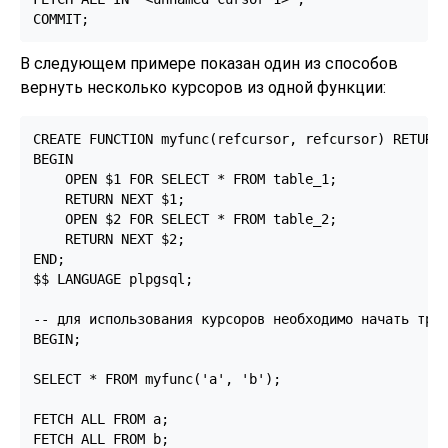
COMMIT;
В следующем примере показан один из способов
вернуть несколько курсоров из одной функции:
CREATE FUNCTION myfunc(refcursor, refcursor) RETURNS
BEGIN

    OPEN $1 FOR SELECT * FROM table_1;

    RETURN NEXT $1;

    OPEN $2 FOR SELECT * FROM table_2;

    RETURN NEXT $2;

END;

$$ LANGUAGE plpgsql;

-- для использования курсоров необходимо начать тран
BEGIN;

SELECT * FROM myfunc('a', 'b');

FETCH ALL FROM a;

FETCH ALL FROM b;
