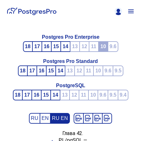
Postgres Pro Enterprise
18
17
16
15
14
13
12
11
10
9.6
Postgres Pro Standard
18
17
16
15
14
13
12
11
10
9.6
9.5
PostgreSQL
18
17
16
15
14
13
12
11
10
9.6
9.5
9.4
RU
EN
RU EN
Глава 42.
PL/pgSQL
—