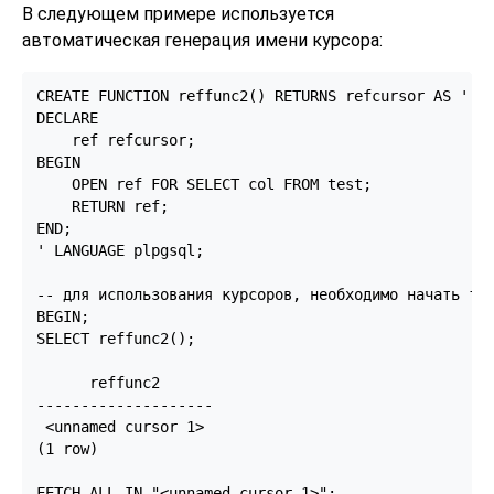
В следующем примере используется
автоматическая генерация имени курсора:
CREATE FUNCTION reffunc2() RETURNS refcursor AS '

DECLARE

    ref refcursor;

BEGIN

    OPEN ref FOR SELECT col FROM test;

    RETURN ref;

END;

' LANGUAGE plpgsql;

-- для использования курсоров, необходимо начать тра
BEGIN;

SELECT reffunc2();

      reffunc2

--------------------

 <unnamed cursor 1>

(1 row)

FETCH ALL IN "<unnamed cursor 1>";
