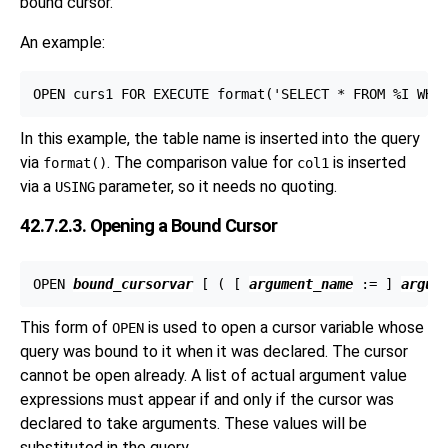
bound cursor.
An example:
In this example, the table name is inserted into the query
via
. The comparison value for
is inserted
format()
col1
via a
parameter, so it needs no quoting.
USING
42.7.2.3. Opening a Bound Cursor
OPEN 
bound_cursorvar
 [
 ( [
argument_name
 := 
] 
argum
This form of
is used to open a cursor variable whose
OPEN
query was bound to it when it was declared. The cursor
cannot be open already. A list of actual argument value
expressions must appear if and only if the cursor was
declared to take arguments. These values will be
substituted in the query.