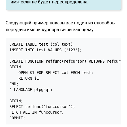
имя, если не будет переопределена.
Следующий пример показывает один из способов
передачи имени курсора вызывающему:
CREATE TABLE test (col text);

INSERT INTO test VALUES ('123');

CREATE FUNCTION reffunc(refcursor) RETURNS refcursor
BEGIN

    OPEN $1 FOR SELECT col FROM test;

    RETURN $1;

END;

' LANGUAGE plpgsql;

BEGIN;

SELECT reffunc('funccursor');

FETCH ALL IN funccursor;

COMMIT;