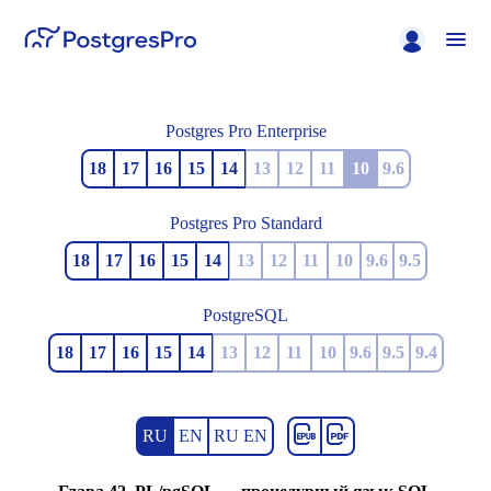
Postgres Pro Enterprise
18
17
16
15
14
13
12
11
10
9.6
Postgres Pro Standard
18
17
16
15
14
13
12
11
10
9.6
9.5
PostgreSQL
18
17
16
15
14
13
12
11
10
9.6
9.5
9.4
RU
EN
RU EN