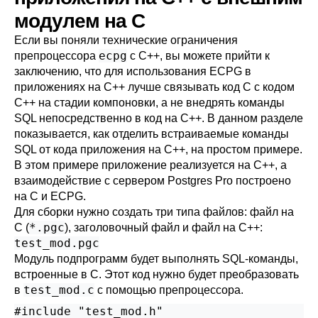
модулем на C
Если вы поняли технические ограничения
ecpg
препроцессора
с C++, вы можете прийти к
заключению, что для использования ECPG в
приложениях на C++ лучше связывать код C с кодом
C++ на стадии компоновки, а не внедрять команды
SQL непосредственно в код на C++. В данном разделе
показывается, как отделить встраиваемые команды
SQL от кода приложения на C++, на простом примере.
В этом примере приложение реализуется на C++, а
взаимодействие с сервером Postgres Pro построено
на C и ECPG.
Для сборки нужно создать три типа файлов: файл на
*.pgc
C (
), заголовочный файл и файл на C++:
test_mod.pgc
Модуль подпрограмм будет выполнять SQL-команды,
встроенные в C. Этот код нужно будет преобразовать
test_mod.c
в
с помощью препроцессора.
#include "test_mod.h"
