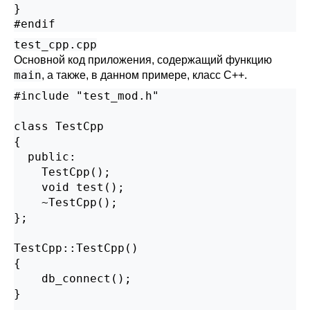
}

#endif
test_cpp.cpp
Основной код приложения, содержащий функцию
main
, а также, в данном примере, класс C++.
#include "test_mod.h"

class TestCpp

{

  public:

    TestCpp();

    void test();

    ~TestCpp();

};

TestCpp::TestCpp()

{

    db_connect();

}
