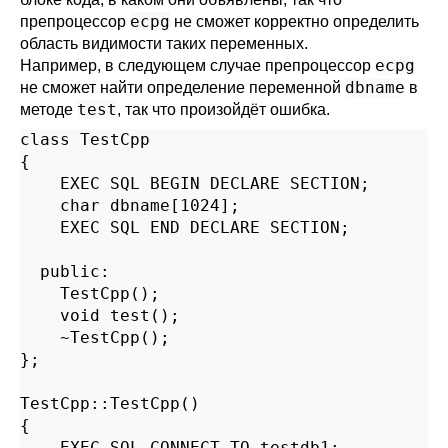
ecpg
препроцессор
не сможет корректно определить
область видимости таких переменных.
ecpg
Например, в следующем случае препроцессор
dbname
не сможет найти определение переменной
в
test
методе
, так что произойдёт ошибка.
class TestCpp

{

    EXEC SQL BEGIN DECLARE SECTION;

    char dbname[1024];

    EXEC SQL END DECLARE SECTION;

  public:

    TestCpp();

    void test();

    ~TestCpp();

};

TestCpp::TestCpp()

{

    EXEC SQL CONNECT TO testdb1;
