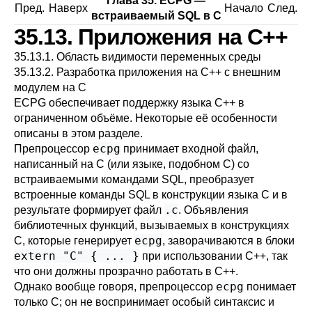
Глава 35.
ECPG
—
Пред.
Наверх
Начало
След.
встраиваемый
SQL
в C
35.13. Приложения на
C++
35.13.1. Область видимости переменных среды
35.13.2. Разработка приложения на C++ с внешним
модулем на C
ECPG обеспечивает поддержку языка C++ в
ограниченном объёме. Некоторые её особенности
описаны в этом разделе.
ecpg
Препроцессор
принимает входной файл,
написанный на C (или языке, подобном C) со
встраиваемыми командами SQL, преобразует
встроенные команды SQL в конструкции языка C и в
.c
результате формирует файл
. Объявления
библиотечных функций, вызываемых в конструкциях
ecpg
C, которые генерирует
, заворачиваются в блоки
extern "C" { ... }
при использовании C++, так
что они должны прозрачно работать в C++.
ecpg
Однако вообще говоря, препроцессор
понимает
только C; он не воспринимает особый синтаксис и