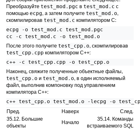
test_mod.pgc
test_mod.c
Преобразуйте
в
с
ecpg
test_mod.o
помощью
, а затем получите
,
test_mod.c
скомпилировав
компилятором C:
ecpg -o test_mod.c test_mod.pgc

cc -c test_mod.c -o test_mod.o
test_cpp.o
После этого получите
, скомпилировав
test_cpp.cpp
компилятором C++:
c++ -c test_cpp.cpp -o test_cpp.o
Наконец, свяжите полученные объектные файлы,
test_cpp.o
test_mod.o
и
, в один исполняемый
файл, выполнив компоновку под управлением
компилятора C++:
c++ test_cpp.o test_mod.o -lecpg -o test_c
Пред.
Наверх
След.
35.12. Большие
35.14. Команды
Начало
объекты
встраиваемого SQL