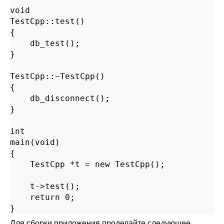
void

TestCpp::test()

{

    db_test();

}

TestCpp::~TestCpp()

{

    db_disconnect();

}

int

main(void)

{

    TestCpp *t = new TestCpp();

    t->test();

    return 0;

}
Для сборки приложения проделайте следующее.