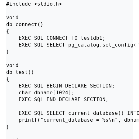
#include <stdio.h>

void

db_connect()

{

    EXEC SQL CONNECT TO testdb1;

    EXEC SQL SELECT pg_catalog.set_config('
}

void

db_test()

{

    EXEC SQL BEGIN DECLARE SECTION;

    char dbname[1024];

    EXEC SQL END DECLARE SECTION;

    EXEC SQL SELECT current_database() INTO
    printf("current_database = %s\n", dbnam
}
