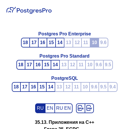
Postgres Pro Enterprise
18
17
16
15
14
13
12
11
10
9.6
Postgres Pro Standard
18
17
16
15
14
13
12
11
10
9.6
9.5
PostgreSQL
18
17
16
15
14
13
12
11
10
9.6
9.5
9.4
RU
EN
RU EN
35.13. Приложения на
C++