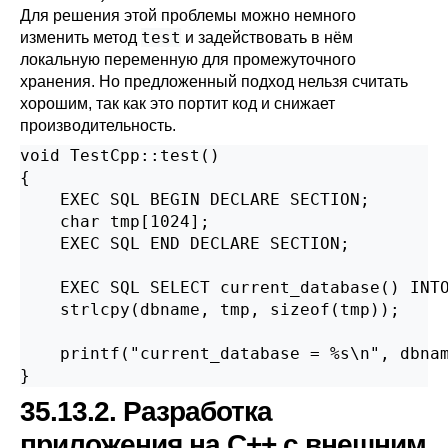
Для решения этой проблемы можно немного
test
изменить метод
и задействовать в нём
локальную переменную для промежуточного
хранения. Но предложенный подход нельзя считать
хорошим, так как это портит код и снижает
производительность.
void TestCpp::test()

{

    EXEC SQL BEGIN DECLARE SECTION;

    char tmp[1024];

    EXEC SQL END DECLARE SECTION;

    EXEC SQL SELECT current_database() INTO
    strlcpy(dbname, tmp, sizeof(tmp));

    printf("current_database = %s\n", dbnam
}
35.13.2. Разработка
приложения на C++ с внешним