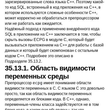
зарезервированные слова языка C++. Поэтому какой-
то код SQL, встроенный в код приложения на C++, в
котором используются сложные особенности C++,
может корректно не обработаться препроцессором
или не работать как ожидается.
Надёжный подход к применению внедрённого кода
SQL в приложении на C++ заключается в том, чтобы
скрыть вызовы ECPG в модуле C, который будет
вызываться приложением на C++ для работы с базой
данных и который будет скомпонован с остальным
кодом C++. Подробнее это описано в
Подразделе 35.13.2
.
35.13.1. Область видимости
переменных среды
ecpg
Препроцессор
имеет понимание области
видимости переменных в C. С языком C это довольно
просто, так как область видимости переменных
определяется их блоками кода. В C++, однако,
переменные-члены класса задействуются не в том
блоке кода, в каком они объявлены, так что