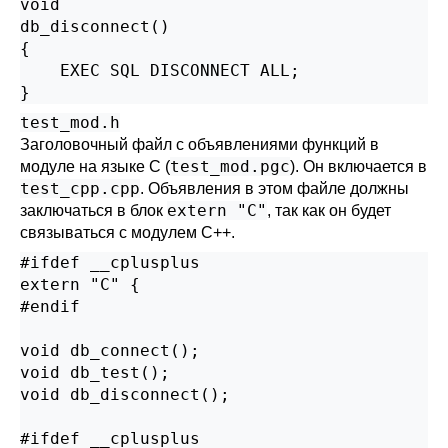
void

db_disconnect()

{

    EXEC SQL DISCONNECT ALL;

}
test_mod.h
Заголовочный файл с объявлениями функций в
test_mod.pgc
модуле на языке C (
). Он включается в
test_cpp.cpp
. Объявления в этом файле должны
extern "C"
заключаться в блок
, так как он будет
связываться с модулем C++.
#ifdef __cplusplus

extern "C" {

#endif

void db_connect();

void db_test();

void db_disconnect();

#ifdef __cplusplus
