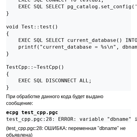
    EXEC SQL SELECT pg_catalog.set_config('
}

void Test::test()

{

    EXEC SQL SELECT current_database() INTO
    printf("current_database = %s\n", dbnam
}

TestCpp::~TestCpp()

{

    EXEC SQL DISCONNECT ALL;

}
При обработке данного кода будет выдано
сообщение:
ecpg test_cpp.pgc
(test_cpp.pgc:28: ОШИБКА: переменная "dbname" не
объявлена)