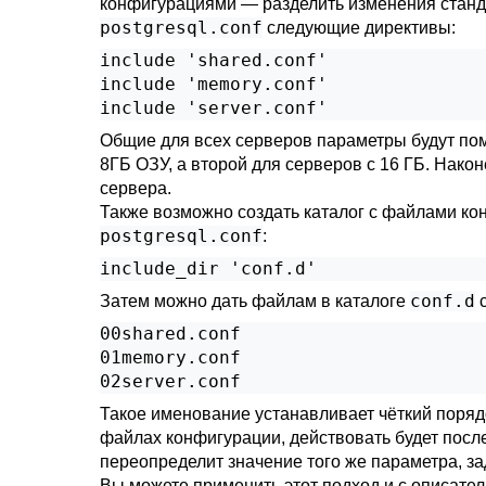
конфигурациями — разделить изменения станд
postgresql.conf
следующие директивы:
include 'shared.conf'

include 'memory.conf'

include 'server.conf'
Общие для всех серверов параметры будут по
8ГБ ОЗУ, а второй для серверов с 16 ГБ. Нако
сервера.
Также возможно создать каталог с файлами ко
postgresql.conf
:
include_dir 'conf.d'
conf.d
Затем можно дать файлам в каталоге
с
00shared.conf

01memory.conf

02server.conf
Такое именование устанавливает чёткий порядо
файлах конфигурации, действовать будет посл
переопределит значение того же параметра, з
Вы можете применить этот подход и с описат