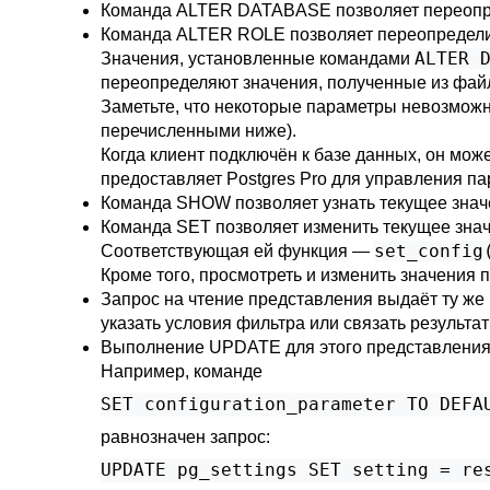
Команда
ALTER DATABASE
позволяет переопр
Команда
ALTER ROLE
позволяет переопределит
ALTER 
Значения, установленные командами
переопределяют значения, полученные из файл
Заметьте, что некоторые параметры невозможно
перечисленными ниже).
Когда клиент подключён к базе данных, он мо
предоставляет
Postgres Pro
для управления па
Команда
SHOW
позволяет узнать текущее зна
Команда
SET
позволяет изменить текущее знач
set_config
Соответствующая ей функция —
Кроме того, просмотреть и изменить значения
Запрос на чтение представления выдаёт ту же
указать условия фильтра или связать результа
Выполнение
UPDATE
для этого представления
Например, команде
SET configuration_parameter TO DEFA
равнозначен запрос:
UPDATE pg_settings SET setting = re