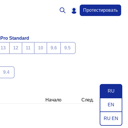
Протестировать
 Pro Standard
13
12
11
10
9.6
9.5
9.4
RU
Начало
След.
EN
RU EN