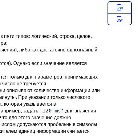
яти типов: логический, строка, целое,
тра:
ачения), либо как достаточно однозначный
тся). Однако если значение является
ается только для параметров, принимающих
 число не требуется.
они описывают количества информации или
минуты. При указании только числового
, которая указывается в
'120 ms'
например, задать
для значения
что для этого значение должно
и числом допускаются пробельные символы.
жителем единиц информации считается