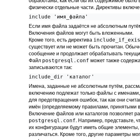
обработаны, как если бы их содержимое было 
физически отдельные части. Директивы включе
include 'имя_файла'
Если имя файла задаётся не абсолютным путём
Включения файлов могут быть вложенными.
include_if_exi
Кроме того, есть директива
существует или не может быть прочитан. Обыч
сообщение и продолжает обрабатывать текущи
postgresql.conf
Файл
может также содерж
записываются так:
include_dir 'каталог'
Имена, заданные не абсолютным путём, рассма
включению подлежат только файлы с именами
для предотвращения ошибок, так как они счит
имён (определяемому правилами, принятыми в C
Включение файлов или каталогов позволяет ра
postgresql.conf
. Например, представьте, 
их конфигурации будут иметь общие элементы,
различаться. Кроме того, другие параметры м