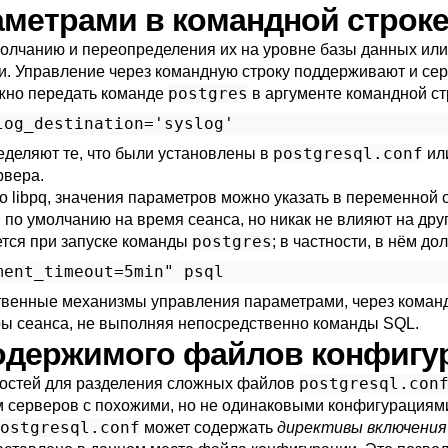
раметрами в командной строк
олчанию и переопределения их на уровне базы данных ил
ки. Управление через командную строку поддерживают и сер
postgres
ожно передать команде
в аргументе командной с
log_destination='syslog'
postgresql.conf
деляют те, что были установлены в
ил
рвера.
го
libpq
, значения параметров можно указать в переменной
 по умолчанию на время сеанса, но никак не влияют на дру
postgres
ется при запуске команды
; в частности, в нём д
ment_timeout=5min" psql
твенные механизмы управления параметрами, через командн
ры сеанса, не выполняя непосредственно команды SQL.
 содержимого файлов конфигу
postgresql.con
ностей для разделения сложных файлов
 серверов с похожими, но не одинаковыми конфигурациям
ostgresql.conf
может содержать
директивы включения