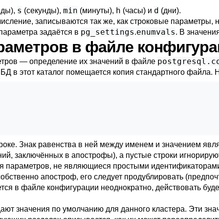
s
min
h
d
нды),
(секунды),
(минуты),
(часы) и
(дни).
сление, записываются так же, как строковые параметры, н
pg_settings
enumvals
 параметра задаётся в
.
. В значени
араметров в файле конфигур
postgresql.c
етров — определение их значений в файле
БД в этот каталог помещается копия стандартного файла. Н
роке. Знак равенства в ней между именем и значением яв
ний, заключённых в апострофы), а пустые строки игнорируют
ия параметров, не являющиеся простыми идентификаторами
обственно апостроф, его следует продублировать (предпоч
ется в файле конфигурации неоднократно, действовать буд
ают значения по умолчанию для данного кластера. Эти знач