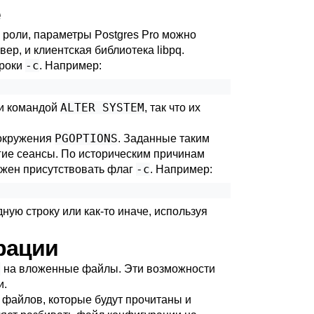
е
и роли, параметры
Postgres Pro
можно
вер, и клиентская библиотека
libpq
.
-c
троки
. Например:
ALTER SYSTEM
и командой
, так что их
PGOPTIONS
 окружения
. Заданные таким
гие сеансы. По историческим причинам
-c
олжен присутствовать флаг
. Например:
ую строку или как-то иначе, используя
рации
f
на вложенные файлы. Эти возможности
и.
файлов, которые будут прочитаны и