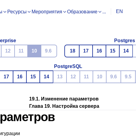
EN
ы
Ресурсы
Мероприятия
Образование
...
erprise
Postgres
12
11
10
9.6
18
17
16
15
14
PostgreSQL
17
16
15
14
13
12
11
10
9.6
9.5
19.1. Изменение параметров
Глава 19. Настройка сервера
араметров
игурации