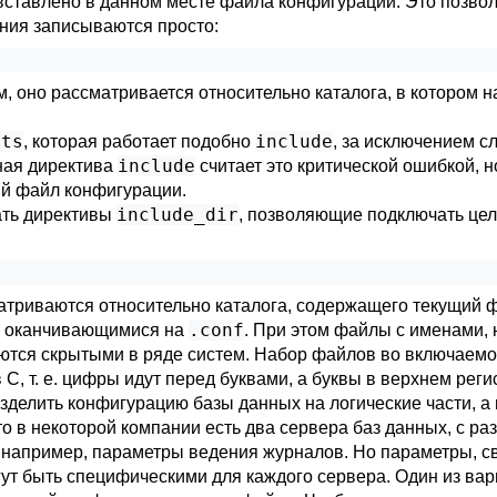
вставлено в данном месте файла конфигурации. Это позво
ния записываются просто:
, оно рассматривается относительно каталога, в котором
sts
include
, которая работает подобно
, за исключением с
include
ная директива
считает это критической ошибкой, 
й файл конфигурации.
include_dir
ать директивы
, позволяющие подключать цел
триваются относительно каталога, содержащего текущий ф
.conf
, оканчивающимися на
. При этом файлы с именами,
аются скрытыми в ряде систем. Набор файлов во включаемо
, т. е. цифры идут перед буквами, а буквы в верхнем реги
зделить конфигурацию базы данных на логические части, а
что в некоторой компании есть два сервера баз данных, с р
 например, параметры ведения журналов. Но параметры, св
огут быть специфическими для каждого сервера. Один из в