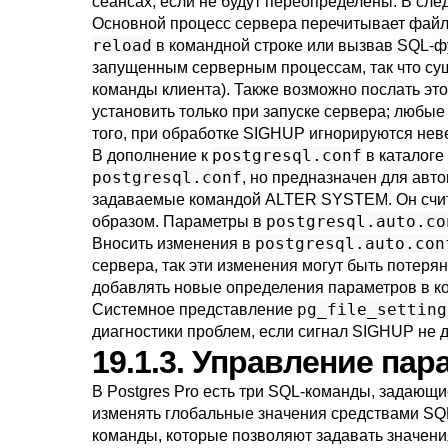
сеансах, если не будут переопределены. В сле
Основной процесс сервера перечитывает файл
reload
в командной строке или вызвав SQL-
запущенным серверным процессам, так что су
команды клиента). Также возможно послать эт
установить только при запуске сервера; любые
того, при обработке
SIGHUP
игнорируются неве
postgresql.conf
В дополнение к
в каталоге
postgresql.conf
, но предназначен для авт
задаваемые командой
ALTER SYSTEM
. Он сч
postgresql.auto.co
образом. Параметры в
postgresql.auto.con
Вносить изменения в
сервера, так эти изменения могут быть поте
добавлять новые определения параметров в к
pg_file_setting
Системное представление
диагностики проблем, если сигнал
SIGHUP
не д
19.1.3. Управление па
В
Postgres Pro
есть три SQL-команды, задающи
изменять глобальные значения средствами SQ
команды, которые позволяют задавать значени