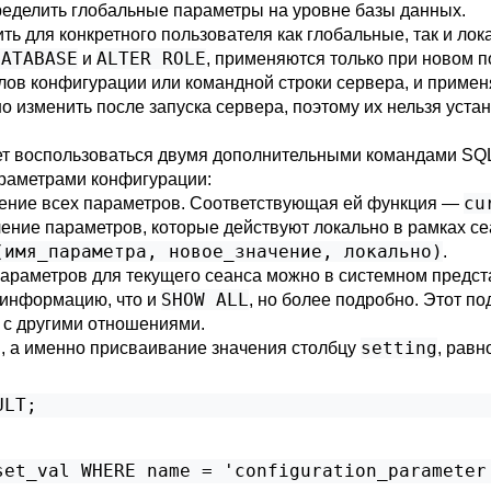
еделить глобальные параметры на уровне базы данных.
ь для конкретного пользователя как глобальные, так и ло
DATABASE
ALTER ROLE
и
, применяются только при новом п
ов конфигурации или командной строки сервера, и примен
 изменить после запуска сервера, поэтому их нельзя уста
жет воспользоваться двумя дополнительными командами SQ
раметрами конфигурации:
cu
чение всех параметров. Соответствующая ей функция —
ение параметров, которые действуют локально в рамках сеа
(имя_параметра, новое_значение, локально)
.
 параметров для текущего сеанса можно в системном предс
SHOW ALL
 информацию, что и
, но более подробно. Этот по
т с другими отношениями.
setting
, а именно присваивание значения столбцу
, рав
ULT;
set_val WHERE name = 'configuration_parameter