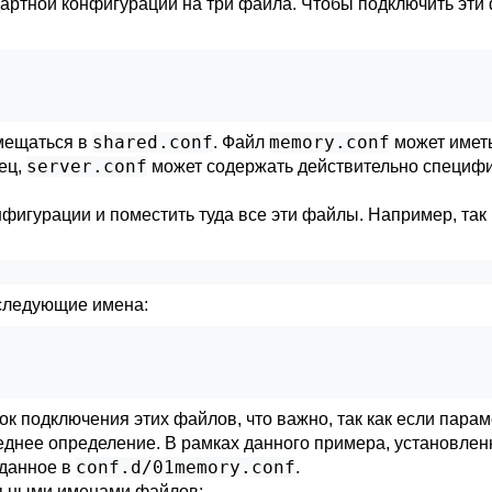
артной конфигурации на три файла. Чтобы подключить эти
shared.conf
memory.conf
мещаться в
. Файл
может иметь
server.conf
нец,
может содержать действительно специфи
нфигурации и поместить туда все эти файлы. Например, так
ледующие имена:
к подключения этих файлов, что важно, так как если парам
еднее определение. В рамках данного примера, установлен
conf.d/01memory.conf
аданное в
.
ельными именами файлов: