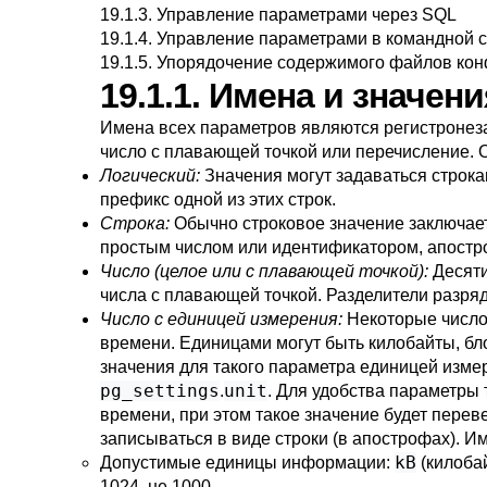
19.1.3. Управление параметрами через SQL
19.1.4. Управление параметрами в командной 
19.1.5. Упорядочение содержимого файлов ко
19.1.1. Имена и значен
Имена всех параметров являются регистронеза
число с плавающей точкой или перечисление. О
Логический:
Значения могут задаваться строк
префикс одной из этих строк.
Строка:
Обычно строковое значение заключает
простым числом или идентификатором, апостр
Число (целое или с плавающей точкой):
Десяти
числа с плавающей точкой. Разделители разряд
Число с единицей измерения:
Некоторые число
времени. Единицами могут быть килобайты, бло
значения для такого параметра единицей измер
pg_settings
unit
.
. Для удобства параметры
времени, при этом такое значение будет перев
записываться в виде строки (в апострофах). 
kB
Допустимые единицы информации:
(килоба
1024, не 1000.