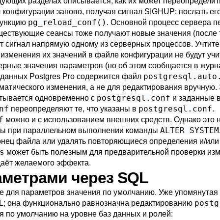
дующих разделах описывается, как их может переопределит
 конфигурации заново, получая сигнал
SIGHUP
; послать е
pg_reload_conf()
функцию
. Основной процесс сервера п
ществующие сеансы тоже получают новые значения (после 
от сигнал напрямую одному из серверных процессов. Учтит
 изменения их значений в файле конфигурации не будут уч
рные значения параметров (но об этом сообщается в журн
postgresql.auto
 данных
Postgres Pro
содержится файл
оматического изменения, а не для редактирования вручную
postgresql.conf
итывается одновременно с
и заданные в
nf
postgresql.conf
переопределяют те, что указаны в
.
f
можно и с использованием внешних средств. Однако это 
ALTER SYSTEM
ряны при параллельном выполнении команды
онец файла или удалять повторяющиеся определения и/или
s
может быть полезным для предварительной проверки изм
аёт желаемого эффекта.
раметрами через SQL
е для параметров значения по умолчанию. Уже упомянутая
postg
L; она функционально равнозначна редактированию
я по умолчанию на уровне баз данных и ролей: