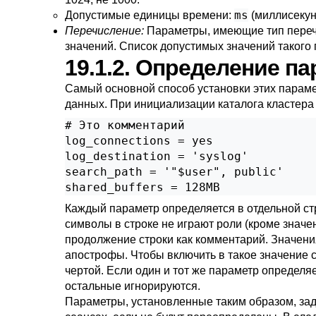
ms
Допустимые единицы времени:
(миллисеку
Перечисление:
Параметры, имеющие тип перечи
значений. Список допустимых значений такого
19.1.2. Определение п
Самый основной способ установки этих парам
данных. При инициализации каталога кластера 
# Это комментарий

log_connections = yes

log_destination = 'syslog'

search_path = '"$user", public'

shared_buffers = 128MB
Каждый параметр определяется в отдельной ст
символы в строке не играют роли (кроме значе
продолжение строки как комментарий. Значен
апострофы. Чтобы включить в такое значение с
чертой. Если один и тот же параметр определя
остальные игнорируются.
Параметры, установленные таким образом, зад