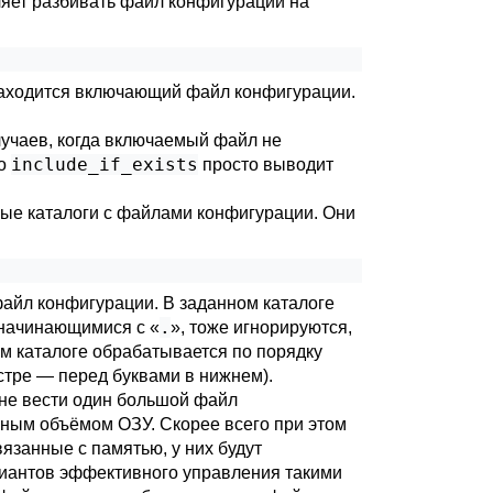
ляет разбивать файл конфигурации на
 находится включающий файл конфигурации.
лучаев, когда включаемый файл не
include_if_exists
но
просто выводит
ые каталоги с файлами конфигурации. Они
айл конфигурации. В заданном каталоге
.
 начинающимися с «
», тоже игнорируются,
м каталоге обрабатывается по порядку
стре — перед буквами в нижнем).
 не вести один большой файл
азным объёмом ОЗУ. Скорее всего при этом
язанные с памятью, у них будут
ариантов эффективного управления такими