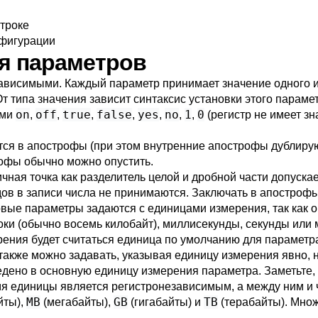
строке
нфигурации
ия параметров
висимыми. Каждый параметр принимает значение одного из п
т типа значения зависит синтаксис установки этого параме
on
off
true
false
yes
no
1
0
ами
,
,
,
,
,
,
,
(регистр не имеет зн
ся в апострофы (при этом внутренние апострофы дублирую
офы обычно можно опустить.
чная точка как разделитель целой и дробной части допуск
ов в записи числа не принимаются. Заключать в апострофы
вые параметры задаются с единицами измерения, так как 
ки (обычно восемь килобайт), миллисекунды, секунды или 
ения будет считаться единица по умолчанию для параметра
 также можно задавать, указывая единицу измерения явно, 
едено в основную единицу измерения параметра. Заметьте, 
Имя единицы является регистронезависимым, а между ним 
MB
GB
TB
йты),
(мегабайты),
(гигабайты) и
(терабайты). Мно