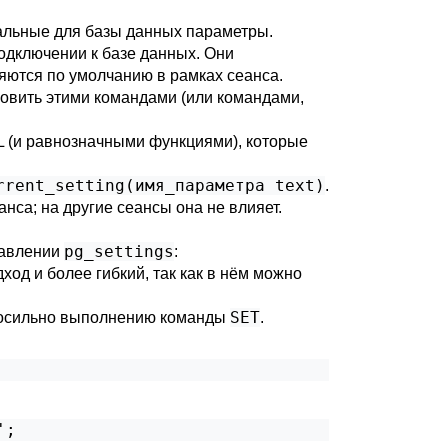
кальные для базы данных параметры.
одключении к базе данных. Они
яются по умолчанию в рамках сеанса.
новить этими командами (или командами,
L (и равнозначными функциями), которые
rrent_setting(имя_параметра text)
.
нса; на другие сеансы она не влияет.
pg_settings
тавлении
:
дход и более гибкий, так как в нём можно
SET
носильно выполнению команды
.
';