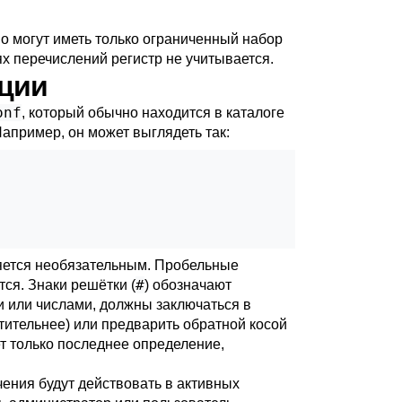
о могут иметь только ограниченный набор
ях перечислений регистр не учитывается.
ации
onf
, который обычно находится в каталоге
апример, он может выглядеть так:
ляется необязательным. Пробельные
#
ся. Знаки решётки (
) обозначают
 или числами, должны заключаться в
тительнее) или предварить обратной косой
ет только последнее определение,
ения будут действовать в активных