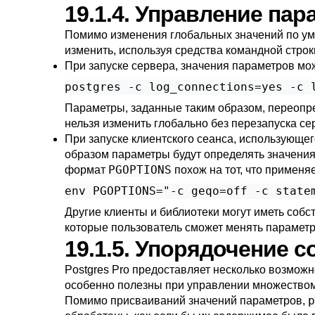
19.1.4. Управление па
Помимо изменения глобальных значений по ум
изменить, используя средства командной стро
При запуске сервера, значения параметров м
postgres -c log_connections=yes -c 
Параметры, заданные таким образом, переопре
нельзя изменить глобально без перезапуска се
При запуске клиентского сеанса, использующе
образом параметры будут определять значения
PGOPTIONS
формат
похож на тот, что применя
env PGOPTIONS="-c geqo=off -c state
Другие клиенты и библиотеки могут иметь собс
которые пользователь сможет менять парамет
19.1.5. Упорядочение
Postgres Pro
предоставляет несколько возмож
особенно полезны при управлении множеством
p
Помимо присваиваний значений параметров,