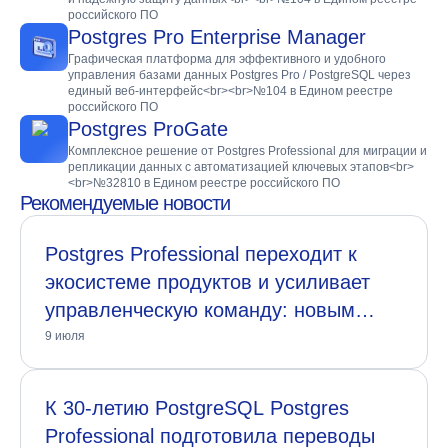
российского ПО
Postgres Pro Enterprise Manager
Графическая платформа для эффективного и удобного
управления базами данных Postgres Pro / PostgreSQL через
единый веб-интерфейс<br><br>№104 в Едином реестре
российского ПО
Postgres ProGate
Комплексное решение от Postgres Professional для миграции и
репликации данных с автоматизацией ключевых этапов<br>
<br>№32810 в Едином реестре российского ПО
Рекомендуемые новости
Postgres Professional переходит к
экосистеме продуктов и усиливает
управленческую команду: новым
генеральным директором назначен
9 июля
Артём Галонский
К 30-летию PostgreSQL Postgres
Professional подготовила переводы