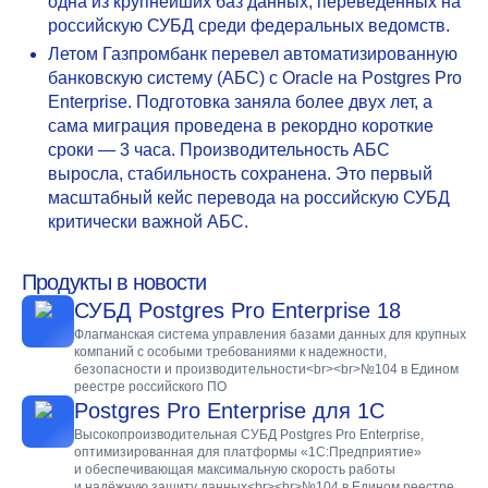
одна из крупнейших баз данных, переведенных на
российскую СУБД среди федеральных ведомств.
Летом Газпромбанк перевел автоматизированную
банковскую систему (АБС) с Oracle на Postgres Pro
Enterprise. Подготовка заняла более двух лет, а
сама миграция проведена в рекордно короткие
сроки — 3 часа. Производительность АБС
выросла, стабильность сохранена. Это первый
масштабный кейс перевода на российскую СУБД
критически важной АБС.
Продукты в новости
СУБД Postgres Pro Enterprise 18
Флагманская система управления базами данных для крупных
компаний с особыми требованиями к надежности,
безопасности и производительности<br><br>№104 в Едином
реестре российского ПО
Postgres Pro Enterprise для 1С
Высокопроизводительная СУБД Postgres Pro Enterprise,
оптимизированная для платформы «1С:Предприятие»
и обеспечивающая максимальную скорость работы
и надёжную защиту данных<br><br>№104 в Едином реестре