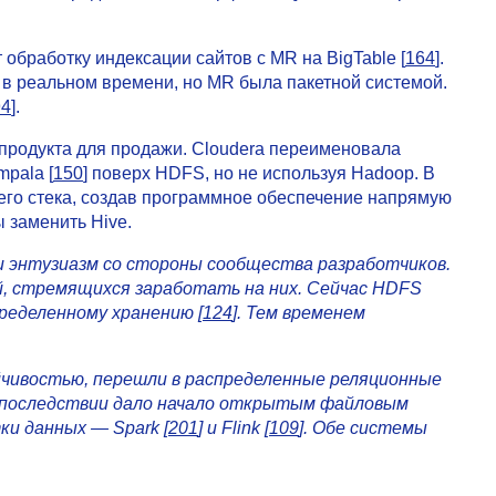
обработку индексации сайтов с MR на BigTable [
164
].
 в реальном времени, но MR была пакетной системой.
94
].
 продукта для продажи. Cloudera переименовала
pala [
150
] поверх HDFS, но не используя Hadoop. В
оего стека, создав программное обеспечение напрямую
бы заменить Hive.
и энтузиазм со стороны сообщества разработчиков.
й, стремящихся заработать на них. Сейчас HDFS
ределенному хранению [
124
]. Тем временем
чивостью, перешли в распределенные реляционные
 впоследствии дало начало открытым файловым
ки данных — Spark [
201
] и Flink [
109
]. Обе системы