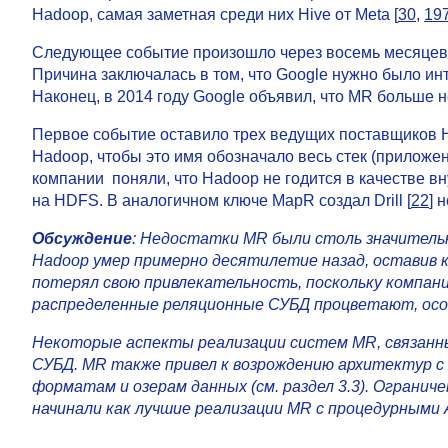
Hadoop, самая заметная среди них Hive от Meta [
30
,
19
Следующее событие произошло через восемь месяцев по
Причина заключалась в том, что Google нужно было ин
Наконец, в 2014 году Google объявил, что MR больше не
Первое событие оставило трех ведущих поставщиков H
Hadoop, чтобы это имя обозначало весь стек (приложе
компании поняли, что Hadoop не годится в качестве в
на HDFS. В аналогичном ключе MapR создал Drill [
22
] 
Обсуждение
: Недостатки MR были столь значительн
Hadoop умер примерно десятилетие назад, оставив 
потерял свою привлекательность, поскольку компан
распределенные реляционные СУБД процветают, особ
Некоторые аспекты реализации систем MR, связанн
СУБД. MR также привел к возрождению архитектур с
форматам и озерам данных (см. раздел 3.3). Ограни
начинали как лучшие реализации MR с процедурными A