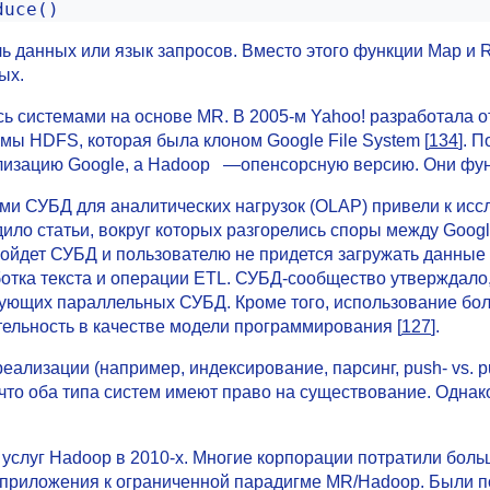
duce()
ь данных или язык запросов. Вместо этого функции Map и
ых.
сь системами на основе MR. В 2005-м Yahoo! разработала 
ы HDFS, которая была клоном Google File System [
134
]. 
лизацию Google, а Hadoop —опенсорсную версию. Они фун
и СУБД для аналитических нагрузок (OLAP) привели к иссл
одило статьи, вокруг которых разгорелись споры между Goog
ойдет СУБД и пользователю не придется загружать данные 
ботка текста и операции ETL. СУБД-cообщество утверждало
ующих параллельных СУБД. Кроме того, использование бол
ельность в качестве модели программирования [
127
].
еализации (например, индексирование, парсинг, push- vs. p
то оба типа систем имеют право на существование. Однако
услуг Hadoop в 2010-х. Многие корпорации потратили боль
и приложения к ограниченной парадигме MR/Hadoop. Были 