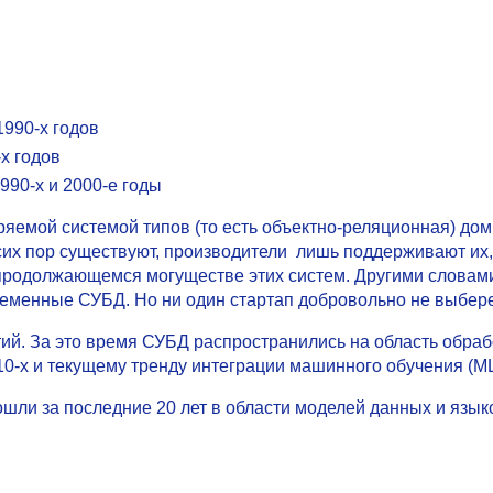
1990-х годов
х годов
990-х и 2000-е годы
ряемой системой типов (то есть объектно-реляционная) до
их пор существуют, производители лишь поддерживают их, 
 продолжающемся могуществе этих систем. Другими словами
временные СУБД. Но ни один стартап добровольно не выбер
ий. За это время СУБД распространились на область обраб
010-х и текущему тренду интеграции машинного обучения (M
ошли за последние 20 лет в области моделей данных и язы