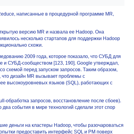
 Reduce, написанные в процедурной программе MR,
открытую версию MR и назвала ее Hadoop. Она
Появилось несколько стартапов для поддержки Hadoop
кционально схожи.
едованию 2009 года, которое показало, что СУБД для
le и СУБД-сообществом [123, 190]. Google утверждал,
со схемой перед запуском запросов. Таким образом,
, что дизайн MR вызывает проблемы с
ее высокоуровневых языков (SQL), работающих с
ull-обработка запросов, восстановление после сбоев).
 два события в мире технологий сделали этот спор
шие деньги на кластеры Hadoop, чтобы разочароваться
попытки предоставить интерфейс SQL и РM поверх