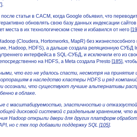
7
].
сле статьи в CACM, когда Google объявил, что переводит 
терактивно обновлять свою базу данных индексации сайтов
т места в их технологическом стеке и избавился от него [
1
adoop (Cloudera, Hortonworks, MapR) без жизнеспособного
ние, Hadoop, HDFS), а дальше создала реляционную СУБД Im
нутреннего интерфейса в SQL-СУБД, и исключили его из св
непосредственно на HDFS, а Meta создала Presto [
185
], что
ыми, что его не удалось спасти, несмотря на принятие 
корпорациям в наследство кластеры HDFS и ряд компани
ии осознали, что существуют лучшие альтернативы расп
енно в облаке.
ые с масштабируемостью, эластичностью и отказоустой
 общей дисковой системой с раздельным хранением, что
чения Hadoop открыли двери для других платформ обработ
PI, но с тех пор добавили поддержку SQL [
105
].