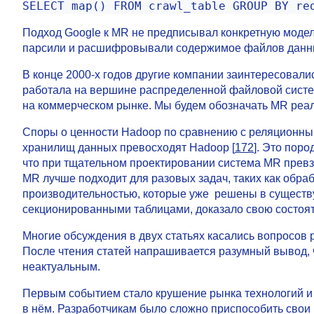
SELECT map() FROM crawl_table GROUP BY re
Подход Google к MR не предписывал конкретную модел
парсили и расшифровывали содержимое файлов данн
В конце 2000-х годов другие компании заинтересовали
работала на вершине распределенной файловой систем
на коммерческом рынке. Мы будем обозначать MR реа
Споры о ценности Hadoop по сравнению с реляционным
хранилищ данных превосходят Hadoop [
172
]. Это пор
что при тщательном проектировании система MR превз
MR лучше подходит для разовых задач, таких как обра
производительностью, которые уже решены в существ
секционированными таблицами, доказало свою состоят
Многие обсуждения в двух статьях касались вопросов р
После чтения статей напрашивается разумный вывод, ч
неактуальным.
Первым событием стало крушение рынка технологий и 
в нём. Разработчикам было сложно приспособить сво