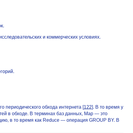
к.
сследовательских и коммерческих условиях.
горий.
го периодического обхода интернета [
122
]. В то время у
ей в обходе. В терминах баз данных, Map — это
ацию, в то время как Reduce — операция GROUP BY. В