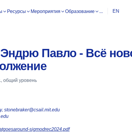
EN
ы
Ресурсы
Мероприятия
Образование
...
 Эндрю Павло - Всё нов
должение
.,
общий уровень
gy, stonebraker@csail.mit.edu
.edu
hatgoesaround-sigmodrec2024.pdf