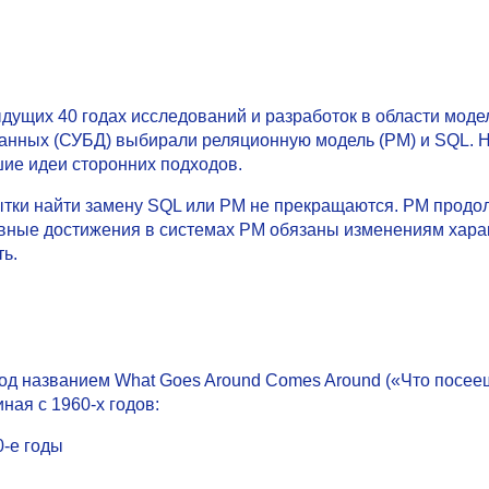
дыдущих 40 годах исследований и разработок в области мод
анных (СУБД) выбирали реляционную модель (РМ) и SQL. Н
чшие идеи сторонних подходов.
пытки найти замену SQL или РМ не прекращаются. РM прод
вные достижения в системах РM обязаны изменениям хара
ь.
од названием What Goes Around Comes Around («Что посееш
ая с 1960-х годов:
0-е годы