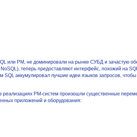
QL или РM, не доминировали на рынке СУБД и зачастую о
е NoSQL), теперь предоставляют интерфейс, похожий на SQ
ем SQL аккумулировал лучшие идеи языков запросов, чтоб
в реализациях РМ-систем произошли существенные перемен
енных приложений и оборудования: