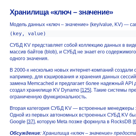
Хранилища «ключ – значение»
Модель данных «ключ – значение» (key/value, KV) — с
(key, value)
СУБД KV представляет собой коллекцию данных в виде
массив байтов (blob), и СУБД не знает его содержимог
одного значения.
В 2000-х несколько новых интернет-компаний создал
например, для кэширования и хранения данных сессий
замена Memcached и предлагает более надежный API д
создал хранилище KV Dynamo [
125
]. Такие системы п
ограниченную функциональность.
Вторая категория СУБД KV — встроенные менеджеры хр
Одной из первых автономных встроенных СУБД KV была
Google [
37
], которую Meta позже форкнула в RocksDB [
Обсуждение
: Хранилища «ключ – значение» предост