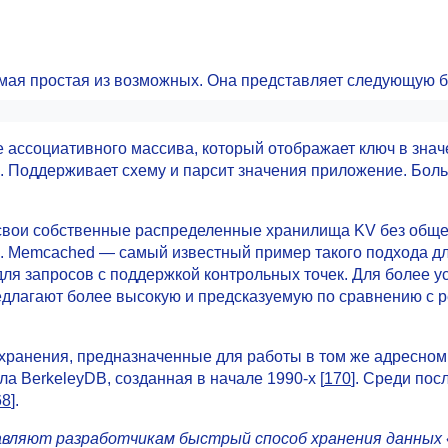
амая простая из возможных. Она представляет следующую б
 ассоциативного массива, который отображает ключ в зна
о. Поддерживает схему и парсит значения приложение. Боль
и свои собственные распределенные хранилища KV без общ
. Memcached — самый известный пример такого подхода дл
ля запросов с поддержкой контрольных точек. Для более 
редлагают более высокую и предсказуемую по сравнению с 
анения, предназначенные для работы в том же адресном п
 BerkeleyDB, созданная в начале 1990-х [
170
]. Среди по
68
].
авляют разработчикам быстрый способ хранения данных «