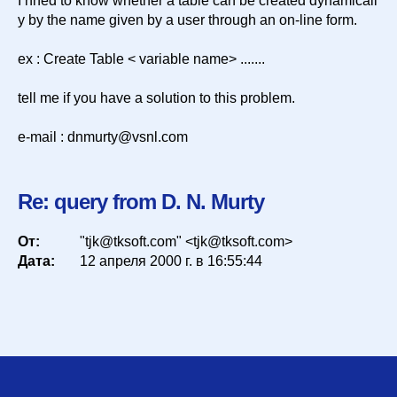
I nned to know whether a table can be created dynamicall
y by the name given by a user through an on-line form.
Сортировка
ex : Create Table < variable name> .......
tell me if you have a solution to this problem.
Искать
e-mail :
dnmurty@vsnl.com
Re: query from D. N. Murty
От:
"tjk@tksoft.com" <tjk@tksoft.com>
Дата:
12 апреля 2000 г. в 16:55:44