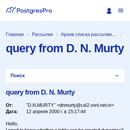
Главная
Рассылки
Архив списка рассылки [pgsql-sql]
query from D. N. Murty
Поиск
query from D. N. Murty
От:
Список
"D.N.MURTY" <dnmurty@cal2.vsnl.net.in>
Дата:
12 апреля 2000 г. в 15:17:44
Hello,
Период