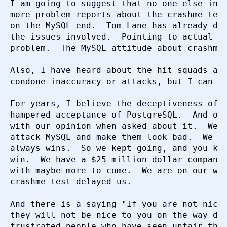
I am going to suggest that no one else in t
more problem reports about the crashme test
on the MySQL end.  Tom Lane has already don
the issues involved.  Pointing to actual SQ
problem.  The MySQL attitude about crashme 
Also, I have heard about the hit squads att
condone inaccuracy or attacks, but I can un
For years, I believe the deceptiveness of t
hampered acceptance of PostgreSQL.  And our
with our opinion when asked about it.  We d
attack MySQL and make them look bad.  We be
always wins.  So we kept going, and you kno
win.  We have a $25 million dollar company 
with maybe more to come.  We are on our way
crashme test delayed us.

And there is a saying "If you are not nice 
they will not be nice to you on the way dow
frustrated people who have seen unfair thin