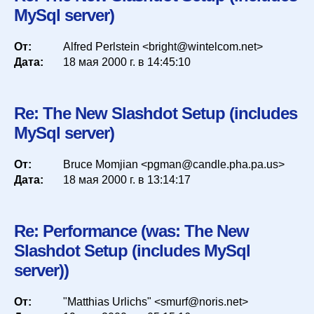
MySql server)
От:
Alfred Perlstein <bright@wintelcom.net>
Дата:
18 мая 2000 г. в 14:45:10
Re: The New Slashdot Setup (includes
MySql server)
От:
Bruce Momjian <pgman@candle.pha.pa.us>
Дата:
18 мая 2000 г. в 13:14:17
Re: Performance (was: The New
Slashdot Setup (includes MySql
server))
От:
"Matthias Urlichs" <smurf@noris.net>