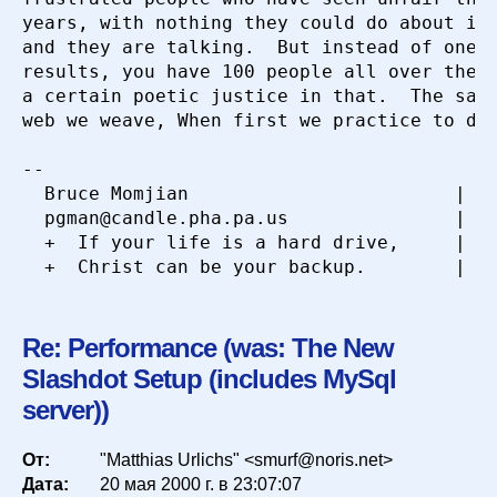
years, with nothing they could do about it.
and they are talking.  But instead of one w
results, you have 100 people all over the n
a certain poetic justice in that.  The sayi
web we weave, When first we practice to dec
-- 

  Bruce Momjian                        |  h
  pgman@candle.pha.pa.us               |  (
  +  If your life is a hard drive,     |  8
Re: Performance (was: The New
Slashdot Setup (includes MySql
server))
От:
"Matthias Urlichs" <smurf@noris.net>
Дата:
20 мая 2000 г. в 23:07:07