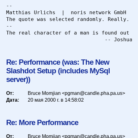
-- 

Matthias Urlichs  |  noris network GmbH   |
The quote was selected randomly. Really.   
-- 

The real character of a man is found out by
Re: Performance (was: The New
Slashdot Setup (includes MySql
server))
От:
Bruce Momjian <pgman@candle.pha.pa.us>
Дата:
20 мая 2000 г. в 14:58:02
Re: More Performance
От:
Bruce Momjian <pgman@candle.pha.pa.us>