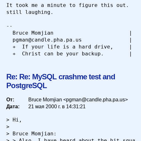
It took me a minute to figure this out.  Wo
still laughing.

-- 

  Bruce Momjian                        |  h
  pgman@candle.pha.pa.us               |  (
  +  If your life is a hard drive,     |  8
Re: Re: MySQL crashme test and
PostgreSQL
От:
Bruce Momjian <pgman@candle.pha.pa.us>
Дата:
21 мая 2000 г. в 14:31:21
> Hi,

> 

> Bruce Momjian:

> > Also, I have heard about the hit squads