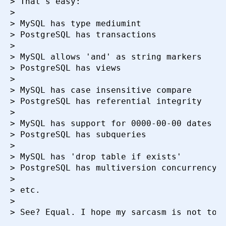
> That's easy:

> 

> MySQL has type mediumint 

> PostgreSQL has transactions

> 

> MySQL allows 'and' as string markers

> PostgreSQL has views

> 

> MySQL has case insensitive compare

> PostgreSQL has referential integrity

> 

> MySQL has support for 0000-00-00 dates

> PostgreSQL has subqueries

> 

> MySQL has 'drop table if exists'

> PostgreSQL has multiversion concurrency c
> 

> etc.

> 

> See? Equal. I hope my sarcasm is not too 