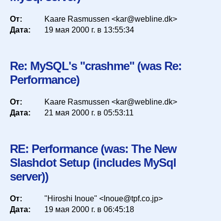
Список
От:
Kaare Rasmussen <kar@webline.dk>
Дата:
19 мая 2000 г. в 13:55:34
Период
Re: MySQL's "crashme" (was Re:
Сортировка
Performance)
От:
Kaare Rasmussen <kar@webline.dk>
Дата:
21 мая 2000 г. в 05:53:11
Искать
RE: Performance (was: The New
Slashdot Setup (includes MySql
server))
От:
"Hiroshi Inoue" <Inoue@tpf.co.jp>
Дата:
19 мая 2000 г. в 06:45:18