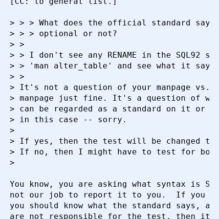
[CC: to general list.]

> > > What does the official standard say (
> > > optional or not?

> > 

> > I don't see any RENAME in the SQL92 spe
> > 'man alter_table' and see what it says 
> > 

> It's not a question of your manpage vs. t
> manpage just fine. It's a question of whe
> can be regarded as a standard on it or no
> in this case -- sorry.

> 

> If yes, then the test will be changed to 
> If no, then I might have to test for both
> 

You know, you are asking what syntax is SQL
not our job to report it to you.  If you ar
you should know what the standard says, and
are not responsible for the test, then it s