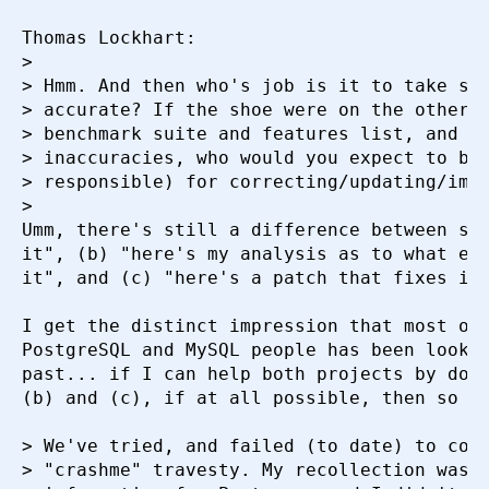
Thomas Lockhart:

> 

> Hmm. And then who's job is it to take som
> accurate? If the shoe were on the other f
> benchmark suite and features list, and it
> inaccuracies, who would you expect to be 
> responsible) for correcting/updating/impr
> 

Umm, there's still a difference between say
it", (b) "here's my analysis as to what exa
it", and (c) "here's a patch that fixes it"
I get the distinct impression that most of 
PostgreSQL and MySQL people has been lookin
past... if I can help both projects by doin
(b) and (c), if at all possible, then so mu
> We've tried, and failed (to date) to cont
> "crashme" travesty. My recollection was a