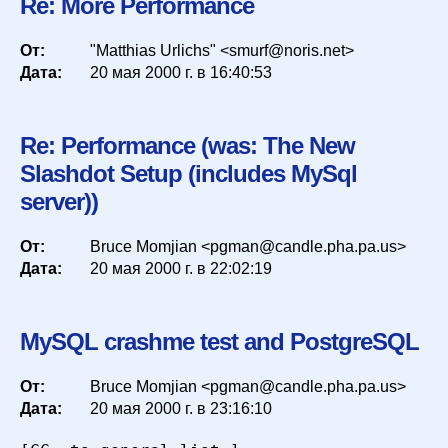
Re: More Performance
От:
"Matthias Urlichs" <smurf@noris.net>
Дата:
20 мая 2000 г. в 16:40:53
Re: Performance (was: The New
Slashdot Setup (includes MySql
server))
От:
Bruce Momjian <pgman@candle.pha.pa.us>
Дата:
20 мая 2000 г. в 22:02:19
MySQL crashme test and PostgreSQL
От:
Bruce Momjian <pgman@candle.pha.pa.us>
Дата:
20 мая 2000 г. в 23:16:10