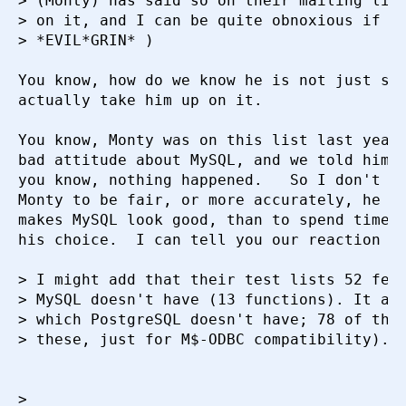
> (Monty) has said so on their mailing list
> on it, and I can be quite obnoxious if so
> *EVIL*GRIN* )

You know, how do we know he is not just say
actually take him up on it.

You know, Monty was on this list last year,
bad attitude about MySQL, and we told him a
you know, nothing happened.   So I don't th
Monty to be fair, or more accurately, he wo
makes MySQL look good, than to spend time m
his choice.  I can tell you our reaction wo
> I might add that their test lists 52 feat
> MySQL doesn't have (13 functions). It als
> which PostgreSQL doesn't have; 78 of thos
> these, just for M$-ODBC compatibility).

> 
