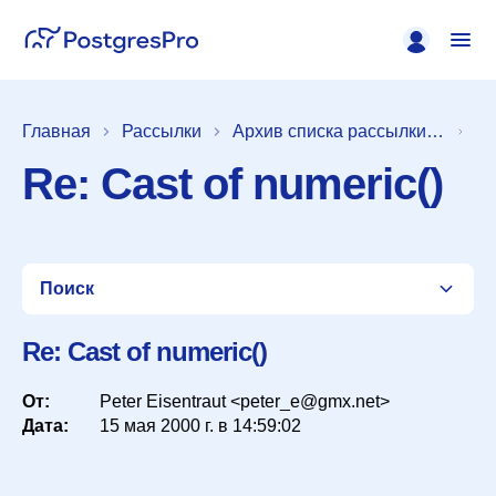
Главная
Рассылки
Архив списка рассылки [pgsql-hackers]
Re: Cast of numeric()
Поиск
Re: Cast of numeric()
От:
Список
Peter Eisentraut <peter_e@gmx.net>
Дата:
15 мая 2000 г. в 14:59:02
Период