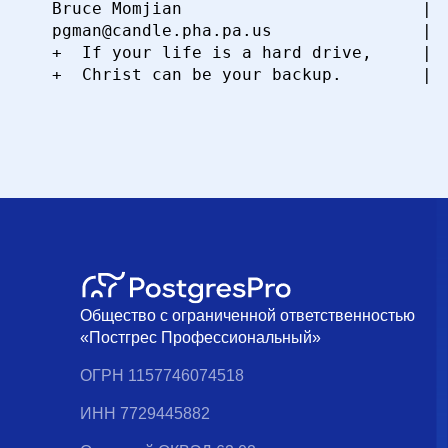
  Bruce Momjian                        |  
  pgman@candle.pha.pa.us               |  
  +  If your life is a hard drive,     |  
Общество с ограниченной ответственностью
«Постгрес Профессиональный»
ОГРН 1157746074518
ИНН 7729445882