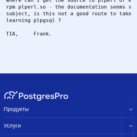
where can I get the source to plperl or eve
rpm plperl.so - the documentation seems spa
subject, is this not a good route to take ?
Сортировка
learning plpgsql ?

TIA,     Frank.

Искать
Продукты
Услуги