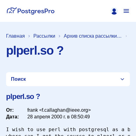
Главная
Рассылки
Архив списка рассылки [pgsql-general]
plperl.so ?
Поиск
plperl.so ?
От:
Список
frank <f.callaghan@ieee.org>
Дата:
28 апреля 2000 г. в 08:50:49
I wish to use perl with postgresql as a bui
Период