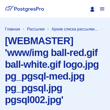
Главная
Рассылки
Архив списка рассылки [pgsql-committers]
[WEBMASTER]
'www/img ball-red.gif
ball-white.gif logo.jpg
pg_pgsql-med.jpg
pg_pgsql.jpg
pgsql002.jpg'