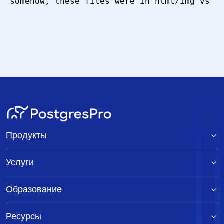
somehow, these files were in html/img vs im
Продукты
Услуги
Образование
Ресурсы