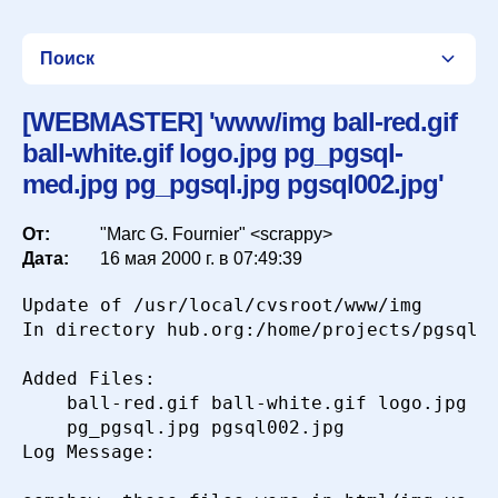
Поиск
[WEBMASTER] 'www/img ball-red.gif
ball-white.gif logo.jpg pg_pgsql-
Список
med.jpg pg_pgsql.jpg pgsql002.jpg'
От:
"Marc G. Fournier" <scrappy>
Период
Дата:
16 мая 2000 г. в 07:49:39
Update of /usr/local/cvsroot/www/img

Сортировка
In directory hub.org:/home/projects/pgsql/f
Added Files:

	ball-red.gif ball-white.gif logo.jpg pg_pgsql-med.jpg 

Искать
	pg_pgsql.jpg pgsql002.jpg 

Log Message:
